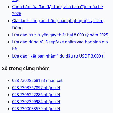
Cảnh báo lừa đảo đặt tour, visa bao đậu mùa hè
2026
Giả danh công an thông báo phạt nguội tại Lâm
Đồng
Lừa đảo trực tuyến gây thiệt hại 8.000 tỷ năm 2025
Lừa đảo dùng AI, Deepfake nhắm vào học sinh dịp
hè
Lừa đảo "kết bạn nhầm" dụ đầu tư USDT 3.000 tỉ
Số trong cùng nhóm
028 73028268
153 nhận xét
028 73037678
97 nhận xét
028 73062222
86 nhận xét
028 73073999
84 nhận xét
028 73000535
79 nhận xét