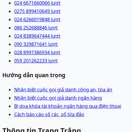
024 66716600
66
lượt
0275 8994106
49
lượt
024 62660198
48
lượt
086 2526888
46
lượt
024 83896474
44
lượt
090 3298716
41
lượt
028 89973869
34
lượt
059 2012622
33
lượt
Hướng dẫn quan trọng
Nhận biết cuộc gọi giả danh công an, tòa án
Nhận biết cuộc gọi giả danh ngân hàng
Bị dọa khóa tài khoản ngân hàng qua điện thoại
Cách báo cáo số rác, số lừa đảo
Thông tin Trang Trắng