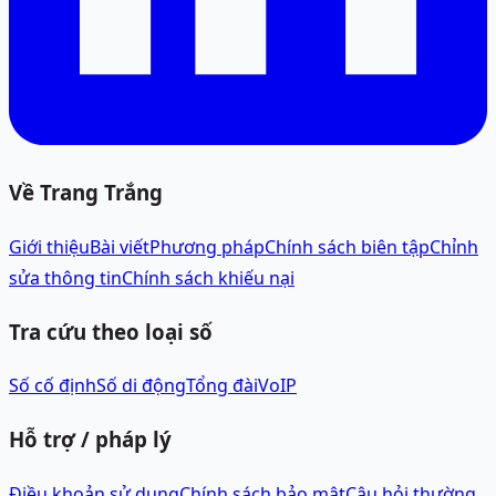
Về Trang Trắng
Giới thiệu
Bài viết
Phương pháp
Chính sách biên tập
Chỉnh
sửa thông tin
Chính sách khiếu nại
Tra cứu theo loại số
Số cố định
Số di động
Tổng đài
VoIP
Hỗ trợ / pháp lý
Điều khoản sử dụng
Chính sách bảo mật
Câu hỏi thường