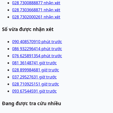
028 73008888
77 nhận xét
028 73036688
71 nhận xét
028 73020002
61 nhận xét
Số vừa được nhận xét
090 4085709
10 phút trước
086 9322964
14 phút trước
076 6258913
54 phút trước
081 3614874
1 giờ trước
028 89998468
1 giờ trước
037 2952763
1 giờ trước
028 71092515
1 giờ trước
093 6754459
1 giờ trước
Đang được tra cứu nhiều