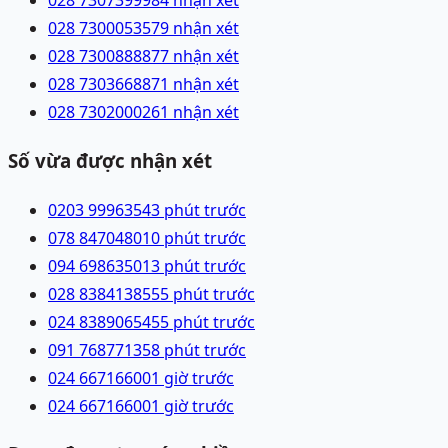
028 73073999
84 nhận xét
028 73000535
79 nhận xét
028 73008888
77 nhận xét
028 73036688
71 nhận xét
028 73020002
61 nhận xét
Số vừa được nhận xét
0203 9996354
3 phút trước
078 8470480
10 phút trước
094 6986350
13 phút trước
028 83841385
55 phút trước
024 83890654
55 phút trước
091 7687713
58 phút trước
024 66716600
1 giờ trước
024 66716600
1 giờ trước