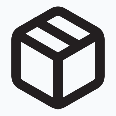
đều được quy về cùng một số khi tra cứu: 028 73000211,
028 7300 0211, +842873000211, +84 28 73000211.