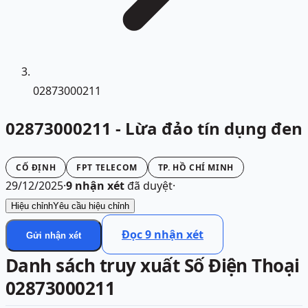
02873000211
02873000211 - Lừa đảo tín dụng đen
CỐ ĐỊNH
FPT TELECOM
TP. HỒ CHÍ MINH
29/12/2025
·
9
nhận xét
đã duyệt
·
Hiệu chỉnh
Yêu cầu hiệu chỉnh
Đọc
9
nhận xét
Gửi nhận xét
Danh sách truy xuất Số Điện Thoại
02873000211