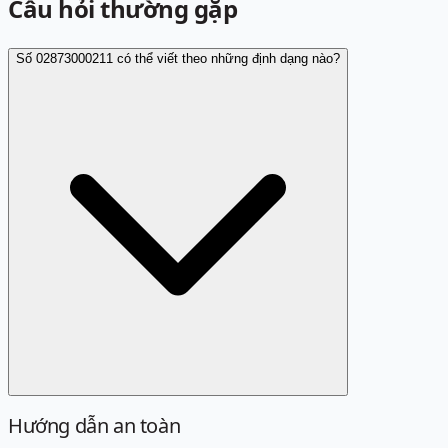
Câu hỏi thường gặp
Số 02873000211 có thể viết theo những định dạng nào?
Hướng dẫn an toàn
Định dạng chuẩn là 02873000211. Các cách viết sau đây