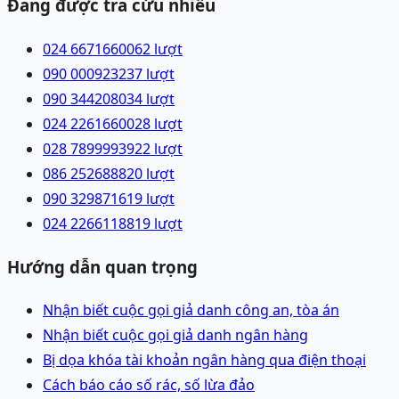
Đang được tra cứu nhiều
024 66716600
62
lượt
090 0009232
37
lượt
090 3442080
34
lượt
024 22616600
28
lượt
028 78999939
22
lượt
086 2526888
20
lượt
090 3298716
19
lượt
024 22661188
19
lượt
Hướng dẫn quan trọng
Nhận biết cuộc gọi giả danh công an, tòa án
Nhận biết cuộc gọi giả danh ngân hàng
Bị dọa khóa tài khoản ngân hàng qua điện thoại
Cách báo cáo số rác, số lừa đảo