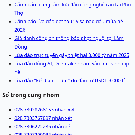
Cảnh báo trung tâm lừa đảo công nghệ cao tại Phú
Thọ
Cảnh báo lừa đảo đặt tour, visa bao đậu mùa hè
2026
Giả danh công an thông báo phạt nguội tại Lâm
Đồng
Lừa đảo trực tuyến gây thiệt hại 8.000 tỷ năm 2025
Lừa đảo dùng AI, Deepfake nhắm vào học sinh dịp
hè
Lừa đảo "kết bạn nhầm" dụ đầu tư USDT 3.000 tỉ
Số trong cùng nhóm
028 73028268
153 nhận xét
028 73037678
97 nhận xét
028 73062222
86 nhận xét