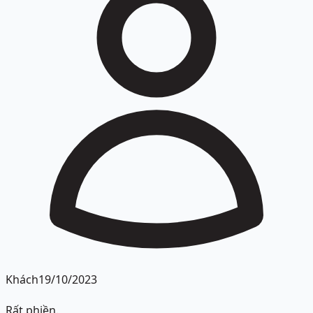
Khách
19/10/2023
Rất phiền.