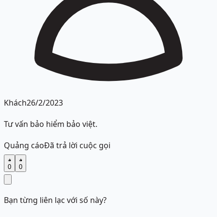
Khách
26/2/2023
Tư vấn bảo hiểm bảo việt.
Quảng cáo
Đã trả lời cuộc gọi
0
0
Bạn từng liên lạc với số này?