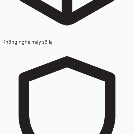
Không nghe máy số lạ