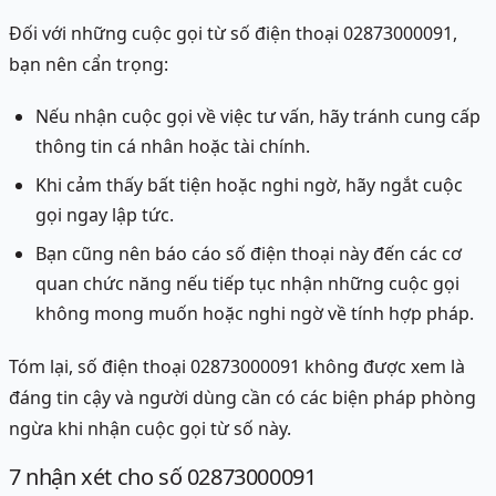
Đối với những cuộc gọi từ số điện thoại 02873000091,
bạn nên cẩn trọng:
Nếu nhận cuộc gọi về việc tư vấn, hãy tránh cung cấp
thông tin cá nhân hoặc tài chính.
Khi cảm thấy bất tiện hoặc nghi ngờ, hãy ngắt cuộc
gọi ngay lập tức.
Bạn cũng nên báo cáo số điện thoại này đến các cơ
quan chức năng nếu tiếp tục nhận những cuộc gọi
không mong muốn hoặc nghi ngờ về tính hợp pháp.
Tóm lại, số điện thoại 02873000091 không được xem là
đáng tin cậy và người dùng cần có các biện pháp phòng
ngừa khi nhận cuộc gọi từ số này.
7
nhận xét
cho số 02873000091