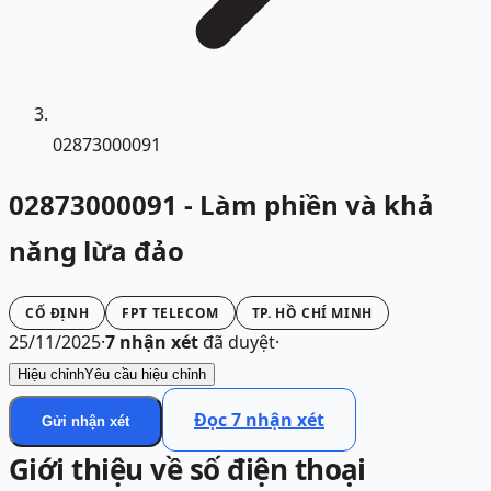
02873000091
02873000091 - Làm phiền và khả
năng lừa đảo
CỐ ĐỊNH
FPT TELECOM
TP. HỒ CHÍ MINH
25/11/2025
·
7
nhận xét
đã duyệt
·
Hiệu chỉnh
Yêu cầu hiệu chỉnh
Đọc
7
nhận xét
Gửi nhận xét
Giới thiệu về số điện thoại