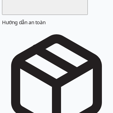
Hướng dẫn an toàn
Định dạng chuẩn là 02873000091. Các cách viết sau đây
đều được quy về cùng một số khi tra cứu: 028 73000091,
028 7300 0091, +842873000091, +84 28 73000091.