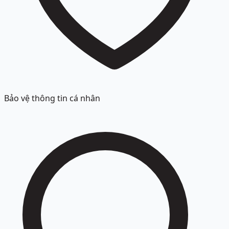
Bảo vệ thông tin cá nhân