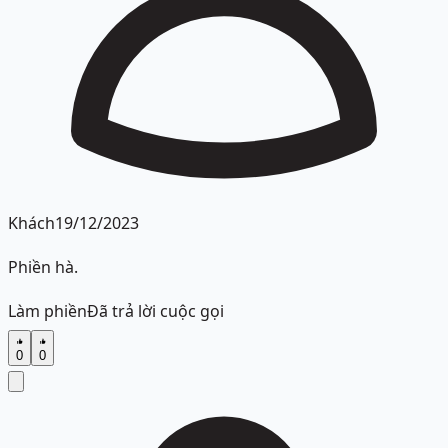
Khách
19/12/2023
Phiền hà.
Làm phiền
Đã trả lời cuộc gọi
0
0