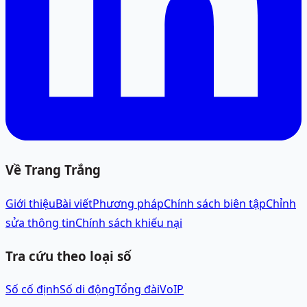
Về Trang Trắng
Giới thiệu
Bài viết
Phương pháp
Chính sách biên tập
Chỉnh
sửa thông tin
Chính sách khiếu nại
Tra cứu theo loại số
Số cố định
Số di động
Tổng đài
VoIP