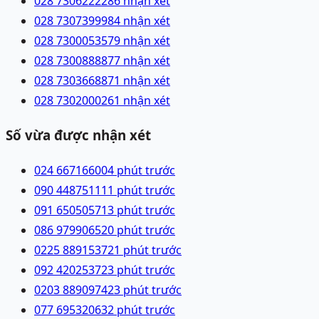
028 73062222
86 nhận xét
028 73073999
84 nhận xét
028 73000535
79 nhận xét
028 73008888
77 nhận xét
028 73036688
71 nhận xét
028 73020002
61 nhận xét
Số vừa được nhận xét
024 66716600
4 phút trước
090 4487511
11 phút trước
091 6505057
13 phút trước
086 9799065
20 phút trước
0225 8891537
21 phút trước
092 4202537
23 phút trước
0203 8890974
23 phút trước
077 6953206
32 phút trước