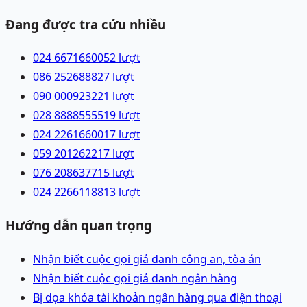
Đang được tra cứu nhiều
024 66716600
52
lượt
086 2526888
27
lượt
090 0009232
21
lượt
028 88885555
19
lượt
024 22616600
17
lượt
059 2012622
17
lượt
076 2086377
15
lượt
024 22661188
13
lượt
Hướng dẫn quan trọng
Nhận biết cuộc gọi giả danh công an, tòa án
Nhận biết cuộc gọi giả danh ngân hàng
Bị dọa khóa tài khoản ngân hàng qua điện thoại