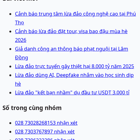
Cảnh báo trung tâm lừa đảo công nghệ cao tại Phú
Thọ
Cảnh báo lừa đảo đặt tour, visa bao đậu mùa hè
2026
Giả danh công an thông báo phạt nguội tại Lâm
Đồng
Lừa đảo trực tuyến gây thiệt hại 8.000 tỷ năm 2025
Lừa đảo dùng AI, Deepfake nhắm vào học sinh dịp
hè
Lừa đảo "kết bạn nhầm" dụ đầu tư USDT 3.000 tỉ
Số trong cùng nhóm
028 73028268
153 nhận xét
028 73037678
97 nhận xét