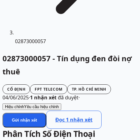
02873000057
02873000057 - Tín dụng đen đòi nợ
thuê
CỐ ĐỊNH
FPT TELECOM
TP. HỒ CHÍ MINH
04/06/2025
·
1
nhận xét
đã duyệt
·
Hiệu chỉnh
Yêu cầu hiệu chỉnh
Đọc
1
nhận xét
Gửi nhận xét
Phân Tích Số Điện Thoại