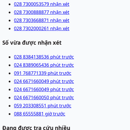
028 73000535
79 nhận xét
028 73008888
77 nhận xét
028 73036688
71 nhận xét
028 73020002
61 nhận xét
Số vừa được nhận xét
028 83841385
36 phút trước
024 83890654
36 phút trước
091 7687713
39 phút trước
024 66716600
49 phút trước
024 66716600
49 phút trước
024 66716600
50 phút trước
059 2033085
51 phút trước
088 6555588
1 giờ trước
Đang được tra cứu nhiều