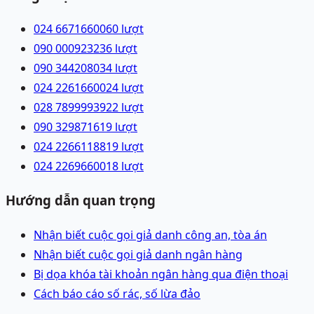
024 66716600
60
lượt
090 0009232
36
lượt
090 3442080
34
lượt
024 22616600
24
lượt
028 78999939
22
lượt
090 3298716
19
lượt
024 22661188
19
lượt
024 22696600
18
lượt
Hướng dẫn quan trọng
Nhận biết cuộc gọi giả danh công an, tòa án
Nhận biết cuộc gọi giả danh ngân hàng
Bị dọa khóa tài khoản ngân hàng qua điện thoại
Cách báo cáo số rác, số lừa đảo