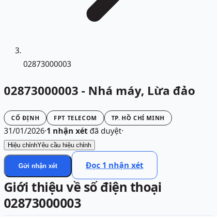
02873000003
02873000003 - Nhá máy, Lừa đảo
CỐ ĐỊNH
FPT TELECOM
TP. HỒ CHÍ MINH
31/01/2026
·
1
nhận xét
đã duyệt
·
Hiệu chỉnh
Yêu cầu hiệu chỉnh
Đọc
1
nhận xét
Gửi nhận xét
Giới thiệu về số điện thoại
02873000003