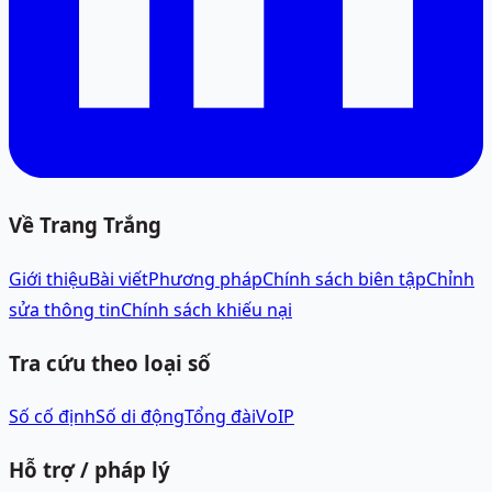
Về Trang Trắng
Giới thiệu
Bài viết
Phương pháp
Chính sách biên tập
Chỉnh
sửa thông tin
Chính sách khiếu nại
Tra cứu theo loại số
Số cố định
Số di động
Tổng đài
VoIP
Hỗ trợ / pháp lý