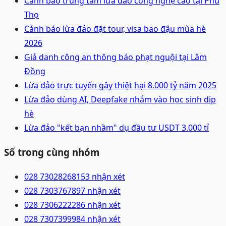
Cảnh báo trung tâm lừa đảo công nghệ cao tại Phú
Thọ
Cảnh báo lừa đảo đặt tour, visa bao đậu mùa hè
2026
Giả danh công an thông báo phạt nguội tại Lâm
Đồng
Lừa đảo trực tuyến gây thiệt hại 8.000 tỷ năm 2025
Lừa đảo dùng AI, Deepfake nhắm vào học sinh dịp
hè
Lừa đảo "kết bạn nhầm" dụ đầu tư USDT 3.000 tỉ
Số trong cùng nhóm
028 73028268
153 nhận xét
028 73037678
97 nhận xét
028 73062222
86 nhận xét
028 73073999
84 nhận xét