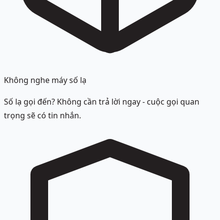
Không nghe máy số lạ
Số lạ gọi đến? Không cần trả lời ngay - cuộc gọi quan
trọng sẽ có tin nhắn.