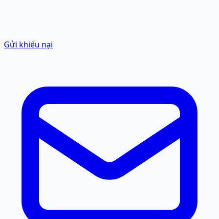
Gửi khiếu nại