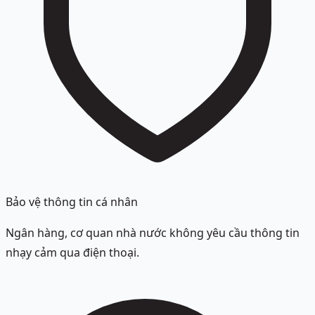
Bảo vệ thông tin cá nhân
Ngân hàng, cơ quan nhà nước không yêu cầu thông tin
nhạy cảm qua điện thoại.