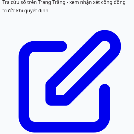
Tra cứu số trên Trang Trắng - xem nhận xét cộng đồng
trước khi quyết định.