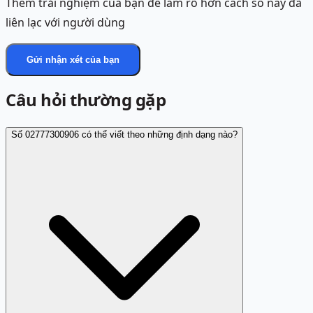
Thêm trải nghiệm của bạn để làm rõ hơn cách số này đã
liên lạc với người dùng
Gửi nhận xét của bạn
Câu hỏi thường gặp
Số 02777300906 có thể viết theo những định dạng nào?