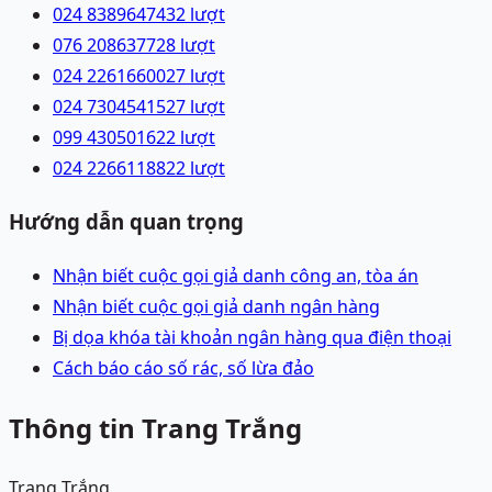
024 83896474
32
lượt
076 2086377
28
lượt
024 22616600
27
lượt
024 73045415
27
lượt
099 4305016
22
lượt
024 22661188
22
lượt
Hướng dẫn quan trọng
Nhận biết cuộc gọi giả danh công an, tòa án
Nhận biết cuộc gọi giả danh ngân hàng
Bị dọa khóa tài khoản ngân hàng qua điện thoại
Cách báo cáo số rác, số lừa đảo
Thông tin Trang Trắng
Trang Trắng