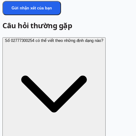
Gửi nhận xét của bạn
Câu hỏi thường gặp
Số 02777300254 có thể viết theo những định dạng nào?