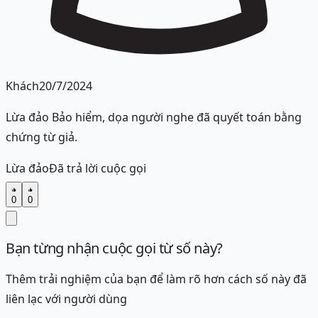
Khách
20/7/2024
Lừa đảo Bảo hiểm, dọa người nghe đã quyết toán bằng
chứng từ giả.
Lừa đảo
Đã trả lời cuộc gọi
0
0
Bạn từng nhận cuộc gọi từ số này?
Thêm trải nghiệm của bạn để làm rõ hơn cách số này đã
liên lạc với người dùng