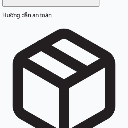
Hướng dẫn an toàn
Định dạng chuẩn là 02777300254. Các cách viết sau đây
đều được quy về cùng một số khi tra cứu: 027 77300254,
027 7730 0254, +842777300254, +84 27 77300254.