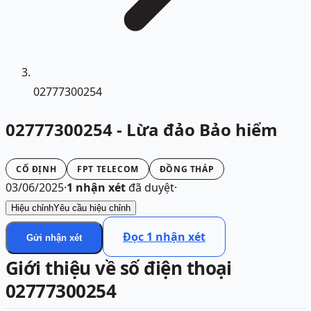
02777300254
02777300254 - Lừa đảo Bảo hiểm
CỐ ĐỊNH
FPT TELECOM
ĐỒNG THÁP
03/06/2025
·
1
nhận xét
đã duyệt
·
Hiệu chỉnh
Yêu cầu hiệu chỉnh
Đọc
1
nhận xét
Gửi nhận xét
Giới thiệu về số điện thoại
02777300254