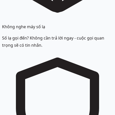
Không nghe máy số lạ
Số lạ gọi đến? Không cần trả lời ngay - cuộc gọi quan
trọng sẽ có tin nhắn.