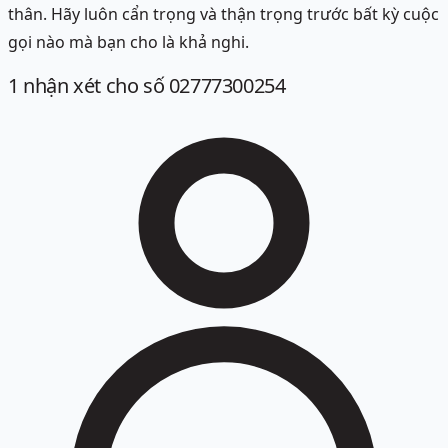
thân. Hãy luôn cẩn trọng và thận trọng trước bất kỳ cuộc
gọi nào mà bạn cho là khả nghi.
1
nhận xét
cho số 02777300254