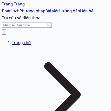
Trang Trắng
Phân tích
Phương pháp
Bài viết
Hướng dẫn
Liên hệ
Tra cứu số điện thoại
Trang chủ