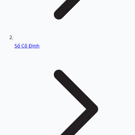
Số Cố Định