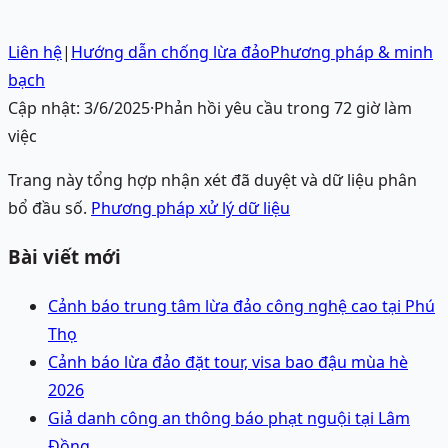
Liên hệ
|
Hướng dẫn chống lừa đảo
Phương pháp & minh
bạch
Cập nhật:
3/6/2025
·
Phản hồi yêu cầu trong 72 giờ làm
việc
Trang này tổng hợp nhận xét đã duyệt và dữ liệu phân
bổ đầu số.
Phương pháp xử lý dữ liệu
Bài viết mới
Cảnh báo trung tâm lừa đảo công nghệ cao tại Phú
Thọ
Cảnh báo lừa đảo đặt tour, visa bao đậu mùa hè
2026
Giả danh công an thông báo phạt nguội tại Lâm
Đồng