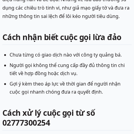
dụng các chiêu trò tinh vi, như giả mạo giấy tờ và đưa ra
những thông tin sai lệch để lôi kéo người tiêu dùng.
Cách nhận biết cuộc gọi lừa đảo
Chưa từng có giao dịch nào với công ty quảng bá.
Người gọi không thể cung cấp đầy đủ thông tin chi
tiết về hợp đồng hoặc dịch vụ.
Gợi ý kèm theo áp lực về thời gian để người nhận
cuộc gọi nhanh chóng đưa ra quyết định.
Cách xử lý cuộc gọi từ số
02777300254