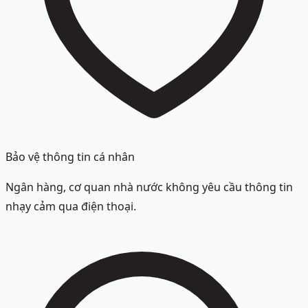
Bảo vệ thông tin cá nhân
Ngân hàng, cơ quan nhà nước không yêu cầu thông tin
nhạy cảm qua điện thoại.