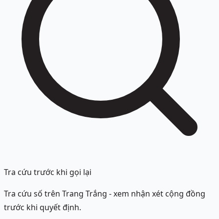
Tra cứu trước khi gọi lại
Tra cứu số trên Trang Trắng - xem nhận xét cộng đồng
trước khi quyết định.