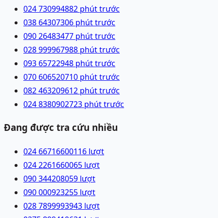
024 73099488
2 phút trước
038 6430730
6 phút trước
090 2648347
7 phút trước
028 99996798
8 phút trước
093 6572294
8 phút trước
070 6065207
10 phút trước
082 4632096
12 phút trước
024 83809027
23 phút trước
Đang được tra cứu nhiều
024 66716600
116
lượt
024 22616600
65
lượt
090 3442080
59
lượt
090 0009232
55
lượt
028 78999939
43
lượt