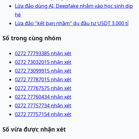
Lừa đảo dùng AI, Deepfake nhắm vào học sinh dịp
hè
Lừa đảo "kết bạn nhầm" dụ đầu tư USDT 3.000 tỉ
Số trong cùng nhóm
0272 7779338
5 nhận xét
0272 7303201
5 nhận xét
0272 7309991
5 nhận xét
0272 7778701
5 nhận xét
0272 7776757
5 nhận xét
0272 7776043
4 nhận xét
0272 7775773
4 nhận xét
0272 7775715
4 nhận xét
Số vừa được nhận xét