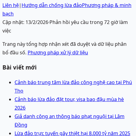
Liên hệ
|
Hướng dẫn chống lừa đảo
Phương pháp & minh
bạch
Cập nhật:
13/2/2026
·
Phản hồi yêu cầu trong 72 giờ làm
việc
Trang này tổng hợp nhận xét đã duyệt và dữ liệu phân
bổ đầu số.
Phương pháp xử lý dữ liệu
Bài viết mới
Cảnh báo trung tâm lừa đảo công nghệ cao tại Phú
Thọ
Cảnh báo lừa đảo đặt tour, visa bao đậu mùa hè
2026
Giả danh công an thông báo phạt nguội tại Lâm
Đồng
Lừa đảo trực tuyến gây thiệt hại 8.000 tỷ năm 2025