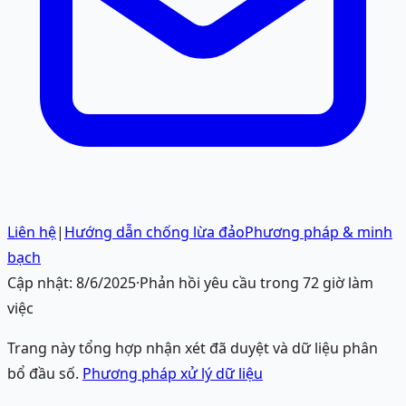
Liên hệ
|
Hướng dẫn chống lừa đảo
Phương pháp & minh
bạch
Cập nhật:
8/6/2025
·
Phản hồi yêu cầu trong 72 giờ làm
việc
Trang này tổng hợp nhận xét đã duyệt và dữ liệu phân
bổ đầu số.
Phương pháp xử lý dữ liệu