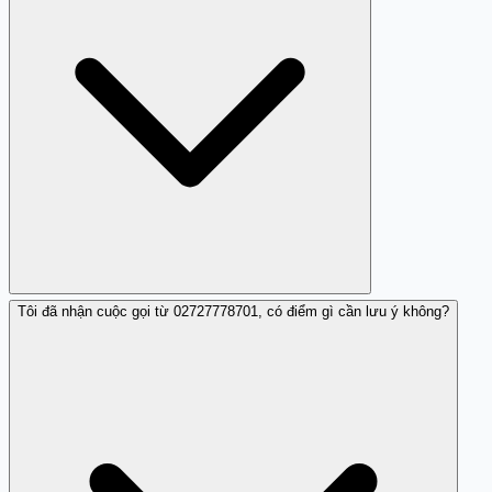
Tôi đã nhận cuộc gọi từ 02727778701, có điểm gì cần lưu ý không?
Bạn nên không gọi lại và báo cáo lên các diễn đàn như
Trang Trắng.