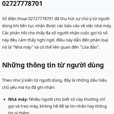
02727778701
Số điện thoại 02727778701 đã thu hút sự chú ý từ người
dùng khi liên tục nhận được các báo cáo về việc nhá máy.
Các phản hồi cho thấy đa số người nhận cuộc gọi từ số
này đều cảm thấy nghi ngờ, điều này dẫn đến phân loại
nó là "Nhá máy" và có thể liên quan đến "Lừa đảo".
Những thông tin từ người dùng
Theo như ý kiến từ người dùng, đây là những dấu hiệu
chủ yếu mà họ đã ghi nhận:
Nhá máy:
Nhiều người cho biết số này thường chỉ
gọi và treo máy, không hề để lại tin nhắn hay thông
tin gì thêm.