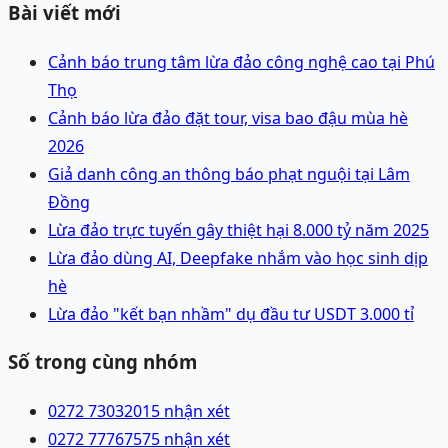
Bài viết mới
Cảnh báo trung tâm lừa đảo công nghệ cao tại Phú
Thọ
Cảnh báo lừa đảo đặt tour, visa bao đậu mùa hè
2026
Giả danh công an thông báo phạt nguội tại Lâm
Đồng
Lừa đảo trực tuyến gây thiệt hại 8.000 tỷ năm 2025
Lừa đảo dùng AI, Deepfake nhắm vào học sinh dịp
hè
Lừa đảo "kết bạn nhầm" dụ đầu tư USDT 3.000 tỉ
Số trong cùng nhóm
0272 7303201
5 nhận xét
0272 7776757
5 nhận xét