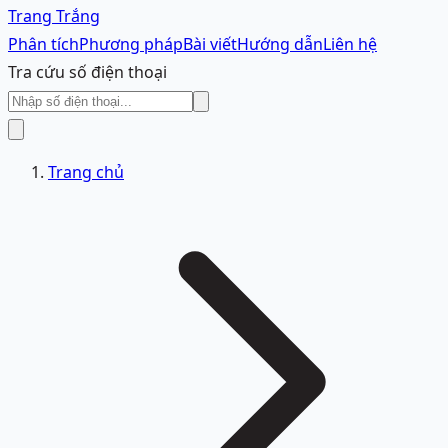
Trang Trắng
Phân tích
Phương pháp
Bài viết
Hướng dẫn
Liên hệ
Tra cứu số điện thoại
Trang chủ