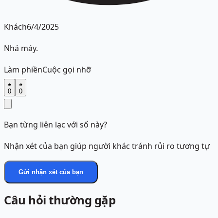
Khách
6/4/2025
Nhá máy.
Làm phiền
Cuộc gọi nhỡ
0
0
Bạn từng liên lạc với số này?
Nhận xét của bạn giúp người khác tránh rủi ro tương tự
Gửi nhận xét của bạn
Câu hỏi thường gặp