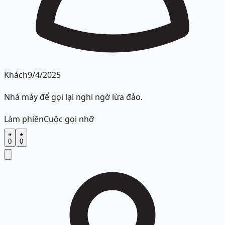
Khách
9/4/2025
Nhá máy để gọi lại nghi ngờ lừa đảo.
Làm phiền
Cuộc gọi nhỡ
0
0