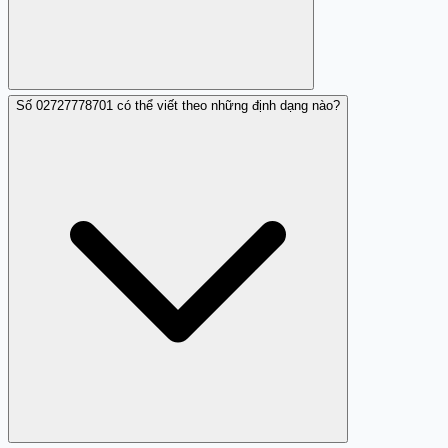
Số 02727778701 có thể viết theo những định dạng nào?
Bạn có thể chặn số này để không nhận thêm cuộc gọi
quấy rối.