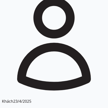
Khách
23/4/2025