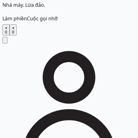
Nhá máy. Lừa đảo.
Làm phiền
Cuộc gọi nhỡ
0
0