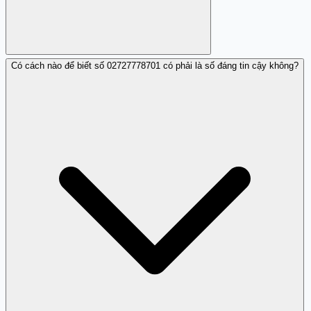
Có cách nào để biết số 02727778701 có phải là số đáng tin cậy không?
Số này thường gọi và treo máy, gây khó chịu và nghi ngờ
ở người nhận.