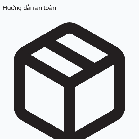
Hướng dẫn an toàn
Định dạng chuẩn là 02727778701. Các cách viết sau đây
đều được quy về cùng một số khi tra cứu: 027 27778701,
027 2777 8701, +842727778701, +84 27 27778701.