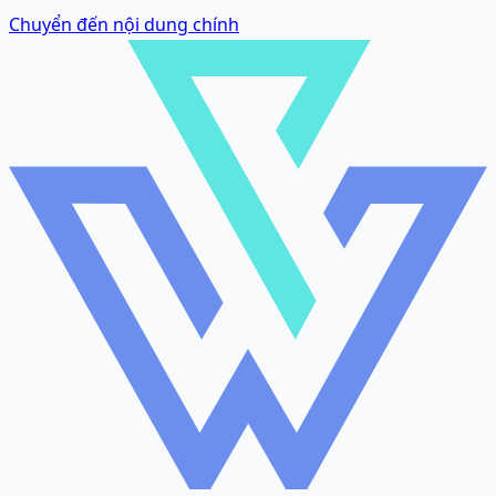
Chuyển đến nội dung chính