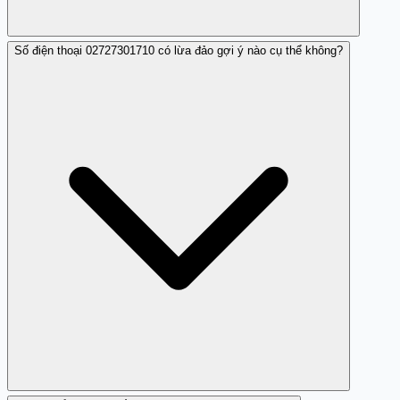
Số điện thoại 02727301710 có lừa đảo gợi ý nào cụ thể không?
Số này thường tiếp cận người tiêu dùng bằng cách mời
chào các khoản vay không hợp pháp.