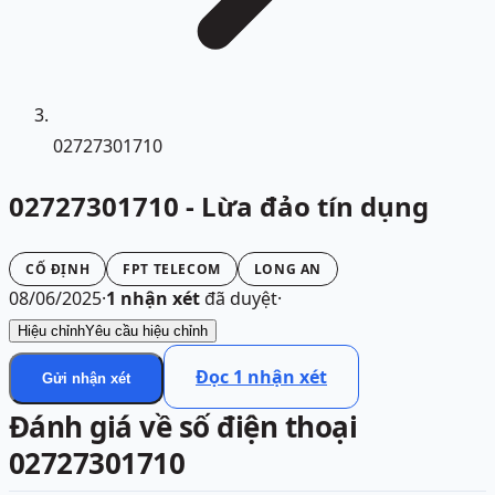
02727301710
02727301710 - Lừa đảo tín dụng
CỐ ĐỊNH
FPT TELECOM
LONG AN
08/06/2025
·
1
nhận xét
đã duyệt
·
Hiệu chỉnh
Yêu cầu hiệu chỉnh
Đọc
1
nhận xét
Gửi nhận xét
Đánh giá về số điện thoại
02727301710