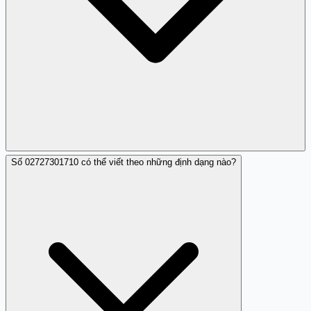
Số 02727301710 có thể viết theo những định dạng nào?
Luôn luôn kiểm tra tính xác thực của các cuộc gọi và từ
chối giao dịch khi cảm thấy nghi ngờ.