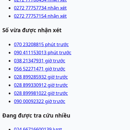
0272 7775773
4 nhận xét
0272 7775715
4 nhận xét
Số vừa được nhận xét
070 2320881
5 phút trước
090 4111530
13 phút trước
038 2134793
1 giờ trước
056 5227147
1 giờ trước
028 89928593
2 giờ trước
028 89933091
2 giờ trước
028 89998102
2 giờ trước
090 0009232
2 giờ trước
Đang được tra cứu nhiều
024 66716600
139
lượt