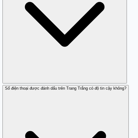
Số điện thoại được đánh dấu trên Trang Trắng có độ tin cậy không?
Bạn nên liên hệ với ngân hàng hoặc cơ quan chức năng
ngay lập tức để bảo vệ tài khoản của bạn.