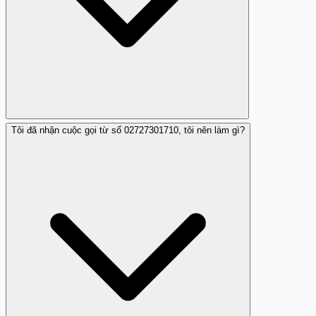
Tôi đã nhận cuộc gọi từ số 02727301710, tôi nên làm gì?
Có, số điện thoại 02727301710 đã được báo cáo là lừa
đảo tín dụng.