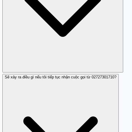
Sẽ xảy ra điều gì nếu tôi tiếp tục nhận cuộc gọi từ 02727301710?
Trang Trắng giúp cung cấp thông tin về các số điện thoại
và độ tin cậy của chúng.