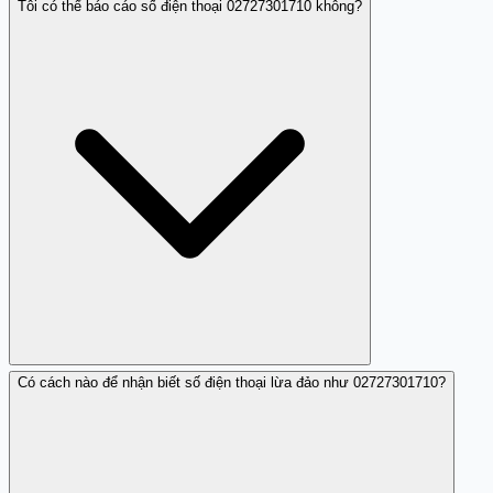
Tôi có thể báo cáo số điện thoại 02727301710 không?
Có, số này thường nói về mức lãi suất thấp và yêu cầu
thông tin cá nhân.
Có cách nào để nhận biết số điện thoại lừa đảo như 02727301710?
Có, bạn có thể báo cáo số này với cơ quan chức năng để
họ có thể điều tra.