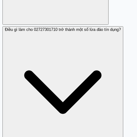
Điều gì làm cho 02727301710 trở thành một số lừa đảo tín dụng?
Bạn nên ngắt cuộc gọi và không cung cấp bất kỳ thông
tin cá nhân nào.