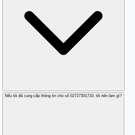
Nếu tôi đã cung cấp thông tin cho số 02727301710, tôi nên làm gì?
Bạn có thể nhận biết qua những lời hứa hẹn hấp dẫn,
yêu cầu thông tin nhạy cảm.