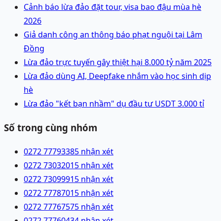
Cảnh báo lừa đảo đặt tour, visa bao đậu mùa hè
2026
Giả danh công an thông báo phạt nguội tại Lâm
Đồng
Lừa đảo trực tuyến gây thiệt hại 8.000 tỷ năm 2025
Lừa đảo dùng AI, Deepfake nhắm vào học sinh dịp
hè
Lừa đảo "kết bạn nhầm" dụ đầu tư USDT 3.000 tỉ
Số trong cùng nhóm
0272 7779338
5 nhận xét
0272 7303201
5 nhận xét
0272 7309991
5 nhận xét
0272 7778701
5 nhận xét
0272 7776757
5 nhận xét
0272 7776043
4 nhận xét