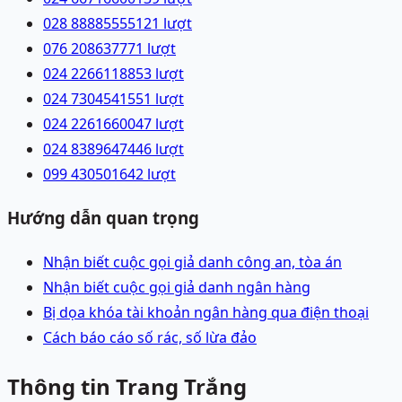
028 88885555
121
lượt
076 2086377
71
lượt
024 22661188
53
lượt
024 73045415
51
lượt
024 22616600
47
lượt
024 83896474
46
lượt
099 4305016
42
lượt
Hướng dẫn quan trọng
Nhận biết cuộc gọi giả danh công an, tòa án
Nhận biết cuộc gọi giả danh ngân hàng
Bị dọa khóa tài khoản ngân hàng qua điện thoại
Cách báo cáo số rác, số lừa đảo
Thông tin Trang Trắng