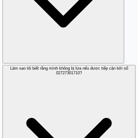
Làm sao tôi biết rằng mình không bị lừa nếu được tiếp cận bởi số
Nên ngừng trả lời và chặn số để tránh bị quấy rối hoặc
02727301710?
lừa đảo.