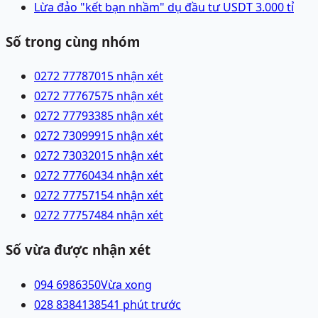
Lừa đảo "kết bạn nhầm" dụ đầu tư USDT 3.000 tỉ
Số trong cùng nhóm
0272 7778701
5 nhận xét
0272 7776757
5 nhận xét
0272 7779338
5 nhận xét
0272 7309991
5 nhận xét
0272 7303201
5 nhận xét
0272 7776043
4 nhận xét
0272 7775715
4 nhận xét
0272 7775748
4 nhận xét
Số vừa được nhận xét
094 6986350
Vừa xong
028 83841385
41 phút trước