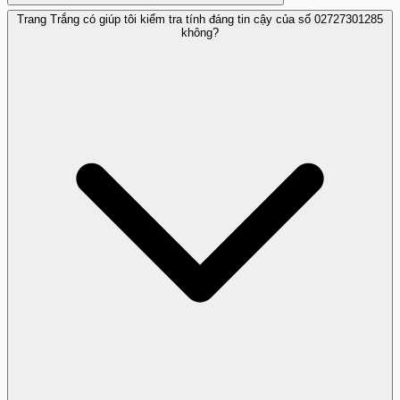
Trang Trắng có giúp tôi kiểm tra tính đáng tin cậy của số 02727301285
Nếu không xác định rõ, tốt nhất không nên trả lời hoặc
không?
cung cấp thông tin cho số này vì có thể gây rủi ro lừa
đảo.