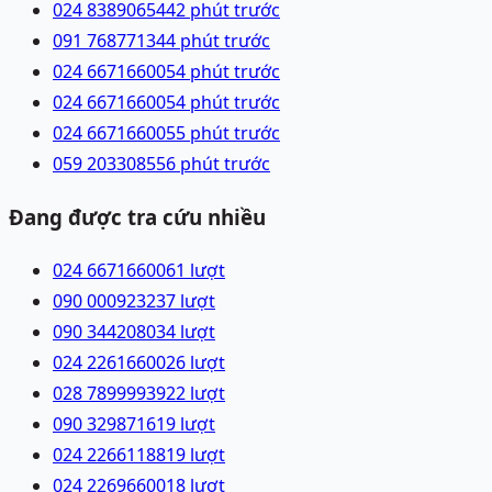
024 83890654
42 phút trước
091 7687713
44 phút trước
024 66716600
54 phút trước
024 66716600
54 phút trước
024 66716600
55 phút trước
059 2033085
56 phút trước
Đang được tra cứu nhiều
024 66716600
61
lượt
090 0009232
37
lượt
090 3442080
34
lượt
024 22616600
26
lượt
028 78999939
22
lượt
090 3298716
19
lượt
024 22661188
19
lượt
024 22696600
18
lượt