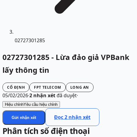
02727301285
02727301285 - Lừa đảo giả VPBank
lấy thông tin
CỐ ĐỊNH
FPT TELECOM
LONG AN
05/02/2026
·
2
nhận xét
đã duyệt
·
Hiệu chỉnh
Yêu cầu hiệu chỉnh
Đọc
2
nhận xét
Gửi nhận xét
Phân tích số điện thoại