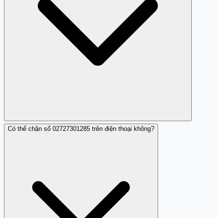
Có thể chặn số 02727301285 trên điện thoại không?
Nếu đã cung cấp thông tin, bạn nên liên hệ ngay với
ngân hàng để khóa tài khoản và thay đổi mật khẩu, đồng
thời cảnh báo với cơ quan chức năng.