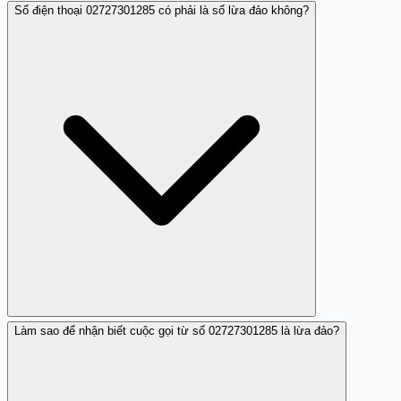
Số điện thoại 02727301285 có phải là số lừa đảo không?
Làm sao để nhận biết cuộc gọi từ số 02727301285 là lừa đảo?
Đúng, theo nhiều phản hồi người dùng, số 02727301285
là số lừa đảo giả danh VPBank để lấy cắp thông tin cá
nhân.