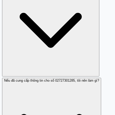
Nếu đã cung cấp thông tin cho số 02727301285, tôi nên làm gì?
Cuộc gọi từ số 02727301285 thường yêu cầu cung cấp
mật khẩu, mã OTP và thông tin thẻ ngân hàng, bạn nên
cảnh giác và không cung cấp dữ liệu.