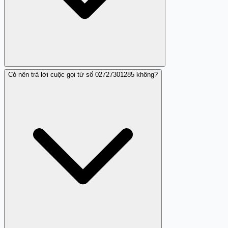
Có nên trả lời cuộc gọi từ số 02727301285 không?
Có, bạn có thể dùng chức năng chặn cuộc gọi trên điện
thoại để ngăn số này gọi đến làm phiền.