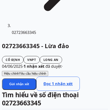
02723663345
02723663345 - Lừa đảo
CỐ ĐỊNH
VNPT
LONG AN
04/06/2025
·
1
nhận xét
đã duyệt
·
Hiệu chỉnh
Yêu cầu hiệu chỉnh
Đọc
1
nhận xét
Gửi nhận xét
Tìm hiểu về số điện thoại
02723663345