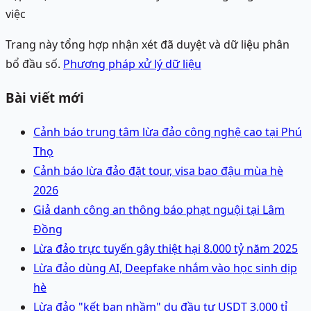
việc
Trang này tổng hợp nhận xét đã duyệt và dữ liệu phân
bổ đầu số.
Phương pháp xử lý dữ liệu
Bài viết mới
Cảnh báo trung tâm lừa đảo công nghệ cao tại Phú
Thọ
Cảnh báo lừa đảo đặt tour, visa bao đậu mùa hè
2026
Giả danh công an thông báo phạt nguội tại Lâm
Đồng
Lừa đảo trực tuyến gây thiệt hại 8.000 tỷ năm 2025
Lừa đảo dùng AI, Deepfake nhắm vào học sinh dịp
hè
Lừa đảo "kết bạn nhầm" dụ đầu tư USDT 3.000 tỉ