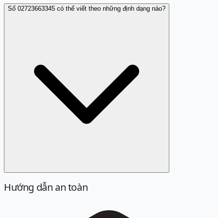
Số 02723663345 có thể viết theo những định dạng nào?
Hướng dẫn an toàn
Định dạng chuẩn là 02723663345. Các cách viết sau đây
đều được quy về cùng một số khi tra cứu: 027 23663345,
027 2366 3345, +842723663345, +84 27 23663345.