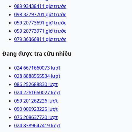
089 9343841
1 giờ trước
098 3279770
1 giờ trước
059 2077369
1 giờ trước
059 2077397
1 giờ trước
079 3636681
1 giờ trước
Đang được tra cứu nhiều
024 66716600
73
lượt
028 88885555
34
lượt
086 2526888
30
lượt
024 22616600
27
lượt
059 2012622
26
lượt
090 0009232
25
lượt
076 2086377
20
lượt
024 83896474
19
lượt