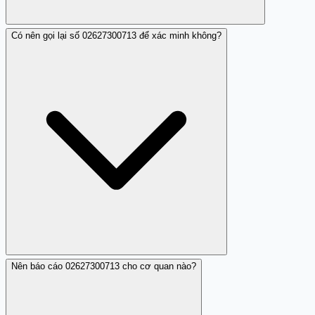
Có nên gọi lại số 02627300713 để xác minh không?
Thông tin cá nhân thu thập từ cuộc gọi 02627300713 có
thể bị lợi dụng để mở tài khoản ngân hàng giả mạo, thực
hiện giao dịch trái phép, hoặc được bán cho các nhóm
lừa đảo khác. Đây là một phần của chuỗi hành vi lừa đảo
có tổ chức nhằm tử lợi từ dữ liệu cá nhân của nạn nhân.
Nên báo cáo 02627300713 cho cơ quan nào?
Không. Bạn tuyệt đối không nên gọi lại 02627300713.
Nếu tin rằng có vấn đề với tài khoản ngân hàng, hãy tự