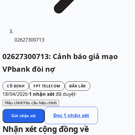
02627300713
02627300713: Cảnh báo giả mạo
VPbank đòi nợ
CỐ ĐỊNH
FPT TELECOM
ĐĂK LĂK
18/04/2026
·
1
nhận xét
đã duyệt
·
Hiệu chỉnh
Yêu cầu hiệu chỉnh
Đọc
1
nhận xét
Gửi nhận xét
Nhận xét cộng đồng về