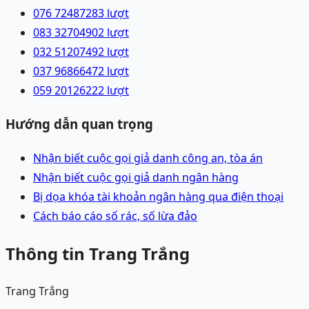
076 7248728
3
lượt
083 3270490
2
lượt
032 5120749
2
lượt
037 9686647
2
lượt
059 2012622
2
lượt
Hướng dẫn quan trọng
Nhận biết cuộc gọi giả danh công an, tòa án
Nhận biết cuộc gọi giả danh ngân hàng
Bị dọa khóa tài khoản ngân hàng qua điện thoại
Cách báo cáo số rác, số lừa đảo
Thông tin Trang Trắng
Trang Trắng