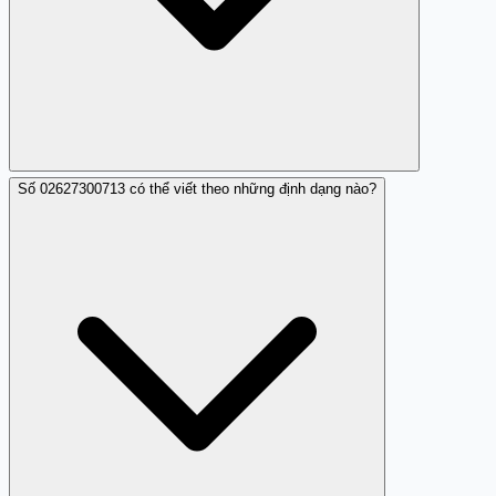
Số 02627300713 có thể viết theo những định dạng nào?
Nếu bạn đã cung cấp thông tin cá nhân cho
02627300713, hãy liên hệ ngay VPbank để thay đổi mật
khẩu, kiểm tra hoạt động tài khoản, và cảnh báo về tình
trạng bị mạo danh. Đồng thời báo cáo sự cố cho công an
địa phương và tổng đài 113 để được hỗ trợ và điều tra.