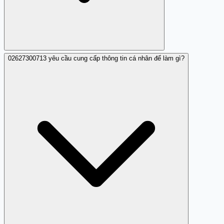
02627300713 yêu cầu cung cấp thông tin cá nhân để làm gì?
Theo báo cáo, người gọi từ 02627300713 sử dụng danh
tính giả mạo ngân hàng VPbank để tăng độ tin cậy và áp
lực tâm lý lên người nhận. Chiến lược này khiến nạn
nhân dễ tin tưởng hơn và sẵn sàng cung cấp thông tin cá
nhân. Ngân hàng thực không bao giờ gọi để yêu cầu
thông tin nhạy cảm qua điện thoại.