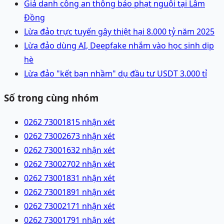
Giả danh công an thông báo phạt nguội tại Lâm
Đồng
Lừa đảo trực tuyến gây thiệt hại 8.000 tỷ năm 2025
Lừa đảo dùng AI, Deepfake nhắm vào học sinh dịp
hè
Lừa đảo "kết bạn nhầm" dụ đầu tư USDT 3.000 tỉ
Số trong cùng nhóm
0262 7300181
5 nhận xét
0262 7300267
3 nhận xét
0262 7300163
2 nhận xét
0262 7300270
2 nhận xét
0262 7300183
1 nhận xét
0262 7300189
1 nhận xét
0262 7300217
1 nhận xét
0262 7300179
1 nhận xét