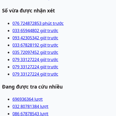
Số vừa được nhận xét
076 7248728
53 phút trước
033 6594480
2 giờ trước
093 4230534
2 giờ trước
033 6782819
2 giờ trước
035 7209745
2 giờ trước
079 3312722
4 giờ trước
079 3312722
4 giờ trước
079 3312722
4 giờ trước
Đang được tra cứu nhiều
69693636
4
lượt
032 8078138
4
lượt
086 6787854
3
lượt