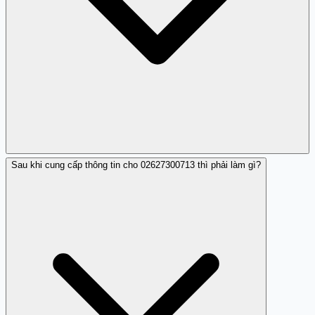
Sau khi cung cấp thông tin cho 02627300713 thì phải làm gì?
Quy tắc vàng: ngân hàng chính thức KHÔNG bao giờ gọi
để yêu cầu mã OTP, mã pin, số căn cước hoặc chi tiết tài
khoản. Nếu 02627300713 gọi và yêu cầu bất kỳ thông tin
này, cúp máy ngay lập tức, chặn số, và liên hệ ngân hàng
qua tổng đài chính thức để xác minh.