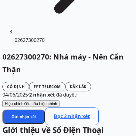
02627300270
02627300270: Nhá máy - Nên Cẩn
Thận
CỐ ĐỊNH
FPT TELECOM
ĐĂK LĂK
04/06/2025
·
2
nhận xét
đã duyệt
·
Hiệu chỉnh
Yêu cầu hiệu chỉnh
Đọc
2
nhận xét
Gửi nhận xét
Giới thiệu về Số Điện Thoại