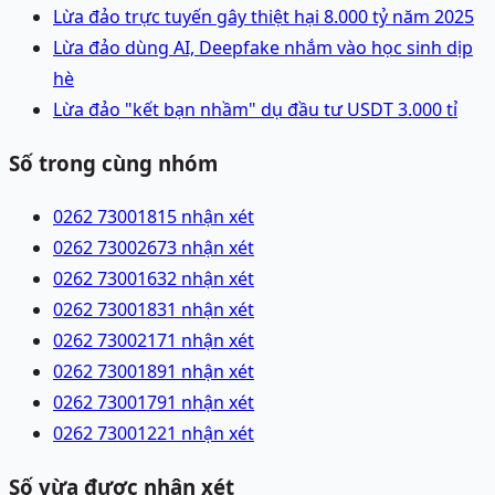
Lừa đảo trực tuyến gây thiệt hại 8.000 tỷ năm 2025
Lừa đảo dùng AI, Deepfake nhắm vào học sinh dịp
hè
Lừa đảo "kết bạn nhầm" dụ đầu tư USDT 3.000 tỉ
Số trong cùng nhóm
0262 7300181
5 nhận xét
0262 7300267
3 nhận xét
0262 7300163
2 nhận xét
0262 7300183
1 nhận xét
0262 7300217
1 nhận xét
0262 7300189
1 nhận xét
0262 7300179
1 nhận xét
0262 7300122
1 nhận xét
Số vừa được nhận xét