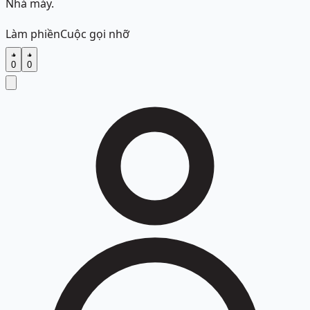
Nhá máy.
Làm phiền
Cuộc gọi nhỡ
0
0