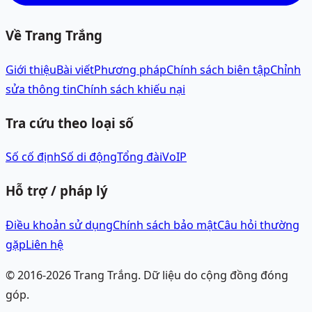
Về Trang Trắng
Giới thiệu
Bài viết
Phương pháp
Chính sách biên tập
Chỉnh
sửa thông tin
Chính sách khiếu nại
Tra cứu theo loại số
Số cố định
Số di động
Tổng đài
VoIP
Hỗ trợ / pháp lý
Điều khoản sử dụng
Chính sách bảo mật
Câu hỏi thường
gặp
Liên hệ
© 2016-
2026
Trang Trắng.
Dữ liệu do cộng đồng đóng
góp.