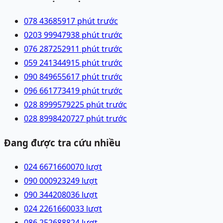
078 4368591
7 phút trước
0203 9994793
8 phút trước
076 2872529
11 phút trước
059 2413449
15 phút trước
090 8496556
17 phút trước
096 6617734
19 phút trước
028 89995792
25 phút trước
028 89984207
27 phút trước
Đang được tra cứu nhiều
024 66716600
70
lượt
090 0009232
49
lượt
090 3442080
36
lượt
024 22616600
33
lượt
086 2526888
24
lượt