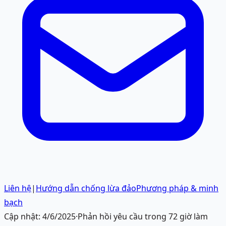
Liên hệ
|
Hướng dẫn chống lừa đảo
Phương pháp & minh
bạch
Cập nhật:
4/6/2025
·
Phản hồi yêu cầu trong 72 giờ làm