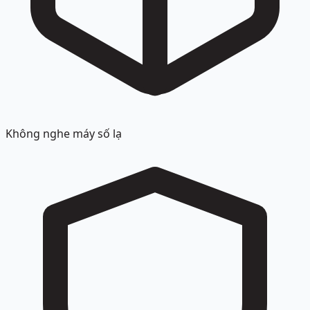
Không nghe máy số lạ