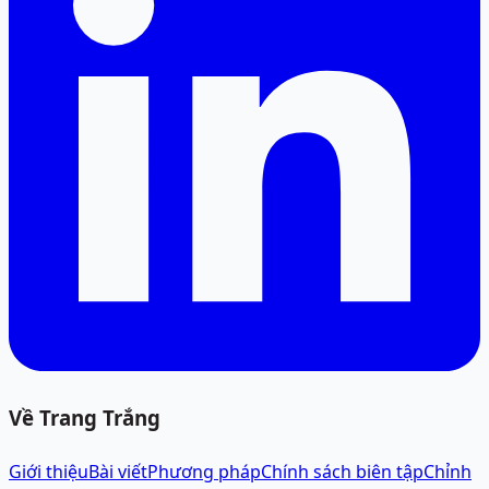
Về Trang Trắng
Giới thiệu
Bài viết
Phương pháp
Chính sách biên tập
Chỉnh