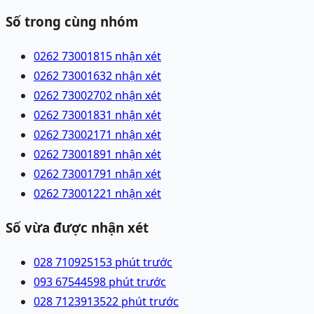
Số trong cùng nhóm
0262 7300181
5 nhận xét
0262 7300163
2 nhận xét
0262 7300270
2 nhận xét
0262 7300183
1 nhận xét
0262 7300217
1 nhận xét
0262 7300189
1 nhận xét
0262 7300179
1 nhận xét
0262 7300122
1 nhận xét
Số vừa được nhận xét
028 71092515
3 phút trước
093 6754459
8 phút trước
028 71239135
22 phút trước