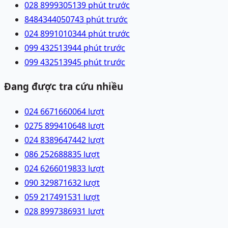
028 89993051
39 phút trước
84843440507
43 phút trước
024 89910103
44 phút trước
099 4325139
44 phút trước
099 4325139
45 phút trước
Đang được tra cứu nhiều
024 66716600
64
lượt
0275 8994106
48
lượt
024 83896474
42
lượt
086 2526888
35
lượt
024 62660198
33
lượt
090 3298716
32
lượt
059 2174915
31
lượt
028 89973869
31
lượt