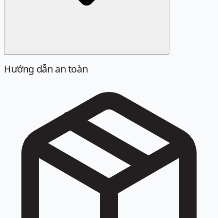
Hướng dẫn an toàn
Định dạng chuẩn là 02627300267. Các cách viết sau đây
đều được quy về cùng một số khi tra cứu: 026 27300267,
026 2730 0267, +842627300267, +84 26 27300267.