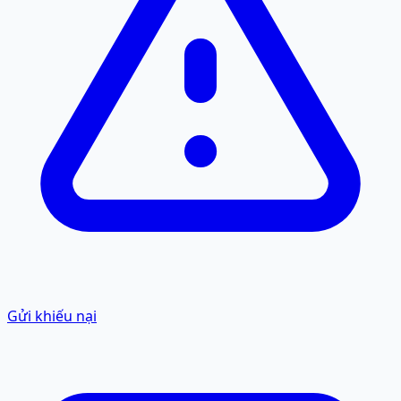
Gửi khiếu nại