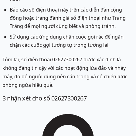
Báo cáo số điện thoại này trên các diễn đàn cộng
đồng hoặc trang đánh giá số điện thoại như Trang
Trắng để mọi người cùng biết và phòng tránh.
Sử dụng các ứng dụng chặn cuộc gọi rác để ngăn
chặn các cuộc gọi tương tự trong tương lai.
Tóm lại, số điện thoại 02627300267 được xác định là
không đáng tin cậy với các hoạt động lừa đảo và nháy
máy, do đó người dùng nên cẩn trọng và có chiến lược
phòng ngừa hiệu quả.
3
nhận xét
cho số 02627300267