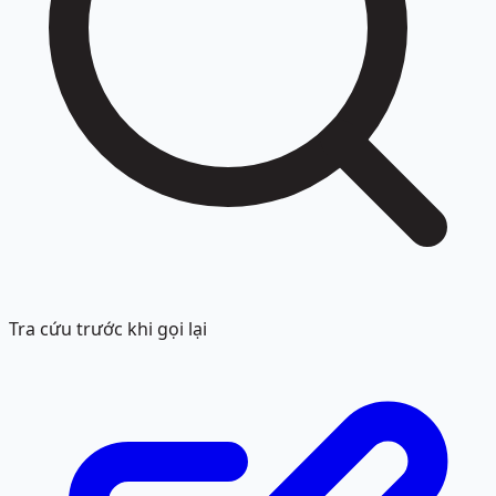
Tra cứu trước khi gọi lại