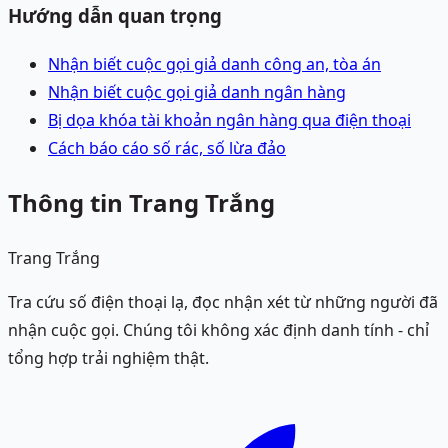
Hướng dẫn quan trọng
Nhận biết cuộc gọi giả danh công an, tòa án
Nhận biết cuộc gọi giả danh ngân hàng
Bị dọa khóa tài khoản ngân hàng qua điện thoại
Cách báo cáo số rác, số lừa đảo
Thông tin Trang Trắng
Trang Trắng
Tra cứu số điện thoại lạ, đọc nhận xét từ những người đã
nhận cuộc gọi. Chúng tôi không xác định danh tính - chỉ
tổng hợp trải nghiệm thật.