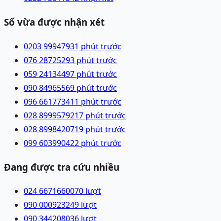
Số vừa được nhận xét
0203 9994793
1 phút trước
076 2872529
3 phút trước
059 2413449
7 phút trước
090 8496556
9 phút trước
096 6617734
11 phút trước
028 89995792
17 phút trước
028 89984207
19 phút trước
099 6039904
22 phút trước
Đang được tra cứu nhiều
024 66716600
70
lượt
090 0009232
49
lượt
090 3442080
36
lượt