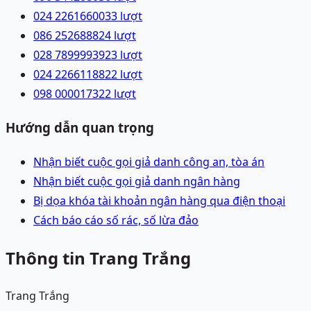
024 22616600
33
lượt
086 2526888
24
lượt
028 78999939
23
lượt
024 22661188
22
lượt
098 0000173
22
lượt
Hướng dẫn quan trọng
Nhận biết cuộc gọi giả danh công an, tòa án
Nhận biết cuộc gọi giả danh ngân hàng
Bị dọa khóa tài khoản ngân hàng qua điện thoại
Cách báo cáo số rác, số lừa đảo
Thông tin Trang Trắng
Trang Trắng