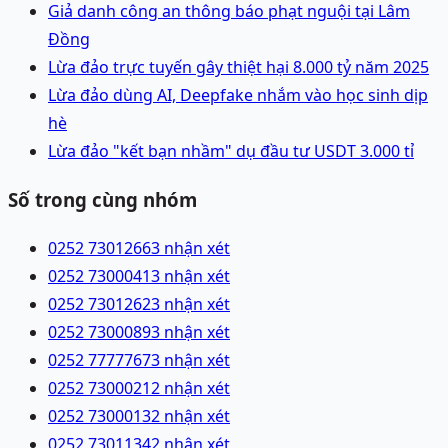
Giả danh công an thông báo phạt nguội tại Lâm
Đồng
Lừa đảo trực tuyến gây thiệt hại 8.000 tỷ năm 2025
Lừa đảo dùng AI, Deepfake nhắm vào học sinh dịp
hè
Lừa đảo "kết bạn nhầm" dụ đầu tư USDT 3.000 tỉ
Số trong cùng nhóm
0252 7301266
3 nhận xét
0252 7300041
3 nhận xét
0252 7301262
3 nhận xét
0252 7300089
3 nhận xét
0252 7777767
3 nhận xét
0252 7300021
2 nhận xét
0252 7300013
2 nhận xét
0252 7301134
2 nhận xét