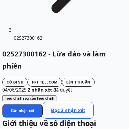
02527300162
02527300162 - Lừa đảo và làm
phiền
CỐ ĐỊNH
FPT TELECOM
BÌNH THUẬN
04/06/2025
·
2
nhận xét
đã duyệt
·
Hiệu chỉnh
Yêu cầu hiệu chỉnh
Đọc
2
nhận xét
Gửi nhận xét
Giới thiệu về số điện thoại