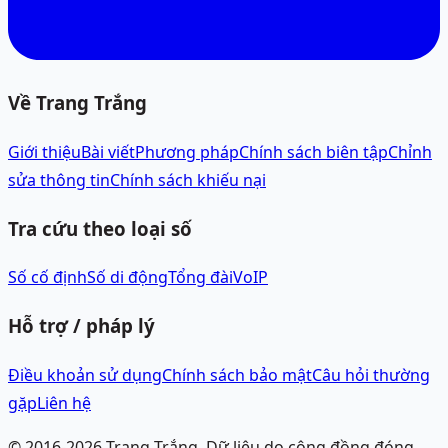
Về Trang Trắng
Giới thiệu
Bài viết
Phương pháp
Chính sách biên tập
Chỉnh
sửa thông tin
Chính sách khiếu nại
Tra cứu theo loại số
Số cố định
Số di động
Tổng đài
VoIP
Hỗ trợ / pháp lý
Điều khoản sử dụng
Chính sách bảo mật
Câu hỏi thường
gặp
Liên hệ
© 2016-
2026
Trang Trắng.
Dữ liệu do cộng đồng đóng