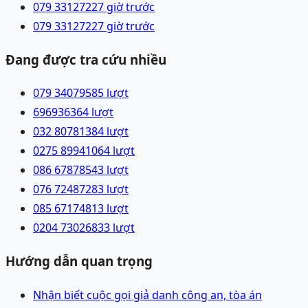
079 3312722
7 giờ trước
079 3312722
7 giờ trước
Đang được tra cứu nhiều
079 3407958
5
lượt
69693636
4
lượt
032 8078138
4
lượt
0275 8994106
4
lượt
086 6787854
3
lượt
076 7248728
3
lượt
085 6717481
3
lượt
0204 7302683
3
lượt
Hướng dẫn quan trọng
Nhận biết cuộc gọi giả danh công an, tòa án