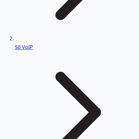
Số VoIP