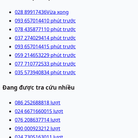
028 89917436
Vừa xong
093 6570144
10 phút trước
078 4358771
10 phút trước
037 2740294
14 phút trước
093 6570144
15 phút trước
059 2146532
29 phút trước
077 7107725
33 phút trước
035 5739408
34 phút trước
Đang được tra cứu nhiều
086 2526888
18
lượt
024 66716600
15
lượt
076 2086377
14
lượt
090 0009232
12
lượt
024 73051630
11
lượt