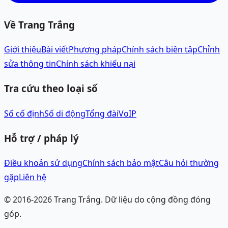
Về Trang Trắng
Giới thiệu
Bài viết
Phương pháp
Chính sách biên tập
Chỉnh
sửa thông tin
Chính sách khiếu nại
Tra cứu theo loại số
Số cố định
Số di động
Tổng đài
VoIP
Hỗ trợ / pháp lý
Điều khoản sử dụng
Chính sách bảo mật
Câu hỏi thường
gặp
Liên hệ
© 2016-
2026
Trang Trắng.
Dữ liệu do cộng đồng đóng
góp.