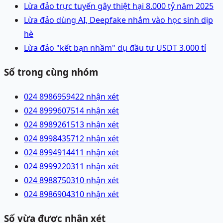
Lừa đảo trực tuyến gây thiệt hại 8.000 tỷ năm 2025
Lừa đảo dùng AI, Deepfake nhắm vào học sinh dịp
hè
Lừa đảo "kết bạn nhầm" dụ đầu tư USDT 3.000 tỉ
Số trong cùng nhóm
024 89869594
22 nhận xét
024 89996075
14 nhận xét
024 89892615
13 nhận xét
024 89984357
12 nhận xét
024 89949144
11 nhận xét
024 89992203
11 nhận xét
024 89887503
10 nhận xét
024 89869043
10 nhận xét
Số vừa được nhận xét