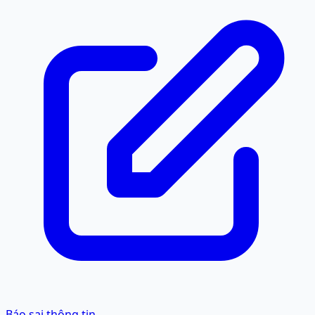
Định dạng chuẩn là 02489902448. Các cách viết sau đây
đều được quy về cùng một số khi tra cứu: 024 89902448,
024 8990 2448, +842489902448, +84 24 89902448.
Báo sai thông tin