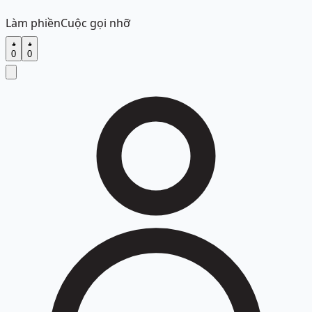
Làm phiền
Cuộc gọi nhỡ
0
0