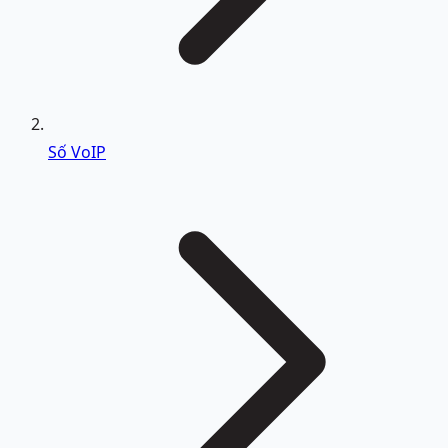
Số VoIP