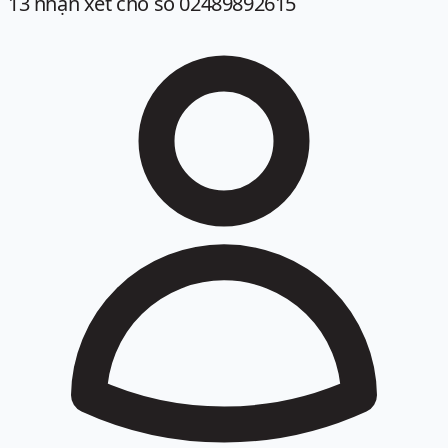
13
nhận xét
cho số 02489892615