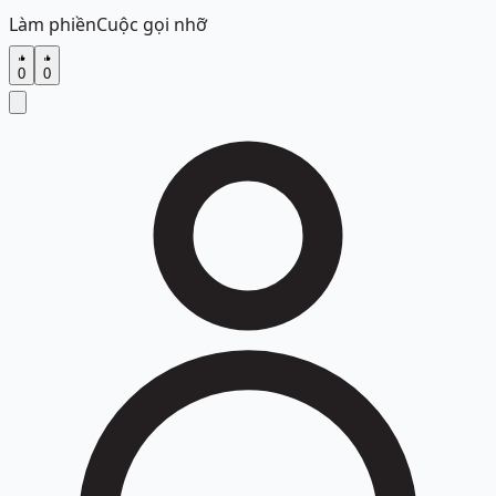
Làm phiền
Cuộc gọi nhỡ
0
0