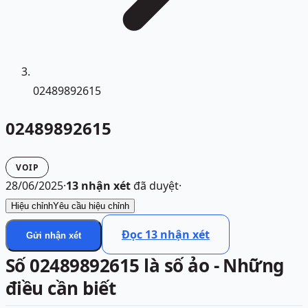
02489892615
02489892615
VOIP
28/06/2025
·
13
nhận xét
đã duyệt
·
Hiệu chỉnh
Yêu cầu hiệu chỉnh
Đọc
13
nhận xét
Gửi nhận xét
Số 02489892615 là số ảo - Những
điều cần biết