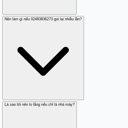
Nên làm gì nếu 02483836273 gọi lại nhiều lần?
KHÔNG nên gọi lại 02483836273. Gọi lại có thể dẫn tới
các rủi ro như bị tính cước cao, kết nối tới dịch vụ trả phí
ẩn, hoặc xác nhận cho người gọi rằng số của bạn hoạt
động tích cực, từ đó nhận được nhiều cuộc gọi lừa đảo
hơn trong tương lai.
Là sao tôi nên lo lắng nếu chỉ là nhá máy?
Nếu 02483836273 gọi liên tục, hãy chặn số này ngay lập
tức trên điện thoại của bạn. Sau đó, báo cáo qua tổng
đài 156 (Bộ Thông tin và Truyền thông) để cơ quan chức