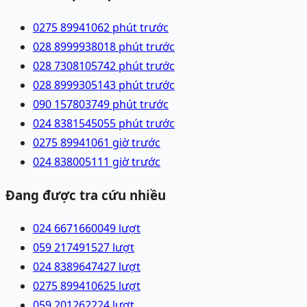
0275 8994106
2 phút trước
028 89999380
18 phút trước
028 73081057
42 phút trước
028 89993051
43 phút trước
090 1578037
49 phút trước
024 83815450
55 phút trước
0275 8994106
1 giờ trước
024 83800511
1 giờ trước
Đang được tra cứu nhiều
024 66716600
49
lượt
059 2174915
27
lượt
024 83896474
27
lượt
0275 8994106
25
lượt
059 2012622
24
lượt