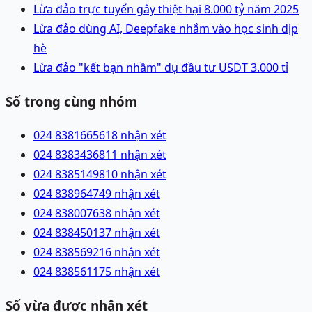
Lừa đảo trực tuyến gây thiệt hại 8.000 tỷ năm 2025
Lừa đảo dùng AI, Deepfake nhắm vào học sinh dịp
hè
Lừa đảo "kết bạn nhầm" dụ đầu tư USDT 3.000 tỉ
Số trong cùng nhóm
024 83816656
18 nhận xét
024 83834368
11 nhận xét
024 83851498
10 nhận xét
024 83896474
9 nhận xét
024 83800763
8 nhận xét
024 83845013
7 nhận xét
024 83856921
6 nhận xét
024 83856117
5 nhận xét
Số vừa được nhận xét