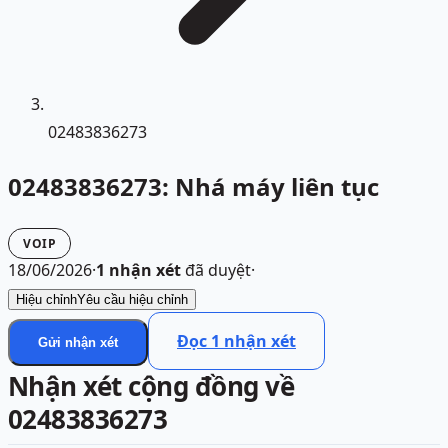
02483836273
02483836273: Nhá máy liên tục
VOIP
18/06/2026
·
1
nhận xét
đã duyệt
·
Hiệu chỉnh
Yêu cầu hiệu chỉnh
Đọc
1
nhận xét
Gửi nhận xét
Nhận xét cộng đồng về
02483836273