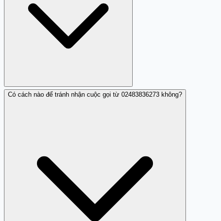
năng có thể điều tra và xử lý. Bạn cũng có thể liên hệ nhà
mạng cung cấp dịch vụ để yêu cầu khóa hoặc theo dõi số
này.
Có cách nào để tránh nhận cuộc gọi từ 02483836273 không?
Nhá máy có vẻ vô hại nhưng tiềm ẩn nguy hiểm. Người
gọi sử dụng để: (1) kiểm tra xem số của bạn có còn hoạt
động không, (2) chuẩn bị cho các cuộc gọi lừa đảo tiếp
theo, hoặc (3) xác định giờ bạn sử dụng điện thoại để tối
ưu hóa thời gian lừa đảo. Do đó, chặn số 02483836273
ngay là cách bảo vệ tốt nhất.