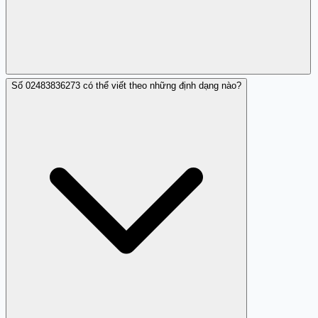
Số 02483836273 có thể viết theo những định dạng nào?
Có nên báo cáo. Mặc dù chỉ là một nhận xét từ một
người dùng, báo cáo giúp: (1) Cơ quan chức năng (tổng
đài 156, công an) nắm rõ số này hoạt động làm phiền, (2)
Cộng đồng Trang Trắng được cảnh báo sớm, (3) Nếu
nhiều người báo cáo cùng số này, cơ quan chức năng sẽ
xử lý nhanh hơn. Bạn có thể báo qua tổng đài 156 hoặc
đóng góp nhận xét trên trangtrang.com.