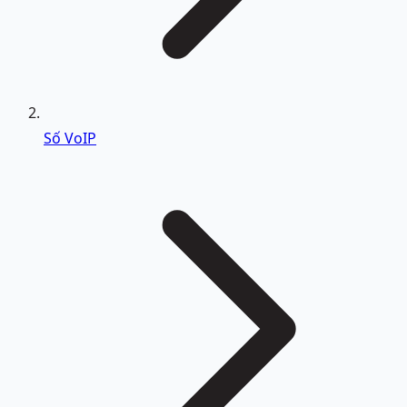
Số VoIP