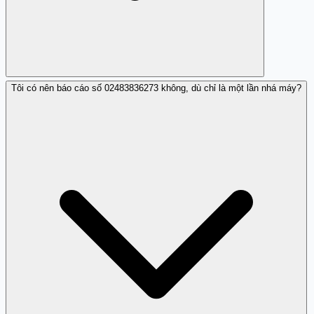
Tôi có nên báo cáo số 02483836273 không, dù chỉ là một lần nhá máy?
Bạn có thể: (1) Chặn số 02483836273 trên điện thoại để
không nhận cuộc gọi hoặc tin nhắn từ số này, (2) Tắt tiếp
địa chỉ số điện thoại của bạn công khai trên mạng xã hội,
(3) Không chia sẻ số với các trang web hoặc dịch vụ
không đáng tin cậy, (4) Sử dụng tính năng chặn cuộc gọi
spam/quảng cáo của điện thoại (nếu có).