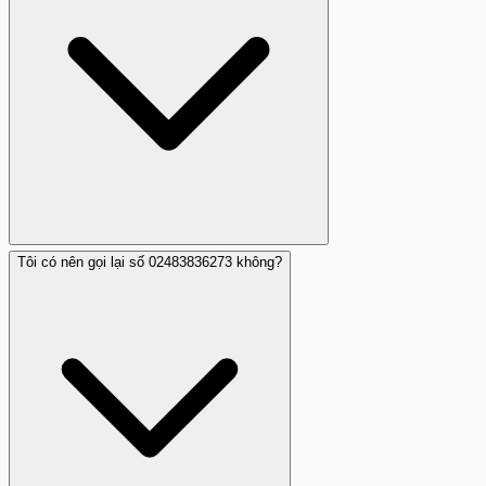
Tôi có nên gọi lại số 02483836273 không?
Một người đóng góp ghi nhận 02483836273 thực hiện
nhá máy liên tục - cuộc gọi đến nhưng không có tiếng
nói hay lời nhắn. Hành vi này có thể là để kiểm tra xem số
điện thoại của bạn còn hoạt động, sau đó bán thông tin
cho các nhóm lừa đảo hoặc để chuẩn bị cho những cuộc
gọi lừa đảo tiếp theo.