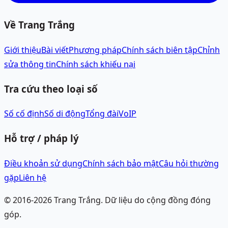
Về Trang Trắng
Giới thiệu
Bài viết
Phương pháp
Chính sách biên tập
Chỉnh
sửa thông tin
Chính sách khiếu nại
Tra cứu theo loại số
Số cố định
Số di động
Tổng đài
VoIP
Hỗ trợ / pháp lý
Điều khoản sử dụng
Chính sách bảo mật
Câu hỏi thường
gặp
Liên hệ
© 2016-
2026
Trang Trắng.
Dữ liệu do cộng đồng đóng
góp.