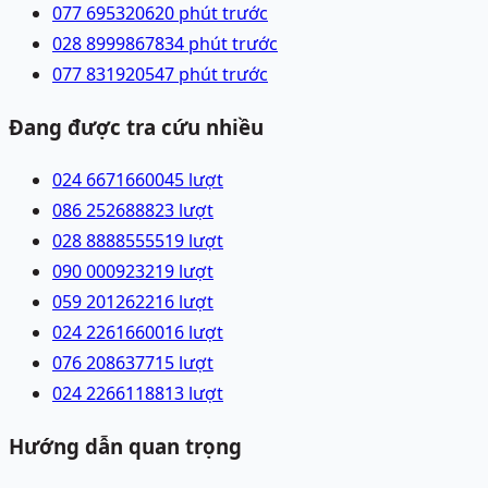
077 6953206
20 phút trước
028 89998678
34 phút trước
077 8319205
47 phút trước
Đang được tra cứu nhiều
024 66716600
45
lượt
086 2526888
23
lượt
028 88885555
19
lượt
090 0009232
19
lượt
059 2012622
16
lượt
024 22616600
16
lượt
076 2086377
15
lượt
024 22661188
13
lượt
Hướng dẫn quan trọng