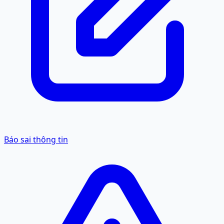
Báo sai thông tin