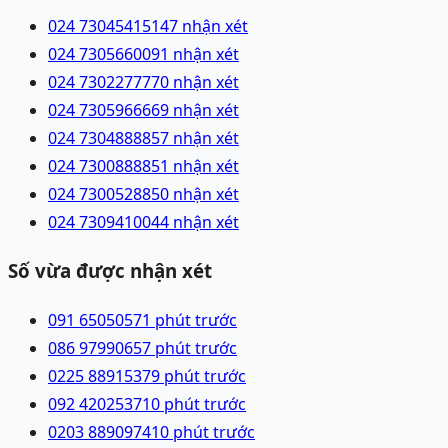
024 73045415
147 nhận xét
024 73056600
91 nhận xét
024 73022777
70 nhận xét
024 73059666
69 nhận xét
024 73048888
57 nhận xét
024 73008888
51 nhận xét
024 73005288
50 nhận xét
024 73094100
44 nhận xét
Số vừa được nhận xét
091 6505057
1 phút trước
086 9799065
7 phút trước
0225 8891537
9 phút trước
092 4202537
10 phút trước
0203 8890974
10 phút trước