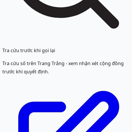
Tra cứu trước khi gọi lại
Tra cứu số trên Trang Trắng - xem nhận xét cộng đồng
trước khi quyết định.