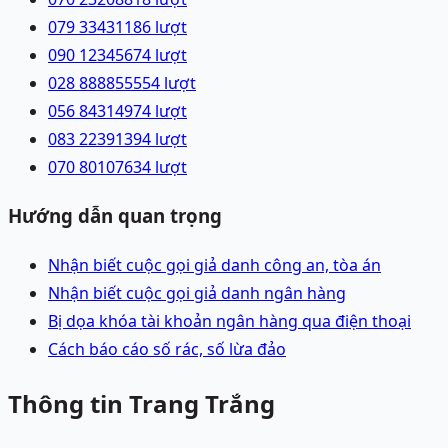
079 3343118
6
lượt
090 1234567
4
lượt
028 88885555
4
lượt
056 8431497
4
lượt
083 2239139
4
lượt
070 8010763
4
lượt
Hướng dẫn quan trọng
Nhận biết cuộc gọi giả danh công an, tòa án
Nhận biết cuộc gọi giả danh ngân hàng
Bị dọa khóa tài khoản ngân hàng qua điện thoại
Cách báo cáo số rác, số lừa đảo
Thông tin Trang Trắng