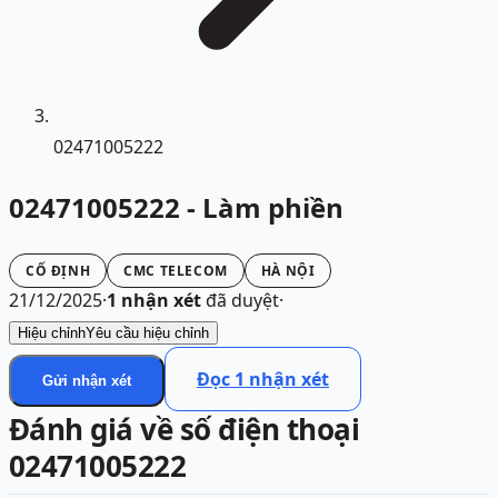
02471005222
02471005222 - Làm phiền
CỐ ĐỊNH
CMC TELECOM
HÀ NỘI
21/12/2025
·
1
nhận xét
đã duyệt
·
Hiệu chỉnh
Yêu cầu hiệu chỉnh
Đọc
1
nhận xét
Gửi nhận xét
Đánh giá về số điện thoại
02471005222