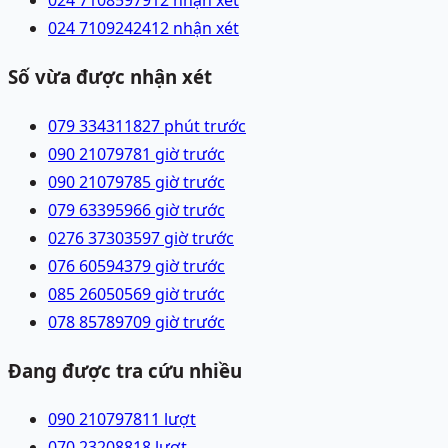
024 71085979
12 nhận xét
024 71092424
12 nhận xét
Số vừa được nhận xét
079 3343118
27 phút trước
090 2107978
1 giờ trước
090 2107978
5 giờ trước
079 6339596
6 giờ trước
0276 3730359
7 giờ trước
076 6059437
9 giờ trước
085 2605056
9 giờ trước
078 8578970
9 giờ trước
Đang được tra cứu nhiều
090 2107978
11
lượt
070 2320881
8
lượt