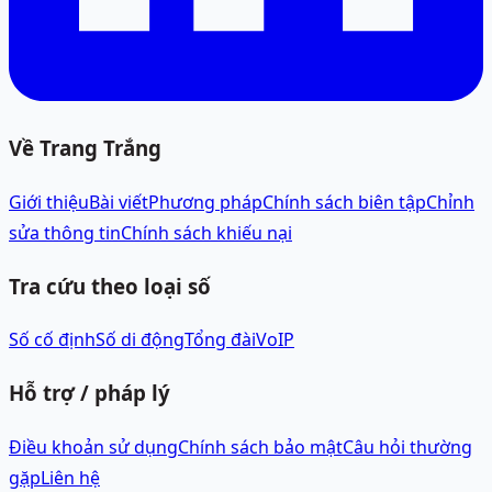
Về Trang Trắng
Giới thiệu
Bài viết
Phương pháp
Chính sách biên tập
Chỉnh
sửa thông tin
Chính sách khiếu nại
Tra cứu theo loại số
Số cố định
Số di động
Tổng đài
VoIP
Hỗ trợ / pháp lý
Điều khoản sử dụng
Chính sách bảo mật
Câu hỏi thường
gặp
Liên hệ