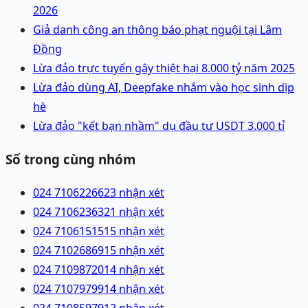
2026
Giả danh công an thông báo phạt nguội tại Lâm
Đồng
Lừa đảo trực tuyến gây thiệt hại 8.000 tỷ năm 2025
Lừa đảo dùng AI, Deepfake nhắm vào học sinh dịp
hè
Lừa đảo "kết bạn nhầm" dụ đầu tư USDT 3.000 tỉ
Số trong cùng nhóm
024 71062266
23 nhận xét
024 71062363
21 nhận xét
024 71061515
15 nhận xét
024 71026869
15 nhận xét
024 71098720
14 nhận xét
024 71079799
14 nhận xét