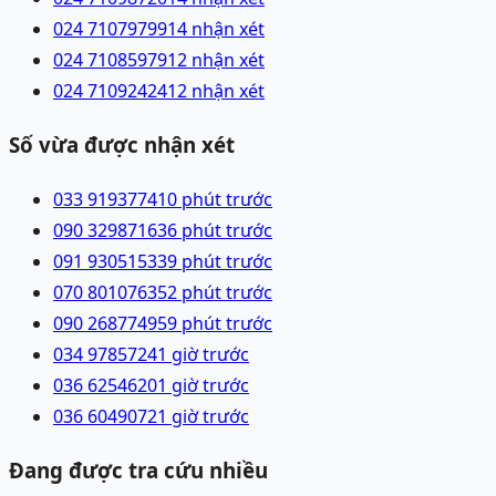
024 71079799
14 nhận xét
024 71085979
12 nhận xét
024 71092424
12 nhận xét
Số vừa được nhận xét
033 9193774
10 phút trước
090 3298716
36 phút trước
091 9305153
39 phút trước
070 8010763
52 phút trước
090 2687749
59 phút trước
034 9785724
1 giờ trước
036 6254620
1 giờ trước
036 6049072
1 giờ trước
Đang được tra cứu nhiều