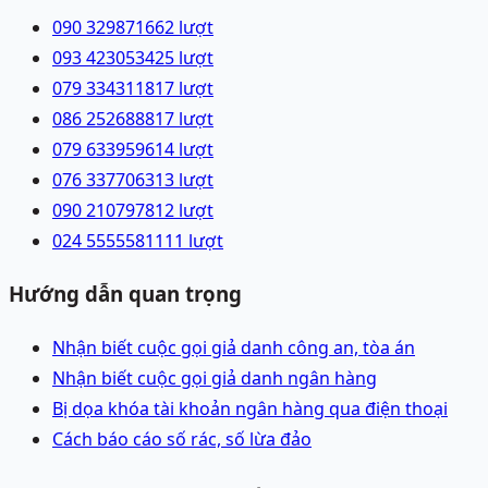
090 3298716
62
lượt
093 4230534
25
lượt
079 3343118
17
lượt
086 2526888
17
lượt
079 6339596
14
lượt
076 3377063
13
lượt
090 2107978
12
lượt
024 55555811
11
lượt
Hướng dẫn quan trọng
Nhận biết cuộc gọi giả danh công an, tòa án
Nhận biết cuộc gọi giả danh ngân hàng
Bị dọa khóa tài khoản ngân hàng qua điện thoại
Cách báo cáo số rác, số lừa đảo