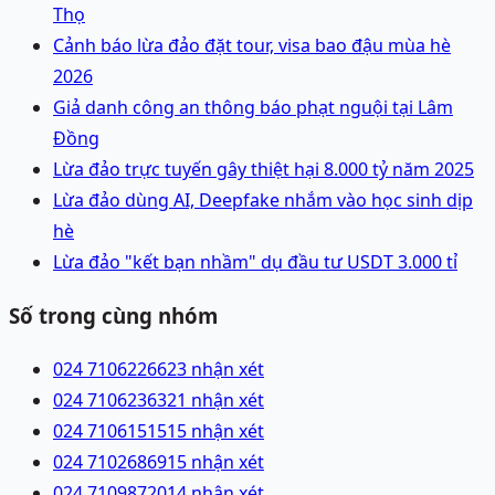
Thọ
Cảnh báo lừa đảo đặt tour, visa bao đậu mùa hè
2026
Giả danh công an thông báo phạt nguội tại Lâm
Đồng
Lừa đảo trực tuyến gây thiệt hại 8.000 tỷ năm 2025
Lừa đảo dùng AI, Deepfake nhắm vào học sinh dịp
hè
Lừa đảo "kết bạn nhầm" dụ đầu tư USDT 3.000 tỉ
Số trong cùng nhóm
024 71062266
23 nhận xét
024 71062363
21 nhận xét
024 71061515
15 nhận xét
024 71026869
15 nhận xét
024 71098720
14 nhận xét