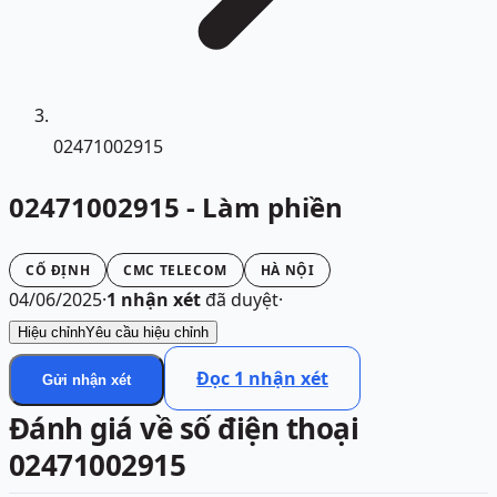
02471002915
02471002915 - Làm phiền
CỐ ĐỊNH
CMC TELECOM
HÀ NỘI
04/06/2025
·
1
nhận xét
đã duyệt
·
Hiệu chỉnh
Yêu cầu hiệu chỉnh
Đọc
1
nhận xét
Gửi nhận xét
Đánh giá về số điện thoại
02471002915