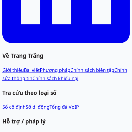
Về Trang Trắng
Giới thiệu
Bài viết
Phương pháp
Chính sách biên tập
Chỉnh
sửa thông tin
Chính sách khiếu nại
Tra cứu theo loại số
Số cố định
Số di động
Tổng đài
VoIP
Hỗ trợ / pháp lý