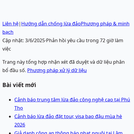
Liên hệ
|
Hướng dẫn chống lừa đảo
Phương pháp & minh
bạch
Cập nhật:
3/6/2025
·
Phản hồi yêu cầu trong 72 giờ làm
việc
Trang này tổng hợp nhận xét đã duyệt và dữ liệu phân
bổ đầu số.
Phương pháp xử lý dữ liệu
Bài viết mới
Cảnh báo trung tâm lừa đảo công nghệ cao tại Phú
Thọ
Cảnh báo lừa đảo đặt tour, visa bao đậu mùa hè
2026
Giả danh công an thông báo phạt nguội tại Lâm