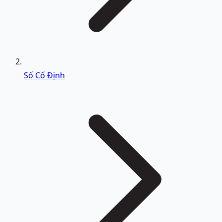
Số Cố Định