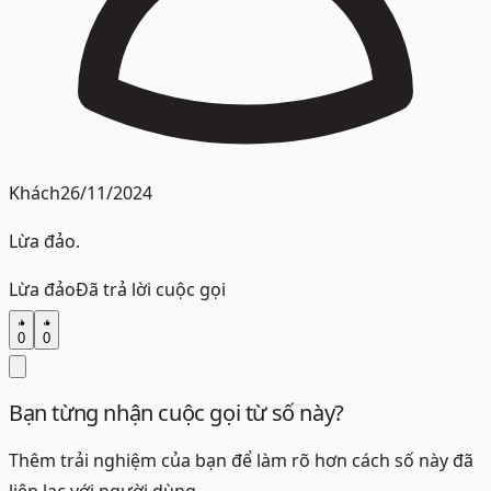
Khách
26/11/2024
Lừa đảo.
Lừa đảo
Đã trả lời cuộc gọi
0
0
Bạn từng nhận cuộc gọi từ số này?
Thêm trải nghiệm của bạn để làm rõ hơn cách số này đã