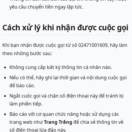
yêu cầu chuyển tiền ngay lập tức.
Cách xử lý khi nhận được cuộc gọi
Khi bạn nhận được cuộc gọi từ số 02471001609, hãy làm
theo những bước sau:
Không cung cấp bất kỳ thông tin cá nhân nào.
Nếu có thể, hãy ghi lại thời gian và nội dung cuộc gọi
để báo cáo.
Ngắt cuộc gọi và chặn số điện thoại này để tránh bị
làm phiền tiếp.
Báo cáo với cơ quan chức năng hoặc sử dụng các
trang web như
Trang Trắng
để chia sẻ thông tin về
số điện thoại lừa đảo này.