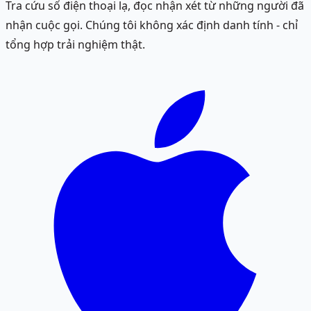
Tra cứu số điện thoại lạ, đọc nhận xét từ những người đã
nhận cuộc gọi. Chúng tôi không xác định danh tính - chỉ
tổng hợp trải nghiệm thật.