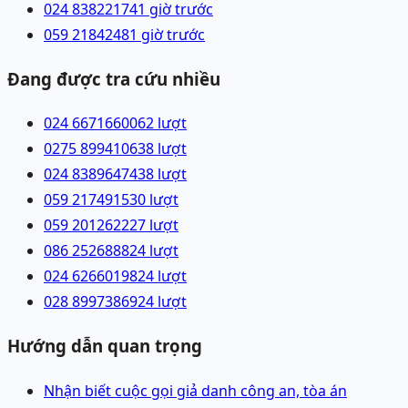
024 83822174
1 giờ trước
059 2184248
1 giờ trước
Đang được tra cứu nhiều
024 66716600
62
lượt
0275 8994106
38
lượt
024 83896474
38
lượt
059 2174915
30
lượt
059 2012622
27
lượt
086 2526888
24
lượt
024 62660198
24
lượt
028 89973869
24
lượt
Hướng dẫn quan trọng
Nhận biết cuộc gọi giả danh công an, tòa án