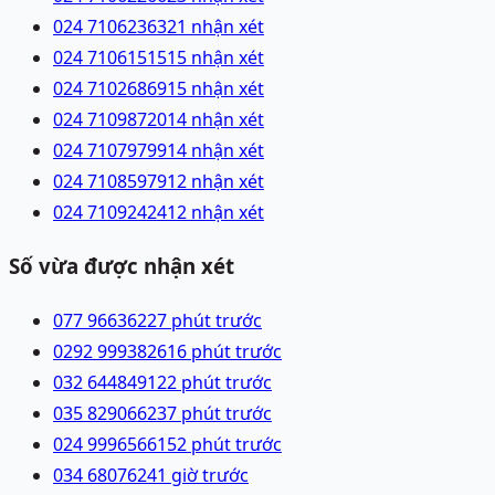
024 71062363
21 nhận xét
024 71061515
15 nhận xét
024 71026869
15 nhận xét
024 71098720
14 nhận xét
024 71079799
14 nhận xét
024 71085979
12 nhận xét
024 71092424
12 nhận xét
Số vừa được nhận xét
077 9663622
7 phút trước
0292 9993826
16 phút trước
032 6448491
22 phút trước
035 8290662
37 phút trước
024 99965661
52 phút trước
034 6807624
1 giờ trước