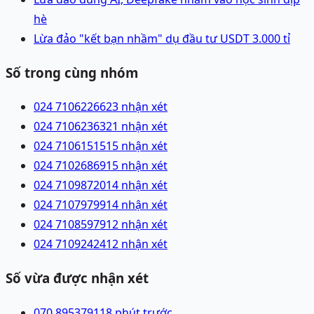
hè
Lừa đảo "kết bạn nhầm" dụ đầu tư USDT 3.000 tỉ
Số trong cùng nhóm
024 71062266
23 nhận xét
024 71062363
21 nhận xét
024 71061515
15 nhận xét
024 71026869
15 nhận xét
024 71098720
14 nhận xét
024 71079799
14 nhận xét
024 71085979
12 nhận xét
024 71092424
12 nhận xét
Số vừa được nhận xét
070 8953791
18 phút trước