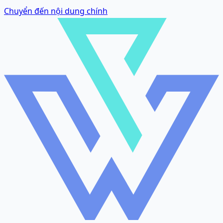
Chuyển đến nội dung chính