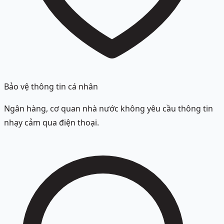
Bảo vệ thông tin cá nhân
Ngân hàng, cơ quan nhà nước không yêu cầu thông tin
nhạy cảm qua điện thoại.