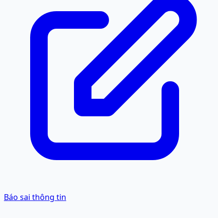
Báo sai thông tin