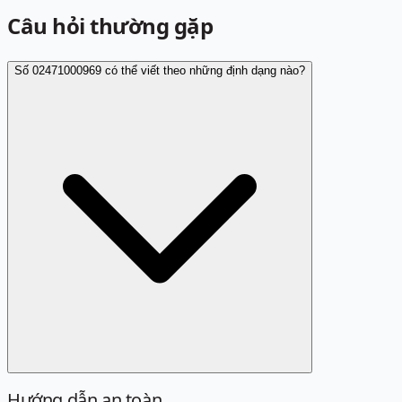
Câu hỏi thường gặp
Số 02471000969 có thể viết theo những định dạng nào?
Hướng dẫn an toàn
Định dạng chuẩn là 02471000969. Các cách viết sau đây