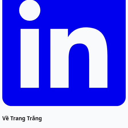
Về Trang Trắng