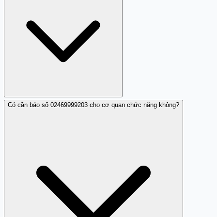
được cảnh báo là số lừa đảo.
Có cần báo số 02469999203 cho cơ quan chức năng không?
Đã có đánh giá từ người dùng trên Trang Trắng xác nhận
số này thực hiện các cuộc gọi gian lận.