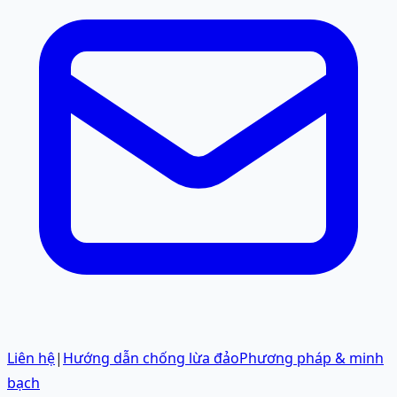
Liên hệ
|
Hướng dẫn chống lừa đảo
Phương pháp & minh
bạch