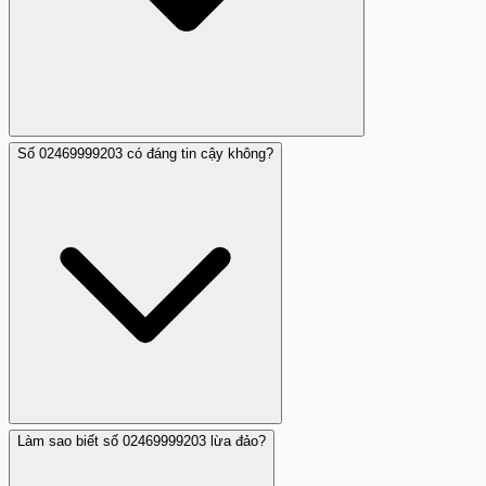
Số 02469999203 có đáng tin cậy không?
Không nên trả lời hoặc cung cấp thông tin cá nhân, và
nên chặn cuộc gọi từ số này để tránh bị lừa đảo.
Làm sao biết số 02469999203 lừa đảo?
Theo các đánh giá, số 02469999203 không đáng tin,