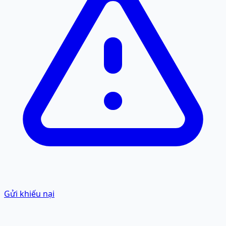
Gửi khiếu nại