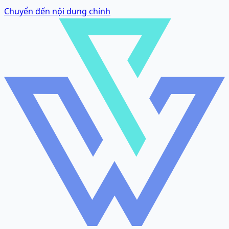
Chuyển đến nội dung chính