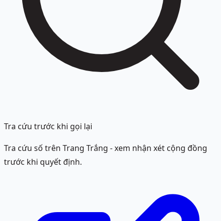
Tra cứu trước khi gọi lại
Tra cứu số trên Trang Trắng - xem nhận xét cộng đồng
trước khi quyết định.