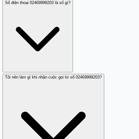
Số điện thoại 02469999203 là số gì?
Tôi nên làm gì khi nhận cuộc gọi từ số 02469999203?
Số điện thoại 02469999203 được báo cáo là lừa đảo với
các cuộc gọi giả mạo nhằm chiếm đoạt thông tin và tiền
bạc.