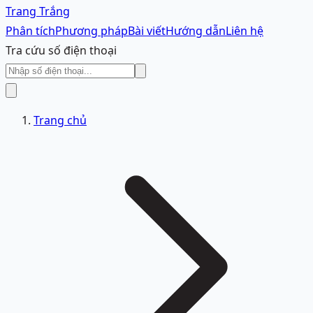
Trang Trắng
Phân tích
Phương pháp
Bài viết
Hướng dẫn
Liên hệ
Tra cứu số điện thoại
Trang chủ