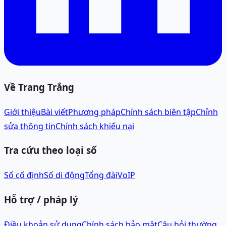
Về Trang Trắng
Giới thiệu
Bài viết
Phương pháp
Chính sách biên tập
Chỉnh
sửa thông tin
Chính sách khiếu nại
Tra cứu theo loại số
Số cố định
Số di động
Tổng đài
VoIP
Hỗ trợ / pháp lý
Điều khoản sử dụng
Chính sách bảo mật
Câu hỏi thường