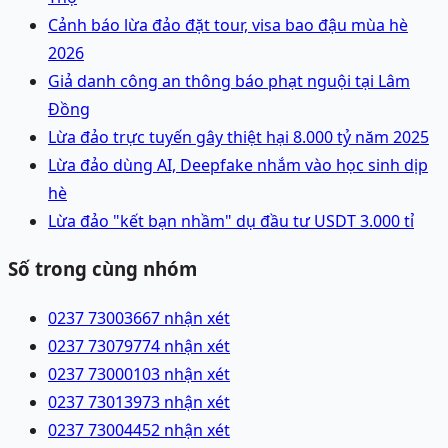
Cảnh báo lừa đảo đặt tour, visa bao đậu mùa hè
2026
Giả danh công an thông báo phạt nguội tại Lâm
Đồng
Lừa đảo trực tuyến gây thiệt hại 8.000 tỷ năm 2025
Lừa đảo dùng AI, Deepfake nhắm vào học sinh dịp
hè
Lừa đảo "kết bạn nhầm" dụ đầu tư USDT 3.000 tỉ
Số trong cùng nhóm
0237 7300366
7 nhận xét
0237 7307977
4 nhận xét
0237 7300010
3 nhận xét
0237 7301397
3 nhận xét
0237 7300445
2 nhận xét