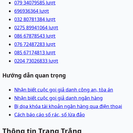
079 3407958
5
lượt
69693636
4
lượt
032 8078138
4
lượt
0275 8994106
4
lượt
086 6787854
3
lượt
076 7248728
3
lượt
085 6717481
3
lượt
0204 7302683
3
lượt
Hướng dẫn quan trọng
Nhận biết cuộc gọi giả danh công an, tòa án
Nhận biết cuộc gọi giả danh ngân hàng
Bị dọa khóa tài khoản ngân hàng qua điện thoại
Cách báo cáo số rác, số lừa đảo
Thông tin Trang Trắng