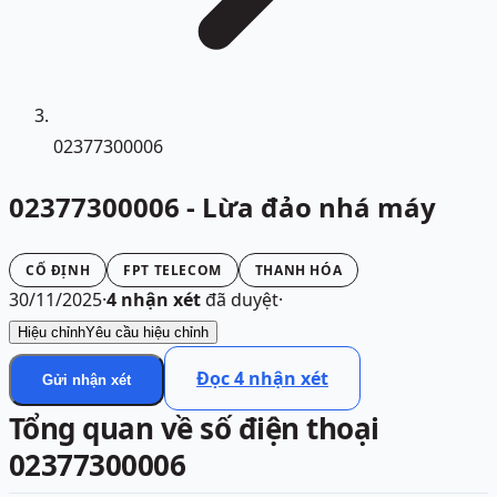
02377300006
02377300006 - Lừa đảo nhá máy
CỐ ĐỊNH
FPT TELECOM
THANH HÓA
30/11/2025
·
4
nhận xét
đã duyệt
·
Hiệu chỉnh
Yêu cầu hiệu chỉnh
Đọc
4
nhận xét
Gửi nhận xét
Tổng quan về số điện thoại
02377300006