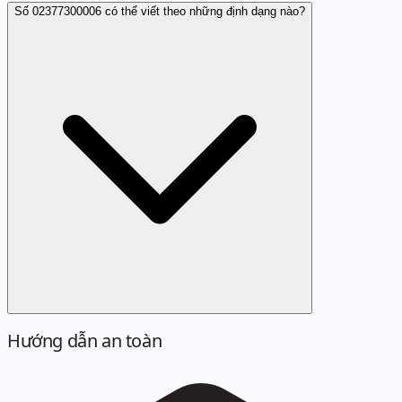
Số 02377300006 có thể viết theo những định dạng nào?
Hướng dẫn an toàn
Định dạng chuẩn là 02377300006. Các cách viết sau đây
đều được quy về cùng một số khi tra cứu: 023 77300006,
023 7730 0006, +842377300006, +84 23 77300006.