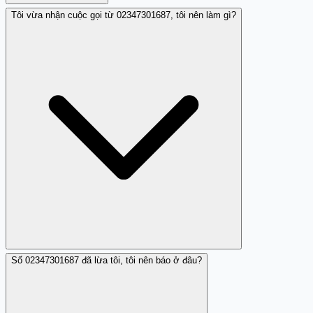
Tôi vừa nhận cuộc gọi từ 02347301687, tôi nên làm gì?
02347301687 là số cố định đăng ký tại Thừa Thiên - Huế
do FPT Telecom cung cấp dịch vụ. Một người đóng góp
cộng đồng đã báo cáo rằng số này liên quan đến hoạt
động lừa đảo, khiến 02347301687 xuất hiện trong danh
sách cảnh báo của Trang Trắng.
Số 02347301687 đã lừa tôi, tôi nên báo ở đâu?
Nếu 02347301687 gọi đến, hãy cúp máy ngay và chặn số.
Không trả lời hoặc gọi lại, vì theo báo cáo cộng đồng, số
này có liên quan đến lừa đảo. Nếu bạn muốn xác minh