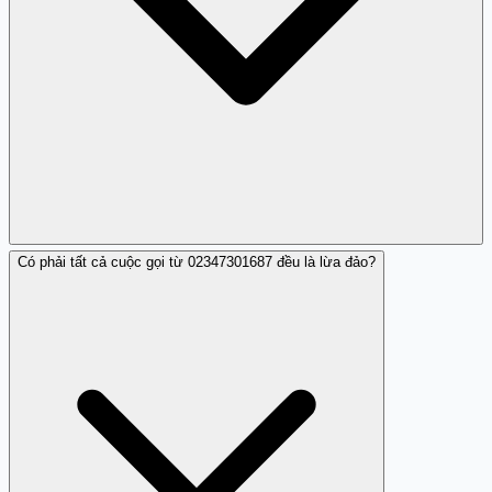
Có phải tất cả cuộc gọi từ 02347301687 đều là lừa đảo?
Trang Trắng KHÔNG xác định chắc chắn chủ sở hữu hoặc
ý đồ của bất kỳ số nào. Danh sách cảnh báo
02347301687 dựa trên nhận xét cộng đồng - ít nhất một
người đóng góp đã ghi nhận hoạt động lừa đảo từ số
này. Bạn nên coi đó là dấu hiệu rủi ro và hành động cảnh
báo khi nhận cuộc gọi từ 02347301687.