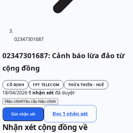
02347301687
02347301687: Cảnh báo lừa đảo từ
cộng đồng
CỐ ĐỊNH
FPT TELECOM
THỪA THIÊN - HUẾ
18/04/2026
·
1
nhận xét
đã duyệt
·
Hiệu chỉnh
Yêu cầu hiệu chỉnh
Đọc
1
nhận xét
Gửi nhận xét
Nhận xét cộng đồng về