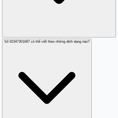
Số 02347301687 có thể viết theo những định dạng nào?
Có. Nếu bạn nhận cuộc gọi từ 02347301687 và xác nhận
nó là hợp pháp (ví dụ: từ FPT Telecom về dịch vụ của
bạn), bạn có thể đóng góp nhận xét trên Trang Trắng
(trangtrang.com) để cập nhật trạng thái. Điều này giúp
cộng đồng có cái nhìn chính xác hơn. Trang Trắng dựa
trên dữ liệu cộng đồng, nên mỗi nhận xét đều có giá trị
để xây dựng bức tranh toàn cảnh về 02347301687.