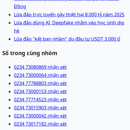
Đồng
Lừa đảo trực tuyến gây thiệt hại 8.000 tỷ năm 2025
Lừa đảo dùng AI, Deepfake nhắm vào học sinh dịp
hè
Lừa đảo "kết bạn nhầm" dụ đầu tư USDT 3.000 tỉ
Số trong cùng nhóm
0234 7308086
9 nhận xét
0234 7300006
4 nhận xét
0234 7778880
3 nhận xét
0234 7300015
3 nhận xét
0234 7771452
3 nhận xét
0234 7301590
3 nhận xét
0234 7300004
2 nhận xét
0234 7301718
2 nhận xét