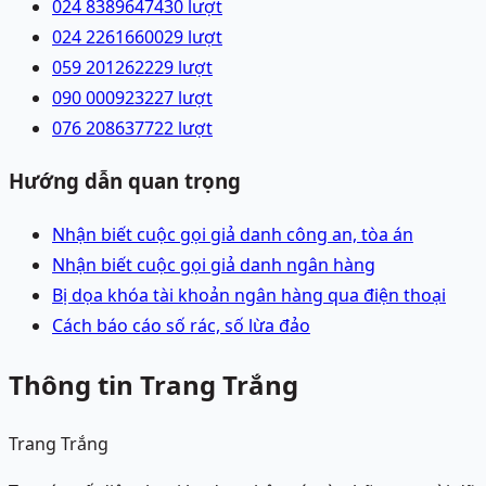
024 83896474
30
lượt
024 22616600
29
lượt
059 2012622
29
lượt
090 0009232
27
lượt
076 2086377
22
lượt
Hướng dẫn quan trọng
Nhận biết cuộc gọi giả danh công an, tòa án
Nhận biết cuộc gọi giả danh ngân hàng
Bị dọa khóa tài khoản ngân hàng qua điện thoại
Cách báo cáo số rác, số lừa đảo
Thông tin Trang Trắng
Trang Trắng