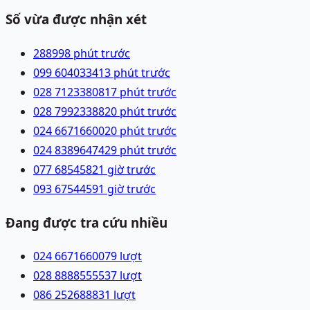
Số vừa được nhận xét
28899
8 phút trước
099 6040334
13 phút trước
028 71233808
17 phút trước
028 79923388
20 phút trước
024 66716600
20 phút trước
024 83896474
29 phút trước
077 6854582
1 giờ trước
093 6754459
1 giờ trước
Đang được tra cứu nhiều
024 66716600
79
lượt
028 88885555
37
lượt
086 2526888
31
lượt