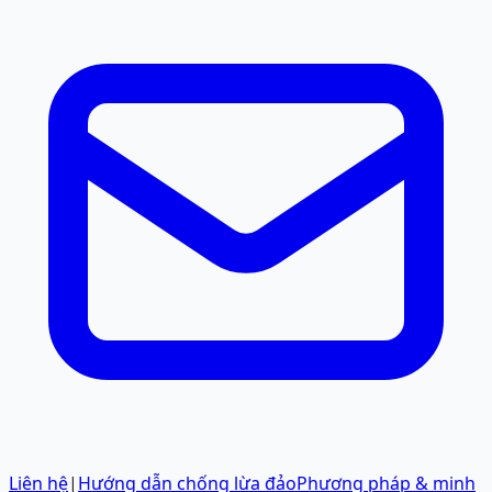
Liên hệ
|
Hướng dẫn chống lừa đảo
Phương pháp & minh