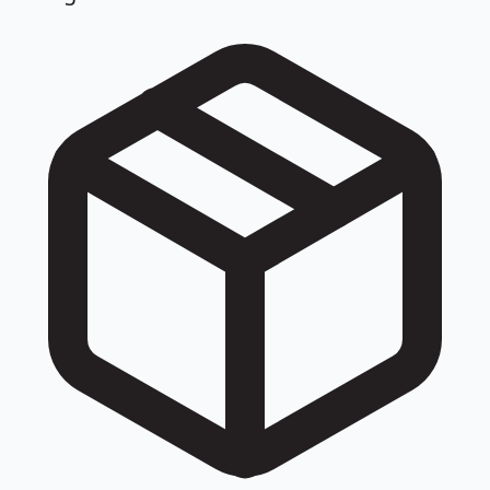
đều được quy về cùng một số khi tra cứu: 022 53556369,
022 5355 6369, +842253556369, +84 22 53556369.