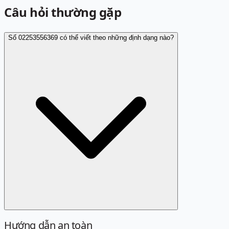
Câu hỏi thường gặp
Số 02253556369 có thể viết theo những định dạng nào?
Hướng dẫn an toàn
Định dạng chuẩn là 02253556369. Các cách viết sau đây