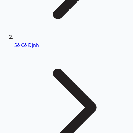
Số Cố Định