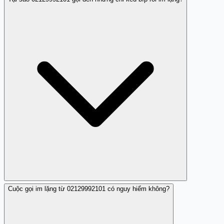
Cuộc gọi im lặng từ 02129992101 có nguy hiểm không?
Theo nhận xét cộng đồng, cuộc gọi từ 02129992101
không phát thoại mà chỉ âm thanh bíp tự động rồi im.