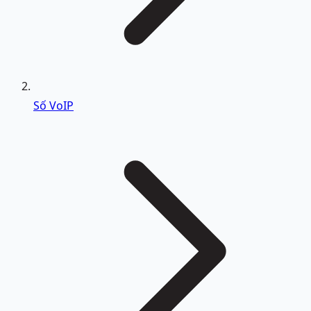
Số VoIP