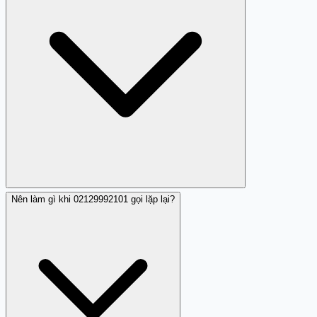
Đây thường là dấu hiệu của cuộc gọi kiểm tra tính hoạt
động của số, hoặc hệ thống tự động có sự cố. Mặc dù
không nguy hiểm trực tiếp, nhưng nếu lặp lại nhiều lần
sẽ gây phiền nhiễu.
Nên làm gì khi 02129992101 gọi lặp lại?
Một nhận xét về 02129992101 chỉ ghi nhận hành vi im
lặng, không có yêu cầu thông tin hoặc đe dọa. Tuy nhiên,
hành vi này vẫn gây phiền nhiễu. Khuyến cáo không gọi
lại số này vì có thể bị tính cước hoặc kích hoạt thêm cuộc
gọi rác.