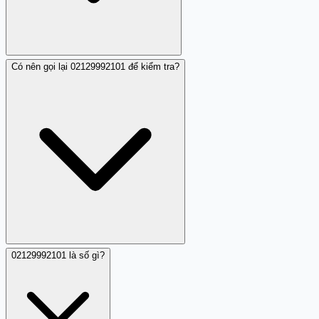
Có nên gọi lại 02129992101 để kiểm tra?
Tốt nhất là chặn 02129992101 trên thiết bị để tránh
phiền nhiễu. Nếu cuộc gọi vẫn tiếp tục, hãy báo cáo qua
tổng đài 156 hoặc đóng góp nhận xét trên Trang Trắng
để cộng đồng được cảnh báo về hiện tượng này.
02129992101 là số gì?
Không nên gọi lại 02129992101. Gọi lại có thể bị tính
cước hoặc kích hoạt thêm các cuộc gọi rác từ hệ thống.
Cách tốt nhất là chặn số và để ý nếu lặp lại.