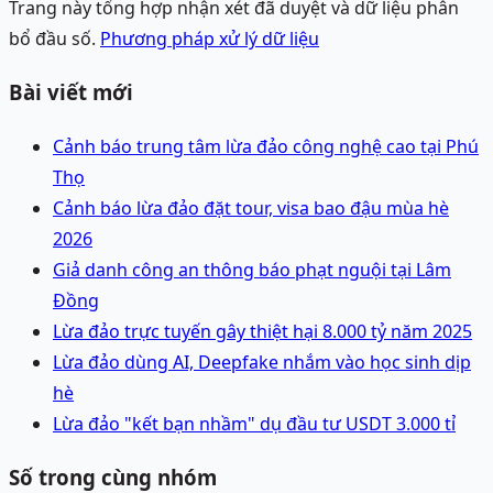
Trang này tổng hợp nhận xét đã duyệt và dữ liệu phân
bổ đầu số.
Phương pháp xử lý dữ liệu
Bài viết mới
Cảnh báo trung tâm lừa đảo công nghệ cao tại Phú
Thọ
Cảnh báo lừa đảo đặt tour, visa bao đậu mùa hè
2026
Giả danh công an thông báo phạt nguội tại Lâm
Đồng
Lừa đảo trực tuyến gây thiệt hại 8.000 tỷ năm 2025
Lừa đảo dùng AI, Deepfake nhắm vào học sinh dịp
hè
Lừa đảo "kết bạn nhầm" dụ đầu tư USDT 3.000 tỉ
Số trong cùng nhóm