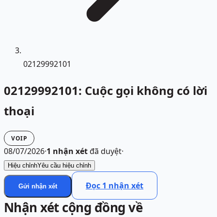
02129992101
02129992101: Cuộc gọi không có lời
thoại
VOIP
08/07/2026
·
1
nhận xét
đã duyệt
·
Hiệu chỉnh
Yêu cầu hiệu chỉnh
Đọc
1
nhận xét
Gửi nhận xét
Nhận xét cộng đồng về