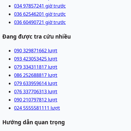
034 9785724
1 giờ trước
036 6254620
1 giờ trước
036 6049072
1 giờ trước
Đang được tra cứu nhiều
090 3298716
62
lượt
093 4230534
25
lượt
079 3343118
17
lượt
086 2526888
17
lượt
079 6339596
14
lượt
076 3377063
13
lượt
090 2107978
12
lượt
024 55555811
11
lượt
Hướng dẫn quan trọng