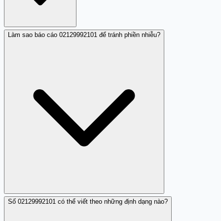
Làm sao báo cáo 02129992101 để tránh phiền nhiễu?
Hiện tại chỉ có một nhận xét ghi nhận cuộc gọi từ
02129992101 với hành vi im lặng. Không rõ chủ thể hay
mục đích của số này, nhưng mô tả gây phiền nhiễu.
Khuyến cáo chặn nếu gặp lặp lại.
Số 02129992101 có thể viết theo những định dạng nào?
Có thể báo cáo 02129992101 qua tổng đài 156 (Bộ Thông