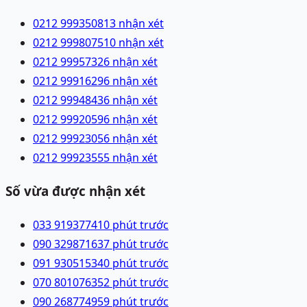
0212 9993508
13 nhận xét
0212 9998075
10 nhận xét
0212 9995732
6 nhận xét
0212 9991629
6 nhận xét
0212 9994843
6 nhận xét
0212 9992059
6 nhận xét
0212 9992305
6 nhận xét
0212 9992355
5 nhận xét
Số vừa được nhận xét
033 9193774
10 phút trước
090 3298716
37 phút trước
091 9305153
40 phút trước
070 8010763
52 phút trước
090 2687749
59 phút trước