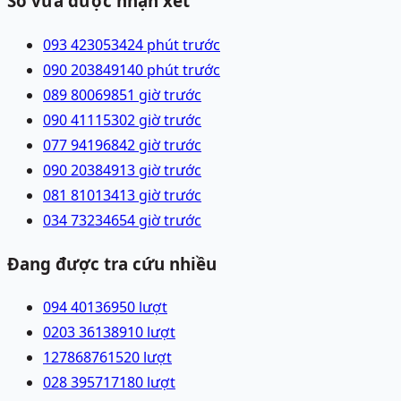
Số vừa được nhận xét
093 4230534
24 phút trước
090 2038491
40 phút trước
089 8006985
1 giờ trước
090 4111530
2 giờ trước
077 9419684
2 giờ trước
090 2038491
3 giờ trước
081 8101341
3 giờ trước
034 7323465
4 giờ trước
Đang được tra cứu nhiều
094 4013695
0
lượt
0203 3613891
0
lượt
12786876152
0
lượt
028 39571718
0
lượt