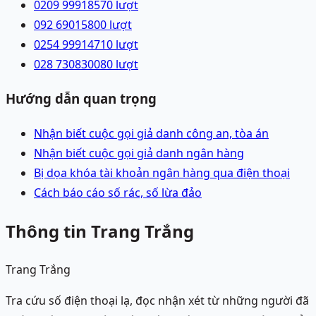
0209 9991857
0
lượt
092 6901580
0
lượt
0254 9991471
0
lượt
028 73083008
0
lượt
Hướng dẫn quan trọng
Nhận biết cuộc gọi giả danh công an, tòa án
Nhận biết cuộc gọi giả danh ngân hàng
Bị dọa khóa tài khoản ngân hàng qua điện thoại
Cách báo cáo số rác, số lừa đảo
Thông tin Trang Trắng
Trang Trắng
Tra cứu số điện thoại lạ, đọc nhận xét từ những người đã