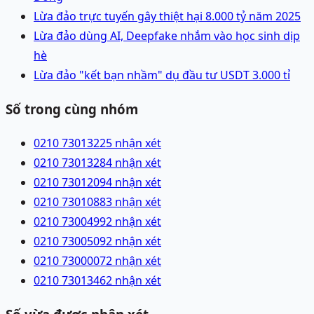
Lừa đảo trực tuyến gây thiệt hại 8.000 tỷ năm 2025
Lừa đảo dùng AI, Deepfake nhắm vào học sinh dịp
hè
Lừa đảo "kết bạn nhầm" dụ đầu tư USDT 3.000 tỉ
Số trong cùng nhóm
0210 7301322
5 nhận xét
0210 7301328
4 nhận xét
0210 7301209
4 nhận xét
0210 7301088
3 nhận xét
0210 7300499
2 nhận xét
0210 7300509
2 nhận xét
0210 7300007
2 nhận xét
0210 7301346
2 nhận xét