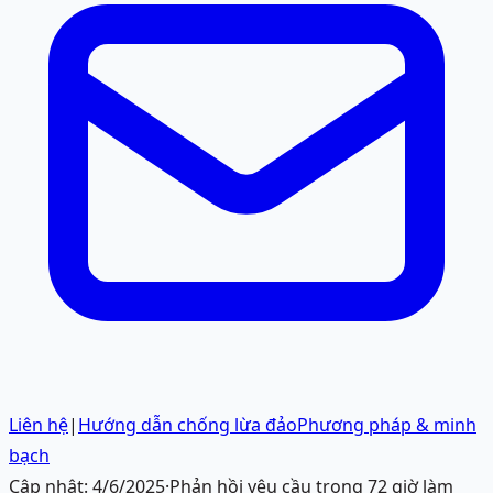
Liên hệ
|
Hướng dẫn chống lừa đảo
Phương pháp & minh
bạch
Cập nhật:
4/6/2025
·
Phản hồi yêu cầu trong 72 giờ làm