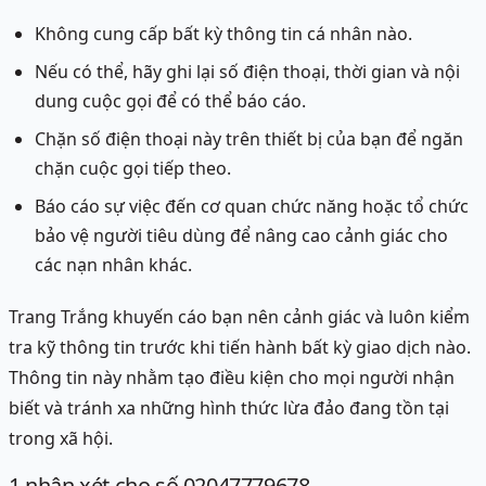
Không cung cấp bất kỳ thông tin cá nhân nào.
Nếu có thể, hãy ghi lại số điện thoại, thời gian và nội
dung cuộc gọi để có thể báo cáo.
Chặn số điện thoại này trên thiết bị của bạn để ngăn
chặn cuộc gọi tiếp theo.
Báo cáo sự việc đến cơ quan chức năng hoặc tổ chức
bảo vệ người tiêu dùng để nâng cao cảnh giác cho
các nạn nhân khác.
Trang Trắng khuyến cáo bạn nên cảnh giác và luôn kiểm
tra kỹ thông tin trước khi tiến hành bất kỳ giao dịch nào.
Thông tin này nhằm tạo điều kiện cho mọi người nhận
biết và tránh xa những hình thức lừa đảo đang tồn tại
trong xã hội.
1
nhận xét
cho số 02047779678