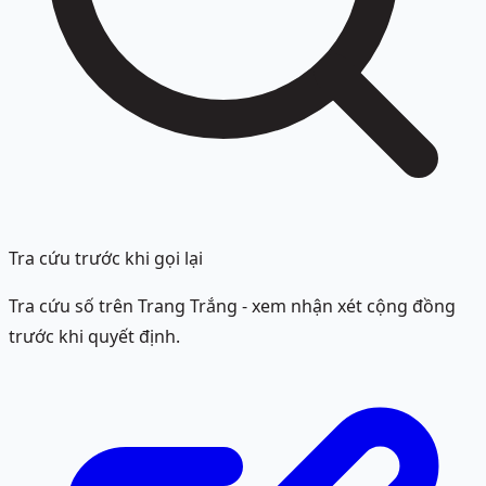
Tra cứu trước khi gọi lại
Tra cứu số trên Trang Trắng - xem nhận xét cộng đồng
trước khi quyết định.