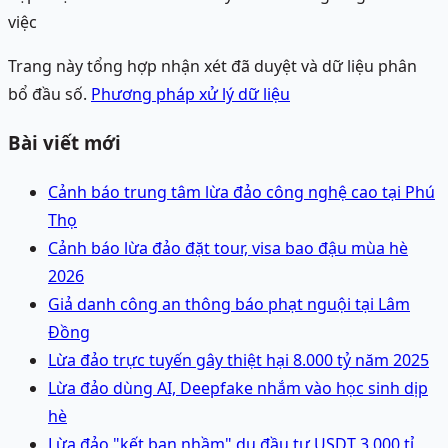
việc
Trang này tổng hợp nhận xét đã duyệt và dữ liệu phân
bổ đầu số.
Phương pháp xử lý dữ liệu
Bài viết mới
Cảnh báo trung tâm lừa đảo công nghệ cao tại Phú
Thọ
Cảnh báo lừa đảo đặt tour, visa bao đậu mùa hè
2026
Giả danh công an thông báo phạt nguội tại Lâm
Đồng
Lừa đảo trực tuyến gây thiệt hại 8.000 tỷ năm 2025
Lừa đảo dùng AI, Deepfake nhắm vào học sinh dịp
hè
Lừa đảo "kết bạn nhầm" dụ đầu tư USDT 3.000 tỉ