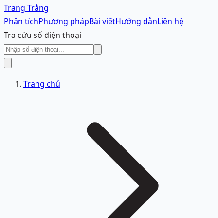
Trang Trắng
Phân tích
Phương pháp
Bài viết
Hướng dẫn
Liên hệ
Tra cứu số điện thoại
Trang chủ