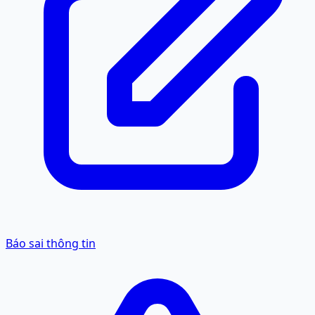
Báo sai thông tin