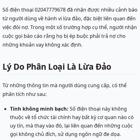
Số điện thoại 02047779678 đã nhận được nhiều cảnh báo
từ người dùng về hành vi lừa đảo, đặc biệt liên quan đến
việc đòi nợ. Trong một số trường hợp cụ thể, người nhận
cuộc gọi báo cáo rằng họ bị ép buộc phải trả nợ cho
những khoản vay không xác định.
Lý Do Phân Loại Là Lừa Đảo
Từ những thông tin mà người dùng cung cấp, có thể
phân tích như sau:
Tính không minh bạch:
Số điện thoại này không
thuộc về tổ chức tài chính hay bất kỳ cơ quan nào có
uy tín, mà thay vào đó, lại liên quan đến những cuộc
gọi không chủ đích, sử dụng ngôn ngữ đe dọa.