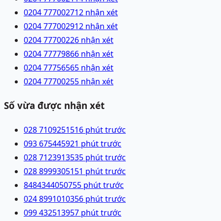
0204 7770027
12 nhận xét
0204 7770029
12 nhận xét
0204 7770022
6 nhận xét
0204 7777986
6 nhận xét
0204 7775656
5 nhận xét
0204 7770025
5 nhận xét
Số vừa được nhận xét
028 71092515
16 phút trước
093 6754459
21 phút trước
028 71239135
35 phút trước
028 89993051
51 phút trước
84843440507
55 phút trước
024 89910103
56 phút trước
099 4325139
57 phút trước