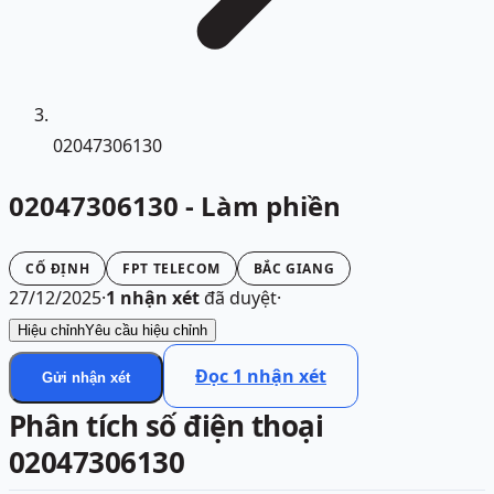
02047306130
02047306130 - Làm phiền
CỐ ĐỊNH
FPT TELECOM
BẮC GIANG
27/12/2025
·
1
nhận xét
đã duyệt
·
Hiệu chỉnh
Yêu cầu hiệu chỉnh
Đọc
1
nhận xét
Gửi nhận xét
Phân tích số điện thoại
02047306130