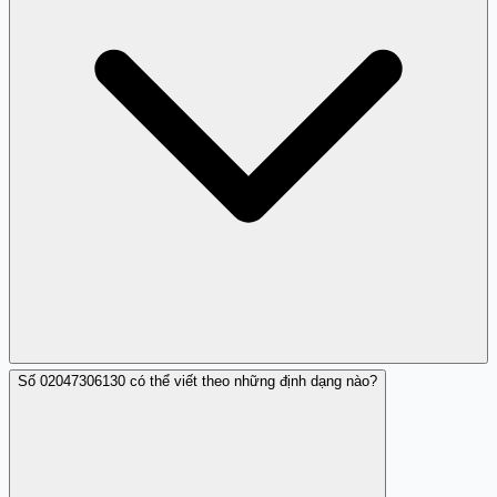
Số 02047306130 có thể viết theo những định dạng nào?
Trang Trắng đã tổng hợp đánh giá người dùng và phân
loại số 02047306130 thuộc nhóm làm phiền để người
dùng tham khảo và phòng tránh.