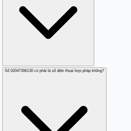
Số 02047306130 có phải là số điện thoại hợp pháp không?
Bạn có thể sử dụng tính năng chặn cuộc gọi trên điện
thoại hoặc liên hệ với nhà mạng để được hỗ trợ chặn số
02047306130.