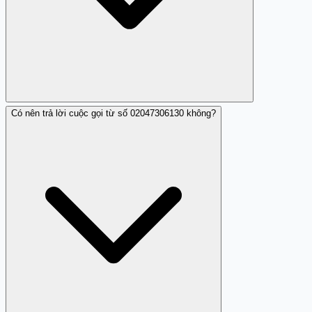
Có nên trả lời cuộc gọi từ số 02047306130 không?
Số này không được xác nhận là số điện thoại hợp pháp
hay của doanh nghiệp uy tín, và được báo cáo là gây làm
phiền.