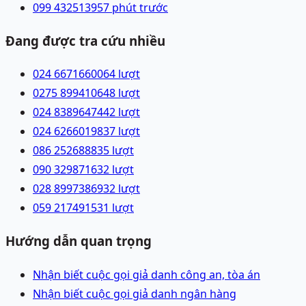
099 4325139
57 phút trước
Đang được tra cứu nhiều
024 66716600
64
lượt
0275 8994106
48
lượt
024 83896474
42
lượt
024 62660198
37
lượt
086 2526888
35
lượt
090 3298716
32
lượt
028 89973869
32
lượt
059 2174915
31
lượt
Hướng dẫn quan trọng
Nhận biết cuộc gọi giả danh công an, tòa án
Nhận biết cuộc gọi giả danh ngân hàng