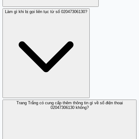
Làm gì khi bị gọi liên tục từ số 02047306130?
Không nên trả lời nếu bạn không biết rõ người gọi.
Tránh cung cấp thông tin cá nhân để bảo vệ quyền lợi
của bản thân.
Trang Trắng có cung cấp thêm thông tin gì về số điện thoại
Bạn nên chặn số này và nếu tình trạng kéo dài có thể
02047306130 không?
báo cáo lên cơ quan chức năng hoặc nhà mạng.