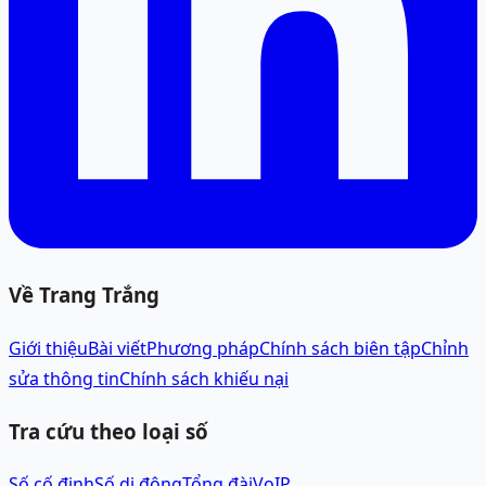
Về Trang Trắng
Giới thiệu
Bài viết
Phương pháp
Chính sách biên tập
Chỉnh
sửa thông tin
Chính sách khiếu nại
Tra cứu theo loại số
Số cố định
Số di động
Tổng đài
VoIP