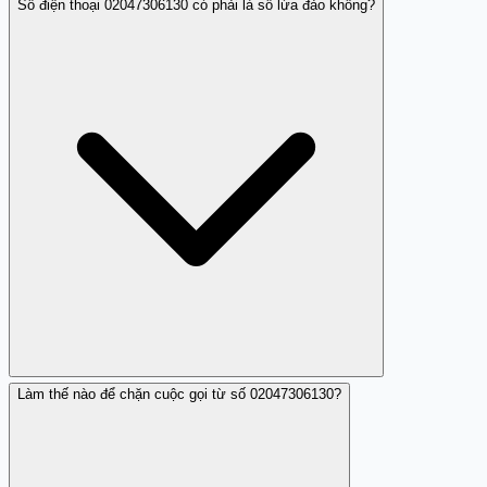
Số điện thoại 02047306130 có phải là số lừa đảo không?
Làm thế nào để chặn cuộc gọi từ số 02047306130?
Theo đánh giá từ Trang Trắng, số 02047306130 làm
phiền nhưng không có dấu hiệu lừa đảo rõ ràng. Tuy
nhiên, bạn nên cẩn trọng khi tiếp nhận cuộc gọi.