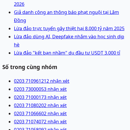
2026
Giả danh công an thông báo phạt nguội tại Lâm
Đồng
Lừa đảo trực tuyến gây thiệt hại 8.000 tỷ năm 2025
Lừa đảo dùng AI, Deepfake nhắm vào học sinh dịp
hè
Lừa đảo "kết bạn nhầm" dụ đầu tư USDT 3.000 tỉ
Số trong cùng nhóm
0203 7109612
12 nhận xét
0203 7300005
3 nhận xét
0203 7100017
3 nhận xét
0203 7108020
2 nhận xét
0203 7106660
2 nhận xét
0203 7107407
2 nhận xét
0203 7105809
2 nhận xét