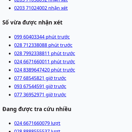
0203 7102400
2 nhận xét
Số vừa được nhận xét
099 6040334
4 phút trước
028 71233808
8 phút trước
028 79923388
11 phút trước
024 66716600
11 phút trước
024 83896474
20 phút trước
077 6854582
1 giờ trước
093 6754459
1 giờ trước
077 3695297
1 giờ trước
Đang được tra cứu nhiều
024 66716600
79
lượt
028 88885555
37
lượt