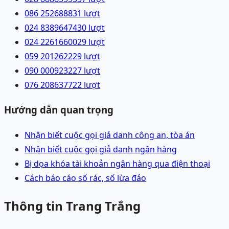
086 2526888
31
lượt
024 83896474
30
lượt
024 22616600
29
lượt
059 2012622
29
lượt
090 0009232
27
lượt
076 2086377
22
lượt
Hướng dẫn quan trọng
Nhận biết cuộc gọi giả danh công an, tòa án
Nhận biết cuộc gọi giả danh ngân hàng
Bị dọa khóa tài khoản ngân hàng qua điện thoại
Cách báo cáo số rác, số lừa đảo
Thông tin Trang Trắng