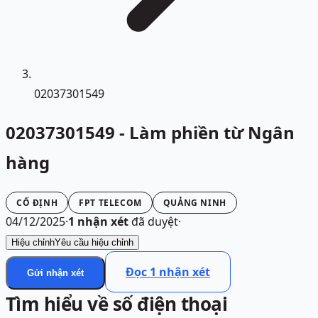
02037301549
02037301549 - Làm phiền từ Ngân
hàng
CỐ ĐỊNH
FPT TELECOM
QUẢNG NINH
04/12/2025
·
1
nhận xét
đã duyệt
·
Hiệu chỉnh
Yêu cầu hiệu chỉnh
Đọc
1
nhận xét
Gửi nhận xét
Tìm hiểu về số điện thoại