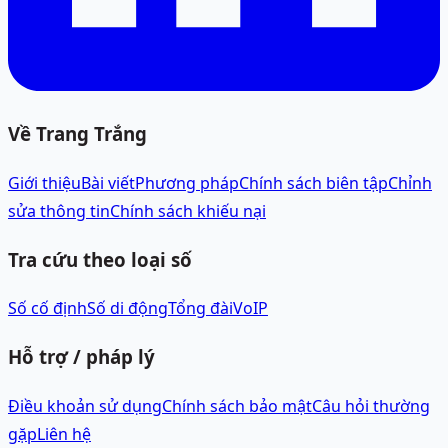
Về Trang Trắng
Giới thiệu
Bài viết
Phương pháp
Chính sách biên tập
Chỉnh
sửa thông tin
Chính sách khiếu nại
Tra cứu theo loại số
Số cố định
Số di động
Tổng đài
VoIP
Hỗ trợ / pháp lý
Điều khoản sử dụng
Chính sách bảo mật
Câu hỏi thường
gặp
Liên hệ