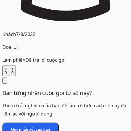
Khách
7/8/2022
Doạ. .. !
Làm phiền
Đã trả lời cuộc gọi
0
0
Bạn từng nhận cuộc gọi từ số này?
Thêm trải nghiệm của bạn để làm rõ hơn cách số này đã
liên lạc với người dùng
Gửi nhận xét của bạn