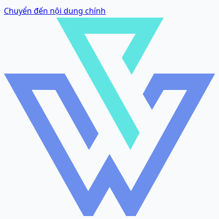
Chuyển đến nội dung chính