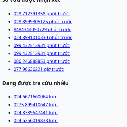
028 71239135
8 phút trước
028 89993051
25 phút trước
84843440507
29 phút trước
024 89910103
30 phút trước
099 4325139
31 phút trước
099 4325139
31 phút trước
086 2468888
53 phút trước
077 9663622
1 giờ trước
Đang được tra cứu nhiều
024 66716600
64
lượt
0275 8994106
47
lượt
024 83896474
41
lượt
024 62660198
33
lượt