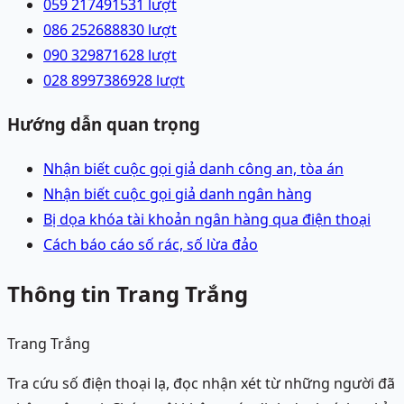
059 2174915
31
lượt
086 2526888
30
lượt
090 3298716
28
lượt
028 89973869
28
lượt
Hướng dẫn quan trọng
Nhận biết cuộc gọi giả danh công an, tòa án
Nhận biết cuộc gọi giả danh ngân hàng
Bị dọa khóa tài khoản ngân hàng qua điện thoại
Cách báo cáo số rác, số lừa đảo
Thông tin Trang Trắng
Trang Trắng
Tra cứu số điện thoại lạ, đọc nhận xét từ những người đã