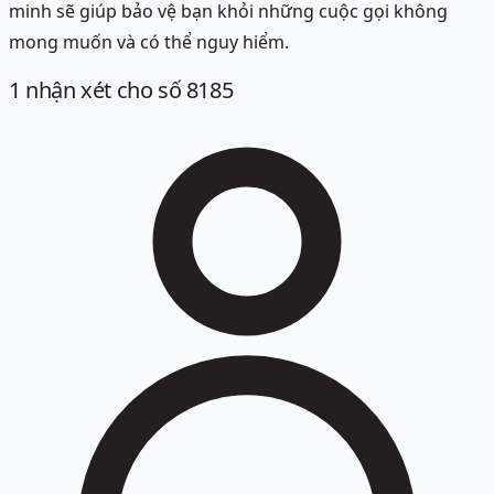
minh sẽ giúp bảo vệ bạn khỏi những cuộc gọi không
mong muốn và có thể nguy hiểm.
1
nhận xét
cho số 8185