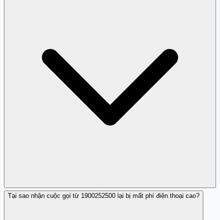
Tại sao nhận cuộc gọi từ 1900252500 lại bị mất phí điện thoại cao?
Có đáng lo. Một người đóng góp đã báo cáo 1900252500
giả mạo ngân hàng, yêu cầu chuyển khoản trước rồi mới