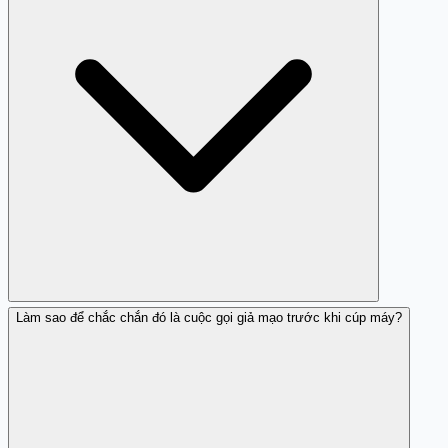
để vay vốn - đây là cách tạo áp lực để nạn nhân không
kịp suy nghĩ. Những lời gọi khẩn cấp như 'phải làm ngay
hôm nay' hoặc 'tài khoản sắp bị khóa' là những dấu hiệu
điển hình của lừa đảo.
Làm sao để chắc chắn đó là cuộc gọi giả mạo trước khi cúp máy?
Cúp máy ngay và đừng chuyển tiền nữa nếu chưa kịp.
Liên hệ ngân hàng mà 1900252500 xưng danh qua tổng
đài chính thức để báo cáo. Nếu đã chuyển tiền, hãy liên
hệ công an địa phương (113) hoặc ngân hàng nhận tiền
để yêu cầu dừng giao dịch. Báo cáo 1900252500 qua