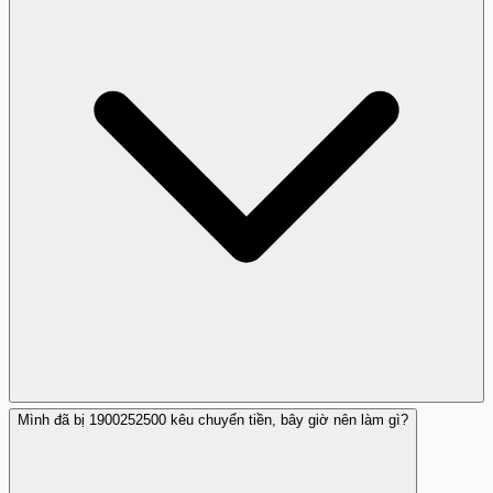
được kích hoạt trong cuộc gọi. Điều quan trọng là không
tương tác lâu với số này và chặn nó ngay.
Mình đã bị 1900252500 kêu chuyển tiền, bây giờ nên làm gì?
Tạo áp lực khẩn cấp là chiến thuật lừa đảo phổ biến. Một
báo cáo về 1900252500 mô tả yêu cầu chuyển tiền ngay