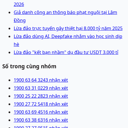
2026
Giả danh công an thông báo phạt nguội tại Lâm
Đồng
Lừa đảo trực tuyến gây thiệt hại 8.000 tỷ năm 2025
Lừa đảo dùng AI, Deepfake nhắm vào học sinh dịp
hè
Lừa đảo "kết bạn nhầm" dụ đầu tư USDT 3.000 tỉ
Số trong cùng nhóm
1900 63 64 32
43 nhận xét
1900 63 31 02
29 nhận xét
1900 25 22 28
23 nhận xét
1900 27 72 54
18 nhận xét
1900 63 69 45
16 nhận xét
1900 63 38 63
16 nhận xét