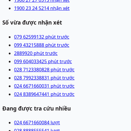
1900 27 27 05
15 nhận xét
1900 23 24 52
14 nhận xét
Số vừa được nhận xét
079 6259913
2 phút trước
099 4321588
8 phút trước
28899
20 phút trước
099 6040334
25 phút trước
028 71233808
28 phút trước
028 79923388
31 phút trước
024 66716600
31 phút trước
024 83896474
41 phút trước
Đang được tra cứu nhiều
024 66716600
84
lượt
028 88885555
41
lượt