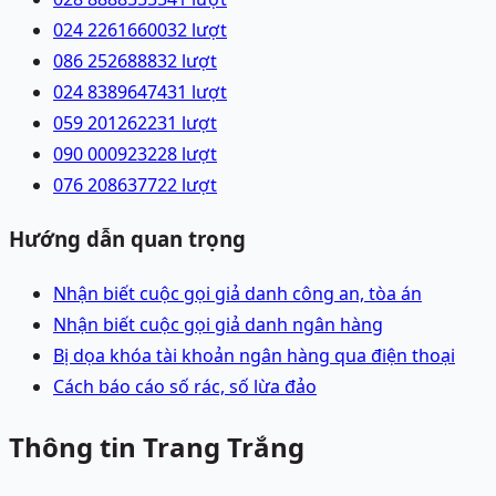
024 22616600
32
lượt
086 2526888
32
lượt
024 83896474
31
lượt
059 2012622
31
lượt
090 0009232
28
lượt
076 2086377
22
lượt
Hướng dẫn quan trọng
Nhận biết cuộc gọi giả danh công an, tòa án
Nhận biết cuộc gọi giả danh ngân hàng
Bị dọa khóa tài khoản ngân hàng qua điện thoại
Cách báo cáo số rác, số lừa đảo
Thông tin Trang Trắng