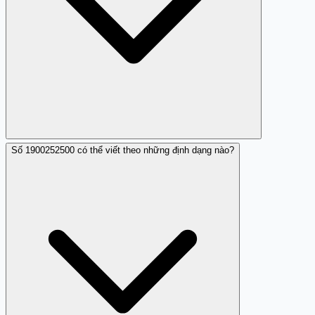
Số 1900252500 có thể viết theo những định dạng nào?
1900252500 là tổng đài 1900 của Indochina Telecom. Để
báo cáo, bạn có thể liên hệ tổng đài 156 (Bộ Thông tin và
Truyền thông) để yêu cầu điều tra và khóa số này nếu có
dấu hiệu lừa đảo. Ngoài ra, báo cáo trên Trang Trắng
(trangtrang.com) để giúp cộng đồng cảnh báo.