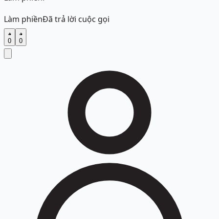
Làm phiền
Đã trả lời cuộc gọi
0
0