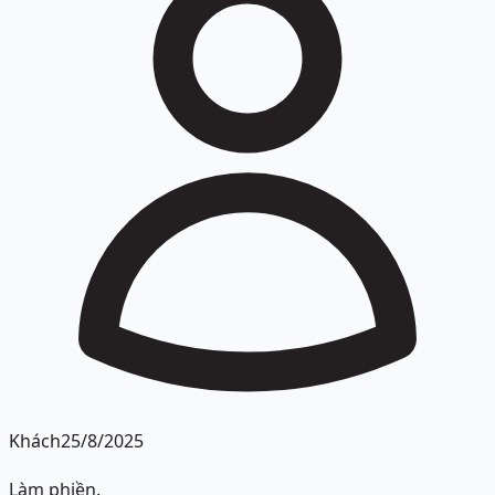
Khách
25/8/2025
Làm phiền.