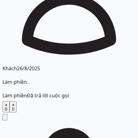
Khách
26/8/2025
Làm phiền.
Làm phiền
Đã trả lời cuộc gọi
0
0