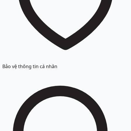
Bảo vệ thông tin cá nhân