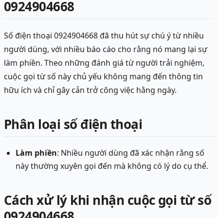
0924904668
Số điện thoại 0924904668 đã thu hút sự chú ý từ nhiều
người dùng, với nhiều báo cáo cho rằng nó mang lại sự
làm phiền. Theo những đánh giá từ người trải nghiệm,
cuộc gọi từ số này chủ yếu không mang đến thông tin
hữu ích và chỉ gây cản trở công việc hằng ngày.
Phân loại số điện thoại
Làm phiền
: Nhiều người dùng đã xác nhận rằng số
này thường xuyên gọi đến mà không có lý do cụ thể.
Cách xử lý khi nhận cuộc gọi từ số
0924904668