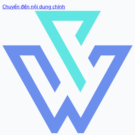
Chuyển đến nội dung chính