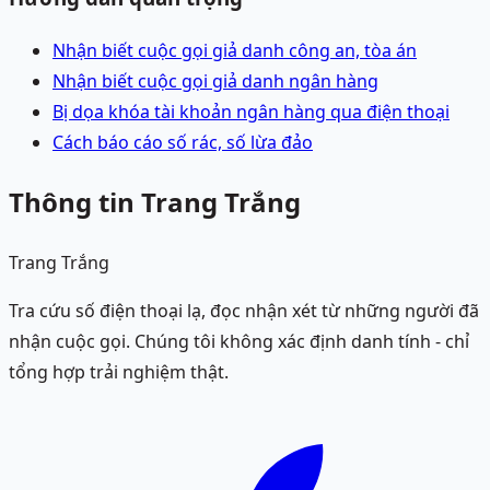
Nhận biết cuộc gọi giả danh công an, tòa án
Nhận biết cuộc gọi giả danh ngân hàng
Bị dọa khóa tài khoản ngân hàng qua điện thoại
Cách báo cáo số rác, số lừa đảo
Thông tin Trang Trắng
Trang Trắng
Tra cứu số điện thoại lạ, đọc nhận xét từ những người đã
nhận cuộc gọi. Chúng tôi không xác định danh tính - chỉ
tổng hợp trải nghiệm thật.