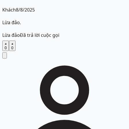
Khách
8/8/2025
Lừa đảo.
Lừa đảo
Đã trả lời cuộc gọi
0
0