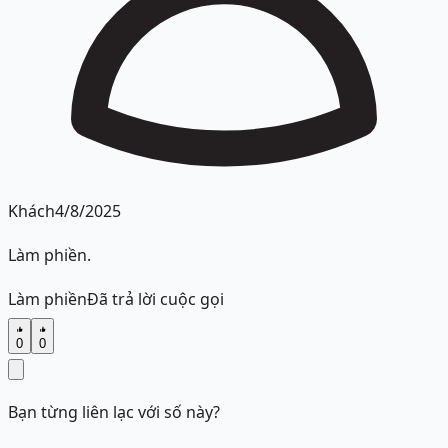
Khách
4/8/2025
Làm phiền.
Làm phiền
Đã trả lời cuộc gọi
0
0
Bạn từng liên lạc với số này?