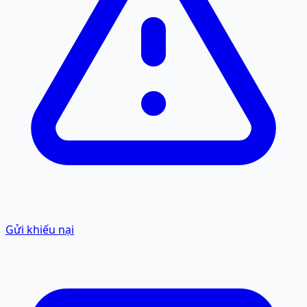
Gửi khiếu nại