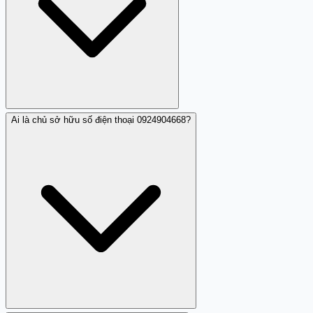
Ai là chủ sở hữu số điện thoại 0924904668?
Không phải là scam, nhưng nó gây làm phiền cho người
dùng.