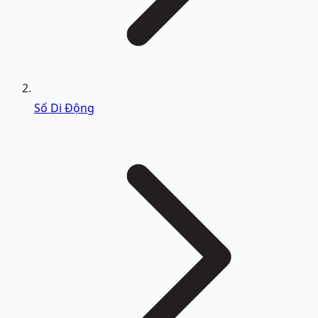
Số Di Động