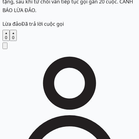
tặng, sau khi từ chối vẫn tiếp tục gọi gần 20 cuộc. CẢNH
BÁO LỪA ĐẢO.
Lừa đảo
Đã trả lời cuộc gọi
0
0