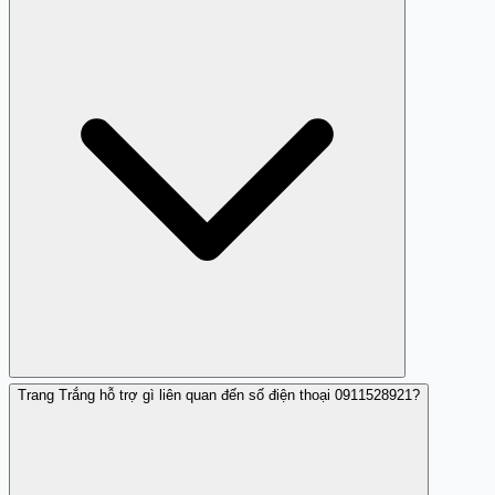
Có, để góp phần ngăn chặn các hành vi lừa đảo, bạn nên
báo cáo cho cơ quan chức năng.
Trang Trắng hỗ trợ gì liên quan đến số điện thoại 0911528921?
Theo báo cáo hiện tại, số này không đáng tin cậy vì có
dấu hiệu lừa đảo.