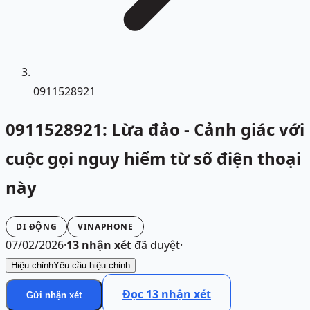
0911528921
0911528921: Lừa đảo - Cảnh giác với
cuộc gọi nguy hiểm từ số điện thoại
này
DI ĐỘNG
VINAPHONE
07/02/2026
·
13
nhận xét
đã duyệt
·
Hiệu chỉnh
Yêu cầu hiệu chỉnh
Đọc
13
nhận xét
Gửi nhận xét