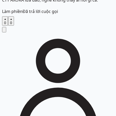
CTY AXORA lừa đảo, nghe không thấy ai nói gì cả.
Làm phiền
Đã trả lời cuộc gọi
0
0