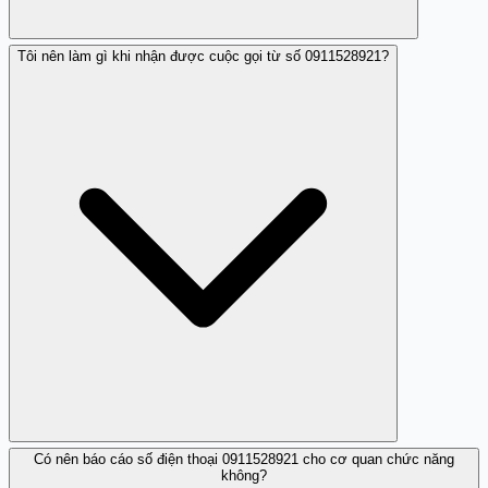
Tôi nên làm gì khi nhận được cuộc gọi từ số 0911528921?
Cuộc gọi thường yêu cầu cung cấp thông tin cá nhân, tài
chính hoặc yêu cầu thực hiện hành động gấp mà không
rõ lý do.
Có nên báo cáo số điện thoại 0911528921 cho cơ quan chức năng
Không cung cấp thông tin cá nhân, không làm theo yêu
không?