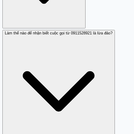
Làm thế nào để nhận biết cuộc gọi từ 0911528921 là lừa đảo?
Có, theo phản ánh ngày 9/11/2025, số điện thoại này
được xác định là có hành vi lừa đảo.