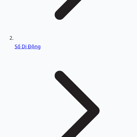
Số Di Động