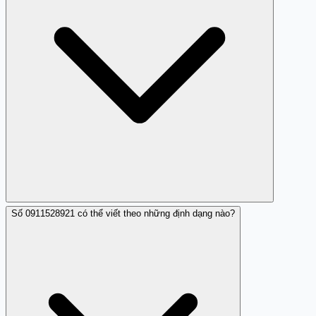
Số 0911528921 có thể viết theo những định dạng nào?
Trang Trắng cung cấp thông tin và cảnh báo về số điện
thoại lừa đảo này để người dùng không bị mất an toàn.