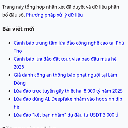
Trang này tổng hợp nhận xét đã duyệt và dữ liệu phân
bổ đầu số.
Phương pháp xử lý dữ liệu
Bài viết mới
Cảnh báo trung tâm lừa đảo công nghệ cao tại Phú
Thọ
Cảnh báo lừa đảo đặt tour, visa bao đậu mùa hè
2026
Giả danh công an thông báo phạt nguội tại Lâm
Đồng
Lừa đảo trực tuyến gây thiệt hại 8.000 tỷ năm 2025
Lừa đảo dùng AI, Deepfake nhắm vào học sinh dịp
hè
Lừa đảo "kết bạn nhầm" dụ đầu tư USDT 3.000 tỉ