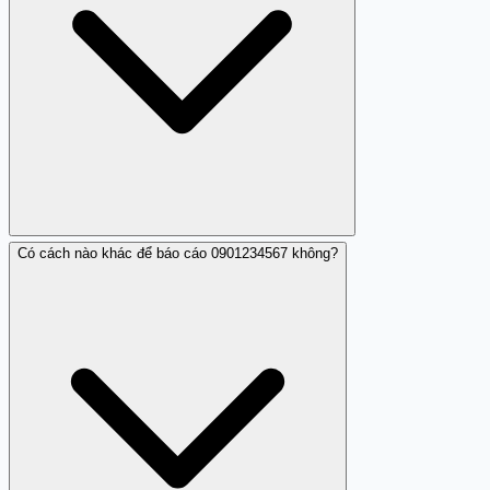
tái lặp, hãy chặn nó trong điện thoại và báo tổng đài 156.
Có cách nào khác để báo cáo 0901234567 không?
Nếu 0901234567 gọi tới và bạn nghi ngờ đó là cuộc gọi
lừa đảo hoặc làm phiền, hãy cúp máy ngay, chặn số
trong điện thoại, và báo qua tổng đài 156. Bạn cũng có
thể đóng góp nhận xét trên Trang Trắng để chia sẻ kinh
nghiệm với cộng đồng.