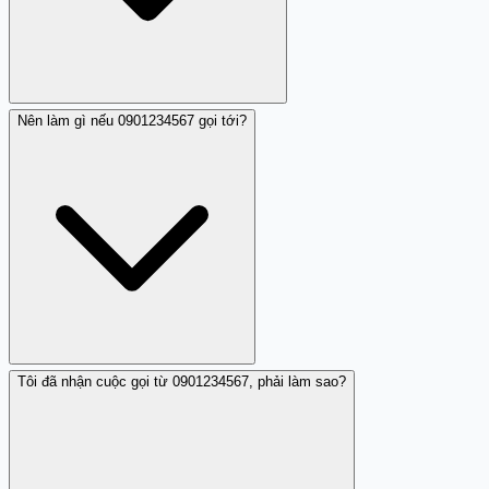
Nên làm gì nếu 0901234567 gọi tới?
Nhận xét hiện có về 0901234567 cho biết số này gọi với
mục đích làm phiền và có dấu hiệu liên quan đến lừa
đảo. Tuy nhiên, chi tiết cụ thể về nội dung hội thoại, yêu
cầu, hoặc lời nói chưa được người đóng góp mô tả chi
tiết. Nếu bạn nhận được cuộc gọi từ 0901234567, hãy
cảnh báo và báo cáo.
Tôi đã nhận cuộc gọi từ 0901234567, phải làm sao?
Khi nhận cuộc gọi từ 0901234567, tốt nhất là không trả
lời hoặc để chuyển vào hộp thư thoại. Tránh cung cấp
thông tin cá nhân, mã OTP, hay số tài khoản. Nếu số này