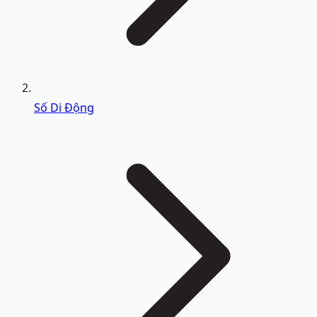
Số Di Động