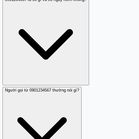
Người gọi từ 0901234567 thường nói gì?
0901234567 là số di động MobiFone. Một người đóng
góp cộng đồng đã ghi nhận cuộc gọi từ số này gọi làm
phiền với dấu hiệu rủi ro lừa đảo. Mặc dù chỉ có một
nhận xét, nhưng điều này đủ để đưa 0901234567 vào
danh sách cảnh báo đáng ngờ trên Trang Trắng.