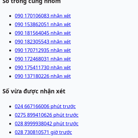
Số trong cùng nhóm
090 1701060
83 nhận xét
090 1538620
51 nhận xét
090 1815640
45 nhận xét
090 1823055
43 nhận xét
090 1707129
35 nhận xét
090 1724680
31 nhận xét
090 1754117
30 nhận xét
090 1371802
26 nhận xét
Số vừa được nhận xét
024 66716600
6 phút trước
0275 8994106
26 phút trước
028 89999380
42 phút trước
028 73081057
1 giờ trước