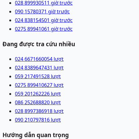
028 89993051
1 giờ trước
090 1578037
1 giờ trước
024 83815450
1 giờ trước
0275 8994106
1 giờ trước
Đang được tra cứu nhiều
024 66716600
54
lượt
024 83896474
31
lượt
059 2174915
28
lượt
0275 8994106
27
lượt
059 2012622
26
lượt
086 2526888
20
lượt
028 89973869
18
lượt
090 2107978
16
lượt
Hướng dẫn quan trọng