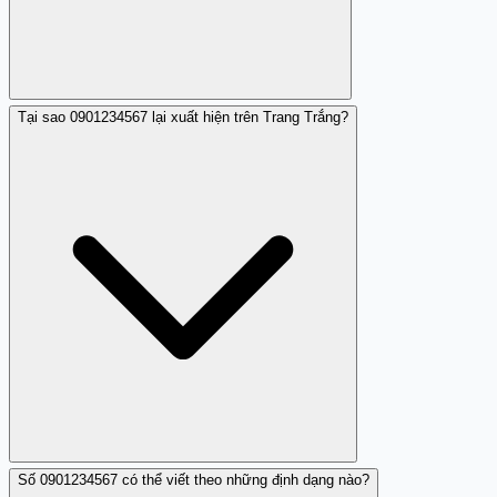
Tại sao 0901234567 lại xuất hiện trên Trang Trắng?
Có. Ngoài tổng đài 156, bạn có thể: (1) Liên hệ cục An
toàn thông tin tại ais.gov.vn nếu nhận liên kết lừa đảo;
(2) Báo Công an địa phương hoặc 113 nếu có dấu hiệu
hình sự; (3) Ghi nhận trên Trang Trắng (trangtrang.com)
để giúp cộng đồng. Mỗi báo cáo đều hữu ích.
Số 0901234567 có thể viết theo những định dạng nào?
0901234567 xuất hiện trên Trang Trắng vì đã nhận nhận