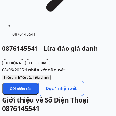
0876145541
0876145541 - Lừa đảo giả danh
DI ĐỘNG
ITELECOM
08/06/2025
·
1
nhận xét
đã duyệt
·
Hiệu chỉnh
Yêu cầu hiệu chỉnh
Đọc
1
nhận xét
Gửi nhận xét
Giới thiệu về Số Điện Thoại
0876145541