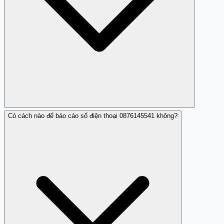
Có cách nào để báo cáo số điện thoại 0876145541 không?
Bạn nên ngắt cuộc gọi và không cung cấp thông tin cá
nhân.