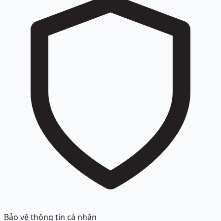
Bảo vệ thông tin cá nhân