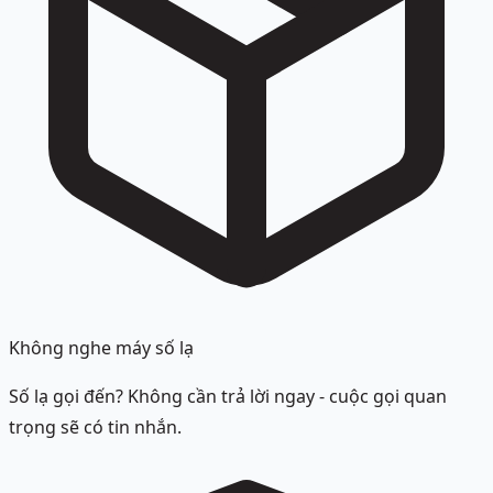
Không nghe máy số lạ
Số lạ gọi đến? Không cần trả lời ngay - cuộc gọi quan
trọng sẽ có tin nhắn.