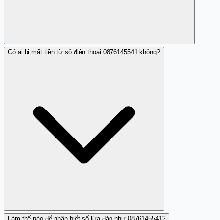
Có ai bị mất tiền từ số điện thoại 0876145541 không?
Vì nhiều người đã có trải nghiệm tiêu cực và báo cáo về
cách thức lừa đảo của số này.
Làm thế nào để nhận biết số lừa đảo như 0876145541?