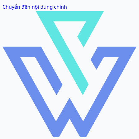
Chuyển đến nội dung chính