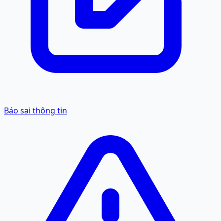
Báo sai thông tin