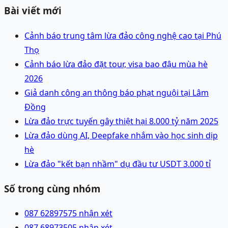
Bài viết mới
Cảnh báo trung tâm lừa đảo công nghệ cao tại Phú
Thọ
Cảnh báo lừa đảo đặt tour, visa bao đậu mùa hè
2026
Giả danh công an thông báo phạt nguội tại Lâm
Đồng
Lừa đảo trực tuyến gây thiệt hại 8.000 tỷ năm 2025
Lừa đảo dùng AI, Deepfake nhắm vào học sinh dịp
hè
Lừa đảo "kết bạn nhầm" dụ đầu tư USDT 3.000 tỉ
Số trong cùng nhóm
087 6289757
5 nhận xét
087 6897350
5 nhận xét