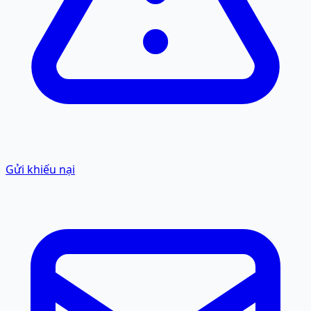
Gửi khiếu nại