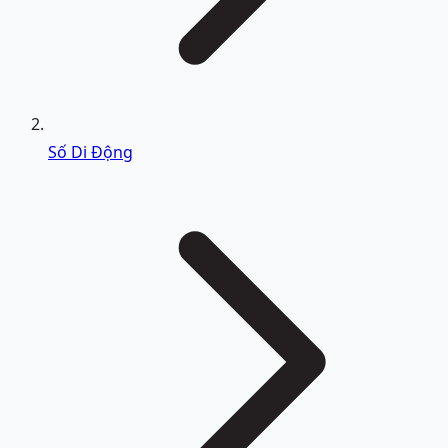
Số Di Động