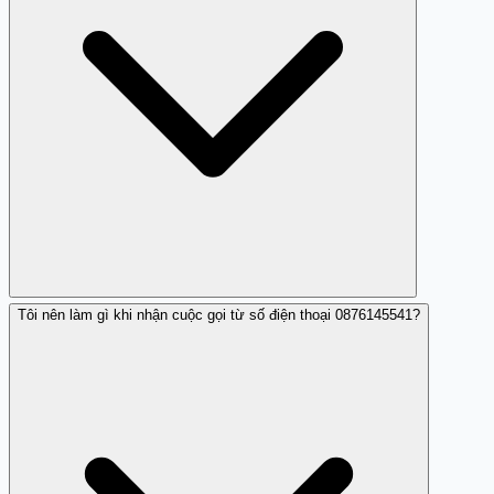
Tôi nên làm gì khi nhận cuộc gọi từ số điện thoại 0876145541?
Số điện thoại này thường thực hiện các cuộc gọi yêu cầu
thông tin cá nhân.