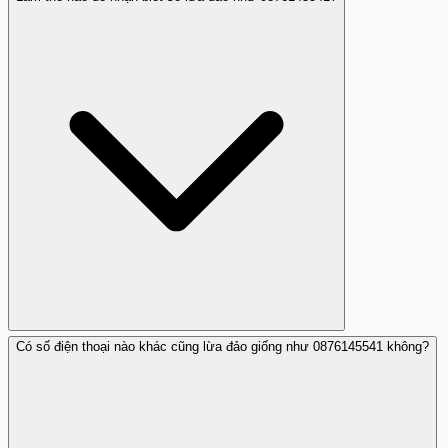
Có thể có người đã mất tiền do bị lừa, nhưng thông tin
cụ thể không được xác nhận.
Có số điện thoại nào khác cũng lừa đảo giống như 0876145541 không?
Bạn nên dựa vào các báo cáo từ người dùng và cảm giác
nghi ngờ khi nhận cuộc gọi.