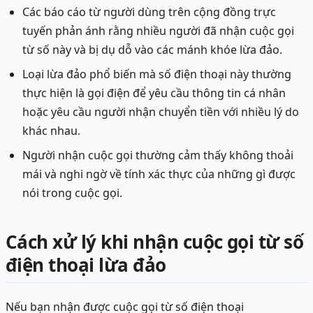
Các báo cáo từ người dùng trên cộng đồng trực
tuyến phản ánh rằng nhiều người đã nhận cuộc gọi
từ số này và bị dụ dỗ vào các mánh khóe lừa đảo.
Loại lừa đảo phổ biến mà số điện thoại này thường
thực hiện là gọi điện để yêu cầu thông tin cá nhân
hoặc yêu cầu người nhận chuyển tiền với nhiều lý do
khác nhau.
Người nhận cuộc gọi thường cảm thấy không thoải
mái và nghi ngờ về tính xác thực của những gì được
nói trong cuộc gọi.
Cách xử lý khi nhận cuộc gọi từ số
điện thoại lừa đảo
Nếu bạn nhận được cuộc gọi từ số điện thoại