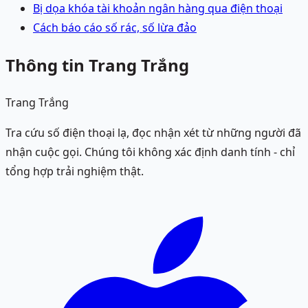
Bị dọa khóa tài khoản ngân hàng qua điện thoại
Cách báo cáo số rác, số lừa đảo
Thông tin Trang Trắng
Trang Trắng
Tra cứu số điện thoại lạ, đọc nhận xét từ những người đã
nhận cuộc gọi. Chúng tôi không xác định danh tính - chỉ
tổng hợp trải nghiệm thật.