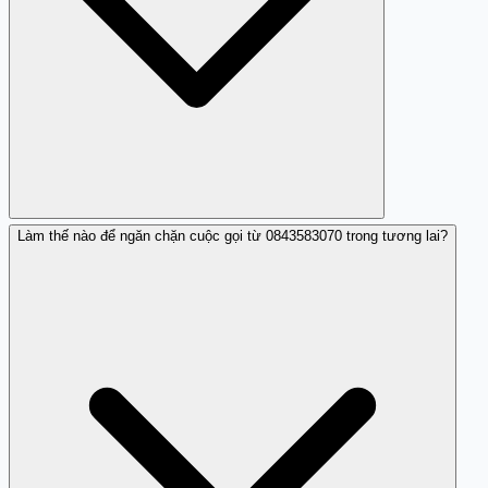
Làm thế nào để ngăn chặn cuộc gọi từ 0843583070 trong tương lai?
Chưa có xác minh cụ thể, nhưng hầu hết phản hồi đều
tiêu cực.