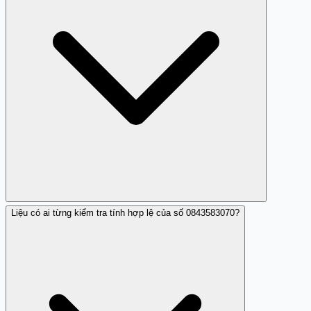
Liệu có ai từng kiểm tra tính hợp lệ của số 0843583070?
Người dùng nên tìm kiếm thông tin từ cộng đồng mạng
hoặc các trang đánh giá số điện thoại.