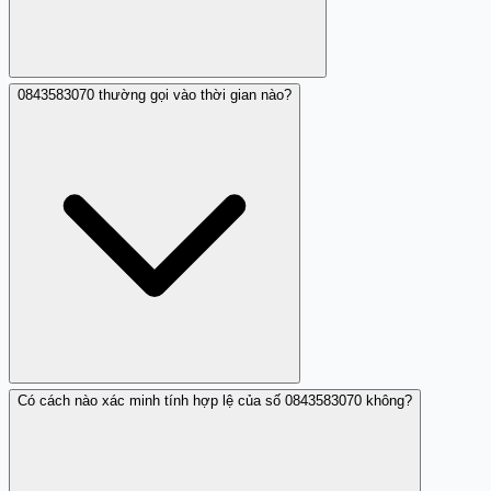
0843583070 thường gọi vào thời gian nào?
Thường là những cuộc gọi lừa đảo muốn gây rối hoặc
tiếp cận thông tin từ bạn.
Có cách nào xác minh tính hợp lệ của số 0843583070 không?
Chủ yếu vào buổi sáng và chiều, gây nhiều phiền hà cho
người nhận.