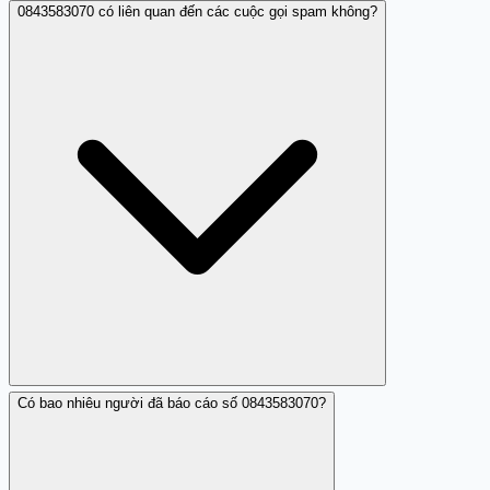
0843583070 có liên quan đến các cuộc gọi spam không?
Hiện tại, chưa xác định được ai là người đứng sau số điện
thoại này.
Có bao nhiêu người đã báo cáo số 0843583070?
Có, nhiều người đã phản hồi rằng số này thường gọi
spam và làm phiền.