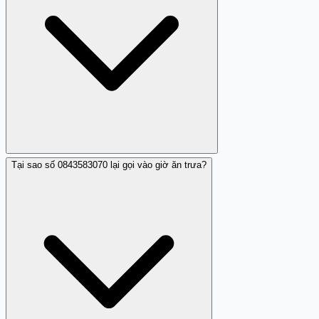
Tại sao số 0843583070 lại gọi vào giờ ăn trưa?
Rất nhiều người dùng đã báo cáo số 0843583070 gây
phiền phức và lừa đảo.