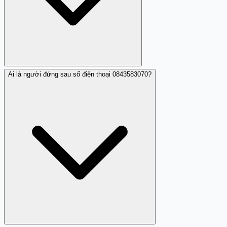
Ai là người đứng sau số điện thoại 0843583070?
Bạn nên từ chối cuộc gọi và có thể chặn số này trên điện
thoại.