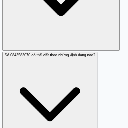
Số 0843583070 có thể viết theo những định dạng nào?
Bạn có thể chặn số này hoặc kê khai với nhà mạng để hỗ
trợ.