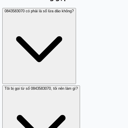
0843583070 có phải là số lừa đảo không?
Tôi bị gọi từ số 0843583070, tôi nên làm gì?
Có, 0843583070 đã được nhiều người dùng báo cáo là số
lừa đảo.