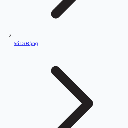
Số Di Động