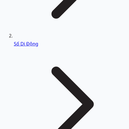
Số Di Động