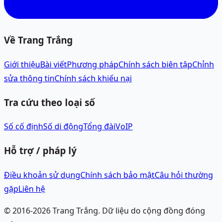
Về Trang Trắng
Giới thiệu
Bài viết
Phương pháp
Chính sách biên tập
Chỉnh
sửa thông tin
Chính sách khiếu nại
Tra cứu theo loại số
Số cố định
Số di động
Tổng đài
VoIP
Hỗ trợ / pháp lý
Điều khoản sử dụng
Chính sách bảo mật
Câu hỏi thường
gặp
Liên hệ
© 2016-
2026
Trang Trắng.
Dữ liệu do cộng đồng đóng