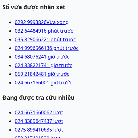
Số vừa được nhận xét
0292 9993826
Vừa xong
032 6448491
6 phút trước
035 8290662
21 phút trước
024 99965661
36 phút trước
034 6807624
1 giờ trước
024 83822174
1 giờ trước
059 2184248
1 giờ trước
024 66716600
1 giờ trước
Đang được tra cứu nhiều
024 66716600
62
lượt
024 83896474
37
lượt
0275 8994106
35
lượt