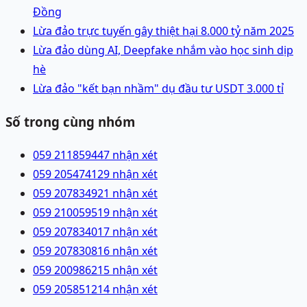
Đồng
Lừa đảo trực tuyến gây thiệt hại 8.000 tỷ năm 2025
Lừa đảo dùng AI, Deepfake nhắm vào học sinh dịp
hè
Lừa đảo "kết bạn nhầm" dụ đầu tư USDT 3.000 tỉ
Số trong cùng nhóm
059 2118594
47 nhận xét
059 2054741
29 nhận xét
059 2078349
21 nhận xét
059 2100595
19 nhận xét
059 2078340
17 nhận xét
059 2078308
16 nhận xét
059 2009862
15 nhận xét
059 2058512
14 nhận xét