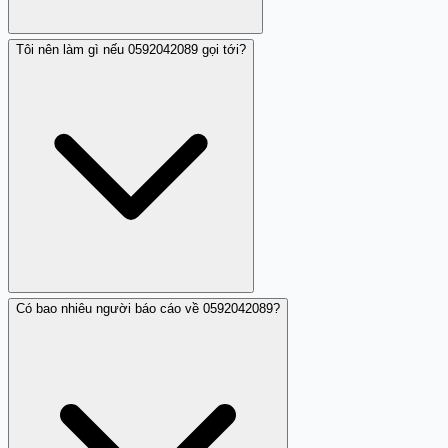
Tôi nên làm gì nếu 0592042089 gọi tới?
Các nhận xét cộng đồng về 0592042089 chỉ nêu "Lừa
đảo" mà không ghi lại chi tiết câu thoại cụ thể. Tuy nhiên,
mức độ cảnh báo mạnh mẽ từ người đóng góp gợi ý nên
tránh tương tác với cuộc gọi từ số này.
Có bao nhiêu người báo cáo về 0592042089?
Nên để máy chuyển hộp thư thoại ngay lập tức, sau đó
chặn số 0592042089. Nếu tiếp tục nhận cuộc gọi, khuyến
cáo chặn toàn bộ người ngoài danh bạ như nhận xét
cộng đồng đề xuất. KHÔNG trả lời hoặc gọi lại.