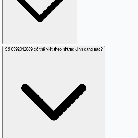
Số 0592042089 có thể viết theo những định dạng nào?
Có thể báo cáo 0592042089 qua tổng đài 156 (Bộ Thông
tin và Truyền thông), Cục An toàn thông tin (ais.gov.vn),
hoặc công an địa phương. Cũng nên đóng góp nhận xét
trên Trang Trắng (trangtrang.com) để cảnh báo cộng
đồng.