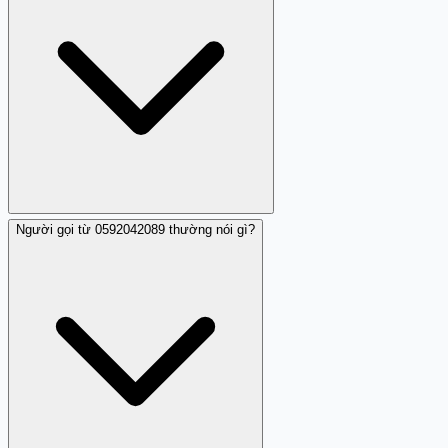
Người gọi từ 0592042089 thường nói gì?
0592042089 là số di động thuộc nhà mạng Gmobile.
Theo nhận xét cộng đồng, đây là số có dấu hiệu đáng
ngờ liên quan đến lừa đảo, vì vậy cần cảnh báo và chặn
sớm.