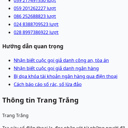
059 2174915
30
lượt
059 2012622
27
lượt
086 2526888
23
lượt
024 83887095
23
lượt
028 89973869
22
lượt
Hướng dẫn quan trọng
Nhận biết cuộc gọi giả danh công an, tòa án
Nhận biết cuộc gọi giả danh ngân hàng
Bị dọa khóa tài khoản ngân hàng qua điện thoại
Cách báo cáo số rác, số lừa đảo
Thông tin Trang Trắng
Trang Trắng