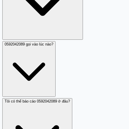
0592042089 gọi vào lúc nào?
Hiện tại có 2 nhận xét từ cộng đồng về 0592042089. Mặc
dù số lượng nhận xét còn hạn chế, nhưng cảnh báo về
lừa đảo là rõ ràng và nhất quán.
Tôi có thể báo cáo 0592042089 ở đâu?
Các nhận xét cộng đồng về 0592042089 không cung cấp
chi tiết về thời gian gọi cụ thể. Để tránh rủi ro, nên chặn
số này ngay lập tức mà không cần chờ thêm thông tin.