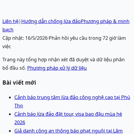
Liên hệ
|
Hướng dẫn chống lừa đảo
Phương pháp & minh
bạch
Cập nhật:
16/5/2026
·
Phản hồi yêu cầu trong 72 giờ làm
việc
Trang này tổng hợp nhận xét đã duyệt và dữ liệu phân
bổ đầu số.
Phương pháp xử lý dữ liệu
Bài viết mới
Cảnh báo trung tâm lừa đảo công nghệ cao tại Phú
Thọ
Cảnh báo lừa đảo đặt tour, visa bao đậu mùa hè
2026
Giả danh công an thông báo phạt nguội tại Lâm