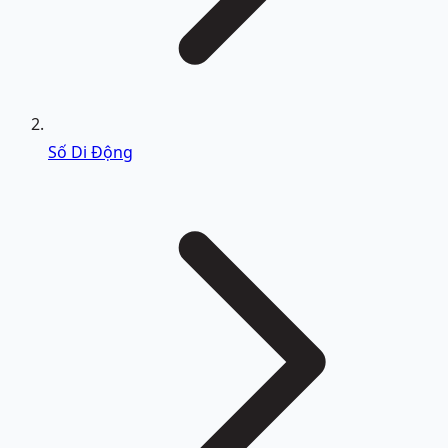
Số Di Động