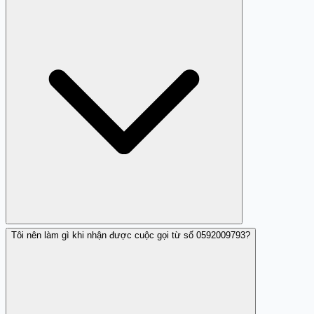
Tôi nên làm gì khi nhận được cuộc gọi từ số 0592009793?
Có, dựa trên các phản hồi từ người dùng, số 0592009793
được đánh giá là số có hành vi lừa đảo và làm phiền.