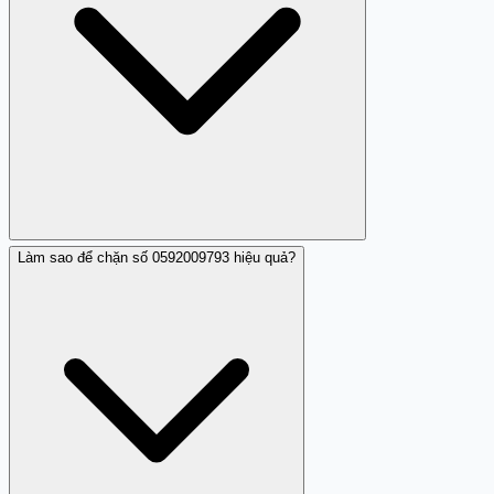
Làm sao để chặn số 0592009793 hiệu quả?
Trang Trắng khuyên người dùng cần cảnh giác, tránh
cung cấp thông tin và báo cáo số điện thoại khi có hành
vi lừa đảo hoặc làm phiền.