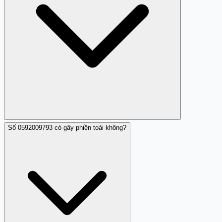
Số 0592009793 có gây phiền toái không?
Bạn nên tránh cung cấp thông tin cá nhân và không
đồng ý thanh toán khi chưa kiểm chứng rõ ràng. Tốt
nhất là không nghe hoặc chặn số này.