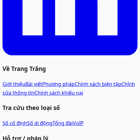
Về Trang Trắng
Giới thiệu
Bài viết
Phương pháp
Chính sách biên tập
Chỉnh
sửa thông tin
Chính sách khiếu nại
Tra cứu theo loại số
Số cố định
Số di động
Tổng đài
VoIP
Hỗ trợ / pháp lý