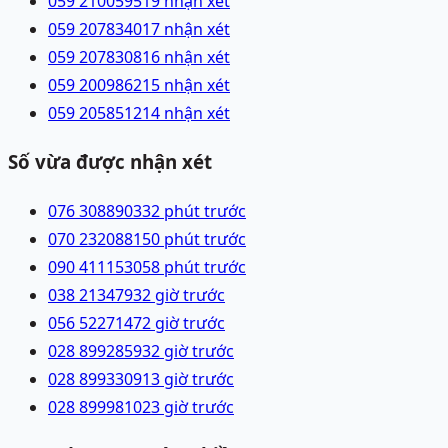
059 2100595
19 nhận xét
059 2078340
17 nhận xét
059 2078308
16 nhận xét
059 2009862
15 nhận xét
059 2058512
14 nhận xét
Số vừa được nhận xét
076 3088903
32 phút trước
070 2320881
50 phút trước
090 4111530
58 phút trước
038 2134793
2 giờ trước
056 5227147
2 giờ trước
028 89928593
2 giờ trước
028 89933091
3 giờ trước
028 89998102
3 giờ trước