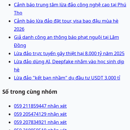
Cảnh báo trung tâm lừa đảo công nghệ cao tại Phú
Thọ
Cảnh báo lừa đảo đặt tour, visa bao đậu mùa hè
2026
Giả danh công an thông báo phạt nguội tại Lâm
Đồng
Lừa đảo trực tuyến gây thiệt hại 8.000 tỷ năm 2025
Lừa đảo dùng AI, Deepfake nhắm vào học sinh dịp
hè
Lừa đảo "kết bạn nhầm" dụ đầu tư USDT 3.000 tỉ
Số trong cùng nhóm
059 2118594
47 nhận xét
059 2054741
29 nhận xét
059 2078349
21 nhận xét