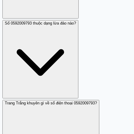
Số 0592009793 thuộc dạng lừa đảo nào?
Có, số điện thoại này bị báo cáo là làm phiền người dùng
bằng các cuộc gọi liên tục không mong muốn.
Trang Trắng khuyên gì về số điện thoại 0592009793?
Số này thường dùng để mời chào dịch vụ giả mạo hoặc
khai thác thông tin cá nhân nhằm mục đích lừa đảo.