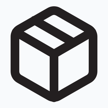
đều được quy về cùng một số khi tra cứu: 059 2009793,
0592 009 793, 0592 00 97 93, +84592009793, +84 59
2009793.