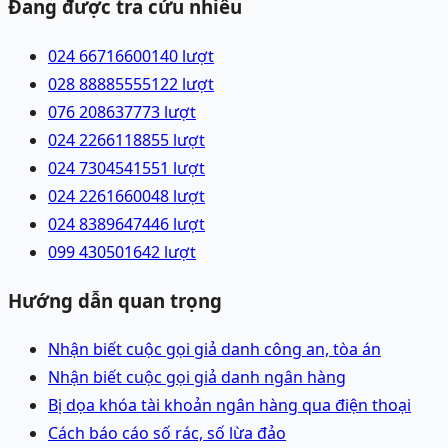
Đang được tra cứu nhiều
024 66716600
140
lượt
028 88885555
122
lượt
076 2086377
73
lượt
024 22661188
55
lượt
024 73045415
51
lượt
024 22616600
48
lượt
024 83896474
46
lượt
099 4305016
42
lượt
Hướng dẫn quan trọng
Nhận biết cuộc gọi giả danh công an, tòa án
Nhận biết cuộc gọi giả danh ngân hàng
Bị dọa khóa tài khoản ngân hàng qua điện thoại
Cách báo cáo số rác, số lừa đảo