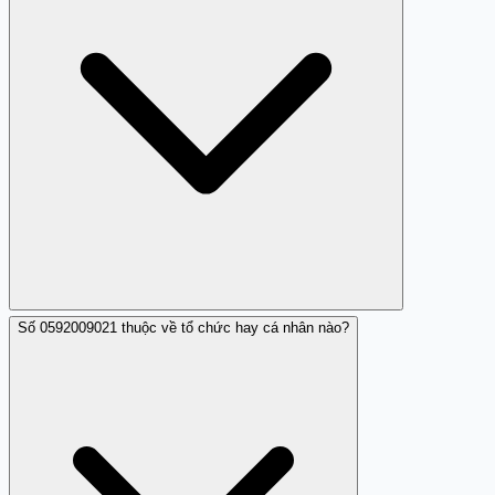
Số 0592009021 thuộc về tổ chức hay cá nhân nào?
Bạn nên tránh trả lời và sử dụng chức năng chặn để
không bị làm phiền bởi các cuộc gọi nhá máy từ số này.