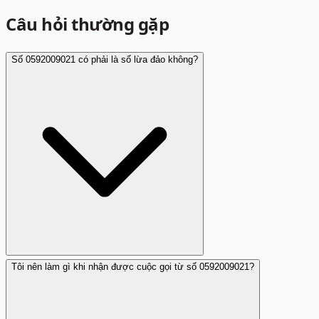
Câu hỏi thường gặp
Số 0592009021 có phải là số lừa đảo không?
Tôi nên làm gì khi nhận được cuộc gọi từ số 0592009021?
Hiện tại số 0592009021 được đánh giá là số nhá máy làm
phiền, chưa có báo cáo về lừa đảo.