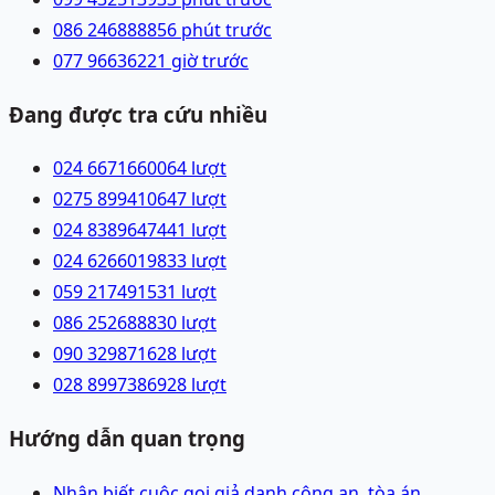
086 2468888
56 phút trước
077 9663622
1 giờ trước
Đang được tra cứu nhiều
024 66716600
64
lượt
0275 8994106
47
lượt
024 83896474
41
lượt
024 62660198
33
lượt
059 2174915
31
lượt
086 2526888
30
lượt
090 3298716
28
lượt
028 89973869
28
lượt
Hướng dẫn quan trọng
Nhận biết cuộc gọi giả danh công an, tòa án