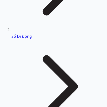
Số Di Động