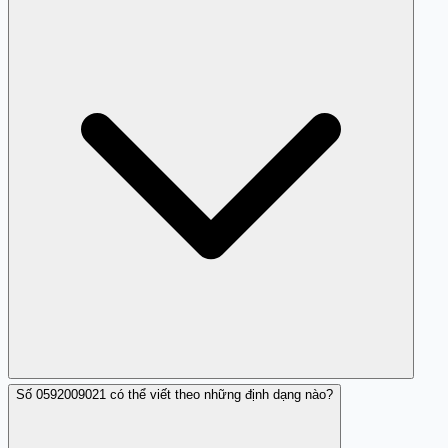
cảnh báo về các số điện thoại làm phiền như 0592009021
và hướng dẫn giải pháp xử lý.
Số 0592009021 có thể viết theo những định dạng nào?
Nếu gặp số 0592009021 nhá máy liên tục mà không nói
chuyện, bạn có thể nghi ngờ đây là số làm phiền và nên