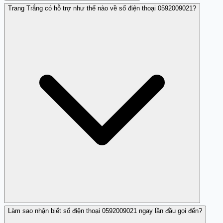
Trang Trắng có hỗ trợ như thế nào về số điện thoại 0592009021?
Nhá máy là hành vi gọi đến và cúp máy ngay hoặc không
nói chuyện, gây phiền hà cho người nhận nhưng chưa
chắc là lừa đảo.
Làm sao nhận biết số điện thoại 0592009021 ngay lần đầu gọi đến?
Trang Trắng thu thập các đánh giá từ người dùng để