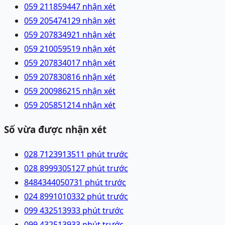
059 2118594
47 nhận xét
059 2054741
29 nhận xét
059 2078349
21 nhận xét
059 2100595
19 nhận xét
059 2078340
17 nhận xét
059 2078308
16 nhận xét
059 2009862
15 nhận xét
059 2058512
14 nhận xét
Số vừa được nhận xét
028 71239135
11 phút trước
028 89993051
27 phút trước
84843440507
31 phút trước
024 89910103
32 phút trước
099 4325139
33 phút trước
099 4325139
33 phút trước