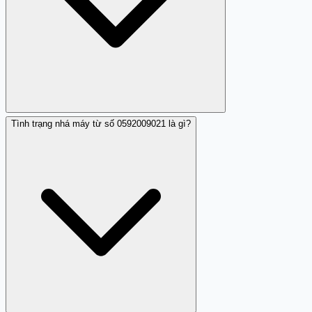
Tình trạng nhá máy từ số 0592009021 là gì?
Không có thông tin chính thức về chủ sở hữu số
0592009021, người dùng nên cẩn trọng khi nhận cuộc
gọi từ số này.