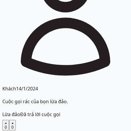
Khách
14/1/2024
Cuộc gọi rác của bọn lừa đảo.
Lừa đảo
Đã trả lời cuộc gọi
0
0