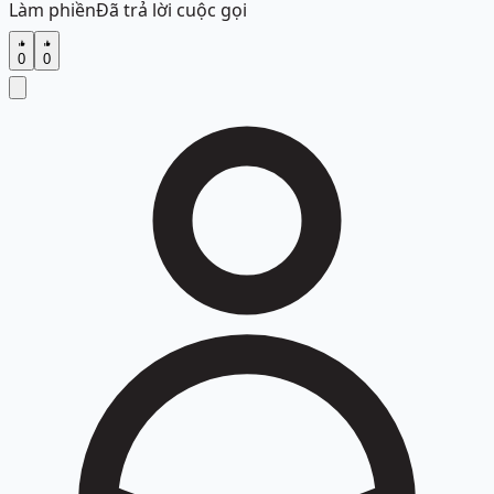
Làm phiền
Đã trả lời cuộc gọi
0
0