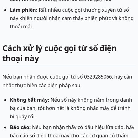
Làm phiền:
Rất nhiều cuộc gọi thường xuyên từ số
này khiến người nhận cảm thấy phiền phức và không
thoải mái.
Cách xử lý cuộc gọi từ số điện
thoại này
Nếu bạn nhận được cuộc gọi từ số 0329285066, hãy cân
nhắc thực hiện các biện pháp sau:
Không bắt máy:
Nếu số này không nằm trong danh
bạ của bạn, tốt hơn hết là không nhấc máy để tránh
bị quấy rối.
Báo cáo:
Nếu bạn nhận thấy có dấu hiệu lừa đảo, hãy
báo cáo số điện thoại này cho các cơ quan có thẩm