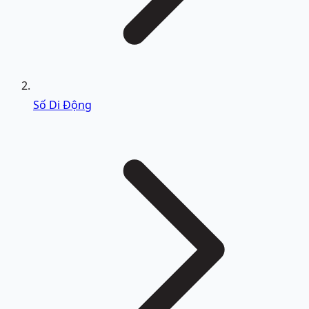
Số Di Động