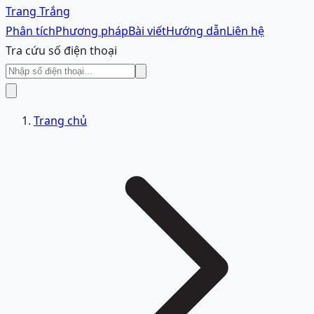
Trang Trắng
Phân tích
Phương pháp
Bài viết
Hướng dẫn
Liên hệ
Tra cứu số điện thoại
Trang chủ