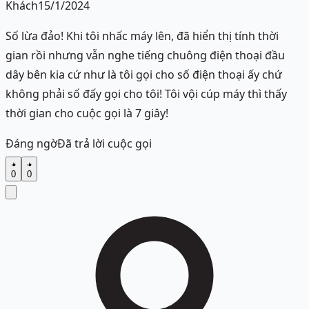
Khách
15/1/2024
Số lừa đảo! Khi tôi nhấc máy lên, đã hiển thị tính thời
gian rồi nhưng vẫn nghe tiếng chuông điện thoại đầu
dây bên kia cứ như là tôi gọi cho số điện thoại ấy chứ
không phải số đấy gọi cho tôi! Tôi vội cúp máy thì thấy
thời gian cho cuộc gọi là 7 giây!
Đáng ngờ
Đã trả lời cuộc gọi
0
0