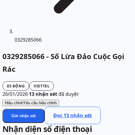
0329285066
0329285066 - Số Lừa Đảo Cuộc Gọi
Rác
DI ĐỘNG
VIETTEL
26/01/2026
·
13
nhận xét
đã duyệt
·
Hiệu chỉnh
Yêu cầu hiệu chỉnh
Đọc
13
nhận xét
Gửi nhận xét
Nhận diện số điện thoại