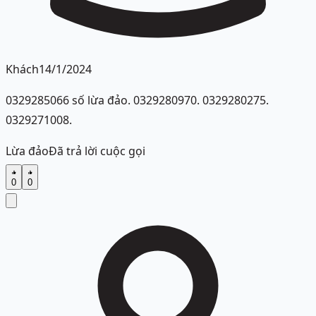
Khách
14/1/2024
0329285066 số lừa đảo. 0329280970. 0329280275.
0329271008.
Lừa đảo
Đã trả lời cuộc gọi
0
0