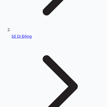
Số Di Động