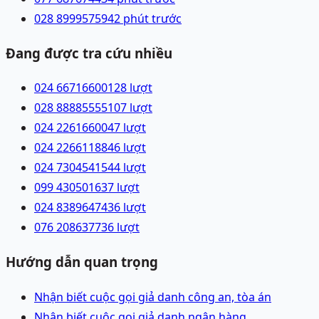
028 89995759
42 phút trước
Đang được tra cứu nhiều
024 66716600
128
lượt
028 88885555
107
lượt
024 22616600
47
lượt
024 22661188
46
lượt
024 73045415
44
lượt
099 4305016
37
lượt
024 83896474
36
lượt
076 2086377
36
lượt
Hướng dẫn quan trọng
Nhận biết cuộc gọi giả danh công an, tòa án
Nhận biết cuộc gọi giả danh ngân hàng