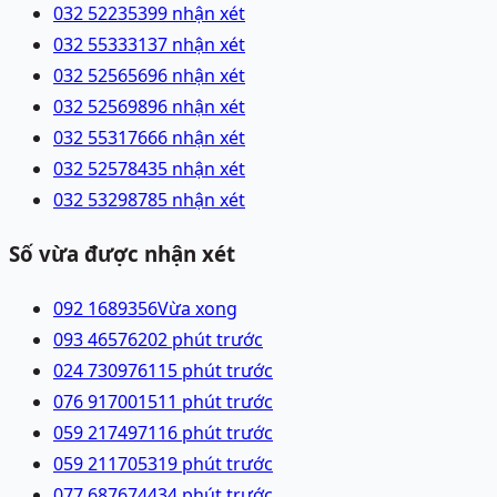
032 5223539
9 nhận xét
032 5533313
7 nhận xét
032 5256569
6 nhận xét
032 5256989
6 nhận xét
032 5531766
6 nhận xét
032 5257843
5 nhận xét
032 5329878
5 nhận xét
Số vừa được nhận xét
092 1689356
Vừa xong
093 4657620
2 phút trước
024 73097611
5 phút trước
076 9170015
11 phút trước
059 2174971
16 phút trước
059 2117053
19 phút trước
077 6876744
34 phút trước