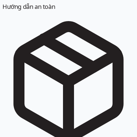
Hướng dẫn an toàn
Định dạng chuẩn là 0325133910. Các cách viết sau đây
đều được quy về cùng một số khi tra cứu: 032 5133910,
0325 133 910, 0325 13 39 10, +84325133910, +84 32
5133910.