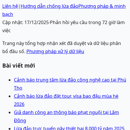
Liên hệ
|
Hướng dẫn chống lừa đảo
Phương pháp & minh
bạch
Cập nhật:
17/12/2025
·
Phản hồi yêu cầu trong 72 giờ làm
việc
Trang này tổng hợp nhận xét đã duyệt và dữ liệu phân
bổ đầu số.
Phương pháp xử lý dữ liệu
Bài viết mới
Cảnh báo trung tâm lừa đảo công nghệ cao tại Phú
Thọ
Cảnh báo lừa đảo đặt tour, visa bao đậu mùa hè
2026
Giả danh công an thông báo phạt nguội tại Lâm
Đồng
Lừa đảo trực tuyến gây thiệt hại 8.000 tỷ năm 2025