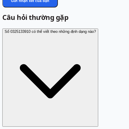
Gửi nhận xét của bạn
Câu hỏi thường gặp
Số 0325133910 có thể viết theo những định dạng nào?