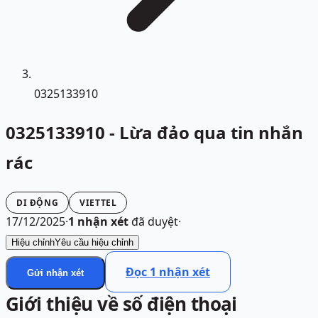
0325133910
0325133910 - Lừa đảo qua tin nhắn
rác
DI ĐỘNG
VIETTEL
17/12/2025
·
1
nhận xét
đã duyệt
·
Hiệu chỉnh
Yêu cầu hiệu chỉnh
Đọc
1
nhận xét
Gửi nhận xét
Giới thiệu về số điện thoại