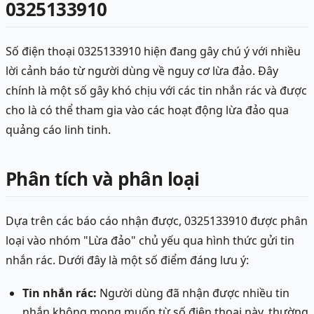
0325133910
Số điện thoại 0325133910 hiện đang gây chú ý với nhiều
lời cảnh báo từ người dùng về nguy cơ lừa đảo. Đây
chính là một số gây khó chịu với các tin nhắn rác và được
cho là có thể tham gia vào các hoạt động lừa đảo qua
quảng cáo linh tinh.
Phân tích và phân loại
Dựa trên các báo cáo nhận được, 0325133910 được phân
loại vào nhóm "Lừa đảo" chủ yếu qua hình thức gửi tin
nhắn rác. Dưới đây là một số điểm đáng lưu ý:
Tin nhắn rác:
Người dùng đã nhận được nhiều tin
nhắn không mong muốn từ số điện thoại này, thường