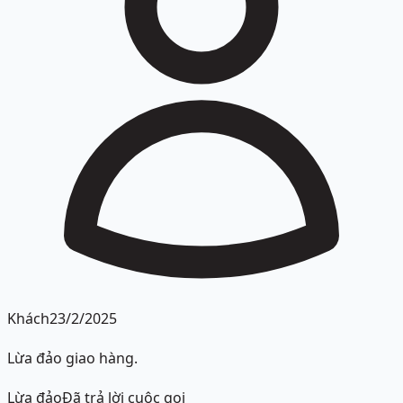
Khách
23/2/2025
Lừa đảo giao hàng.
Lừa đảo
Đã trả lời cuộc gọi