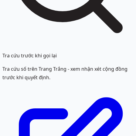
Tra cứu trước khi gọi lại
Tra cứu số trên Trang Trắng - xem nhận xét cộng đồng
trước khi quyết định.