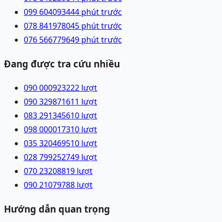
099 6040934
44 phút trước
078 8419780
45 phút trước
076 5667796
49 phút trước
Đang được tra cứu nhiều
090 0009232
22
lượt
090 3298716
11
lượt
083 2913456
10
lượt
098 0000173
10
lượt
035 3204695
10
lượt
028 79925274
9
lượt
070 2320881
9
lượt
090 2107978
8
lượt
Hướng dẫn quan trọng