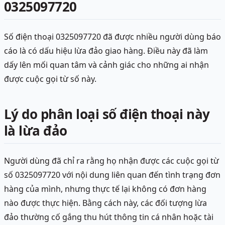
0325097720
Số điện thoại 0325097720 đã được nhiều người dùng báo
cáo là có dấu hiệu lừa đảo giao hàng. Điều này đã làm
dấy lên mối quan tâm và cảnh giác cho những ai nhận
được cuộc gọi từ số này.
Lý do phân loại số điện thoại này
là lừa đảo
Người dùng đã chỉ ra rằng họ nhận được các cuộc gọi từ
số 0325097720 với nội dung liên quan đến tình trạng đơn
hàng của mình, nhưng thực tế lại không có đơn hàng
nào được thực hiện. Bằng cách này, các đối tượng lừa
đảo thường cố gắng thu hút thông tin cá nhân hoặc tài