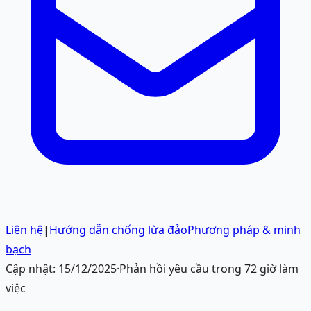
Liên hệ
|
Hướng dẫn chống lừa đảo
Phương pháp & minh
bạch
Cập nhật:
15/12/2025
·
Phản hồi yêu cầu trong 72 giờ làm
việc