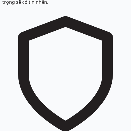
trọng sẽ có tin nhắn.