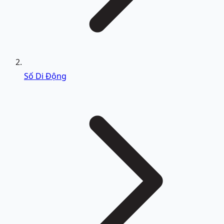
Số Di Động