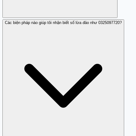
Các biện pháp nào giúp tôi nhận biết số lừa đảo như 0325097720?
Ngừng cung cấp thông tin ngay lập tức và liên hệ ngân
hàng để bảo vệ tài khoản.