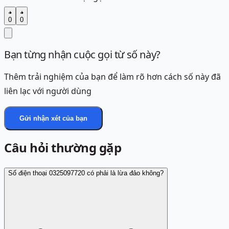
0
0
Bạn từng nhận cuộc gọi từ số này?
Thêm trải nghiệm của bạn để làm rõ hơn cách số này đã
liên lạc với người dùng
Gửi nhận xét của bạn
Câu hỏi thường gặp
Số điện thoại 0325097720 có phải là lừa đảo không?