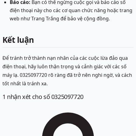
Báo cáo:
Bạn có thể ngừng cuộc gọi và báo cáo số
điện thoại này cho các cơ quan chức năng hoặc trang
web như Trang Trắng để bảo vệ cộng đồng.
Kết luận
Để tránh trở thành nạn nhân của các cuộc lừa đảo qua
điện thoại, hãy luôn thận trọng và cảnh giác với các số
máy lạ. 0325097720 rõ ràng đã trở nên nghi ngờ, và cách
tốt nhất là tránh xa.
1
nhận xét
cho số 0325097720