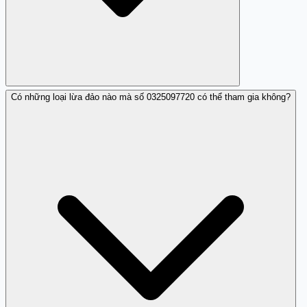
Có những loại lừa đảo nào mà số 0325097720 có thể tham gia không?
Không, thông tin về số 0325097720 từ người dùng cho
thấy đây là một số lừa đảo.