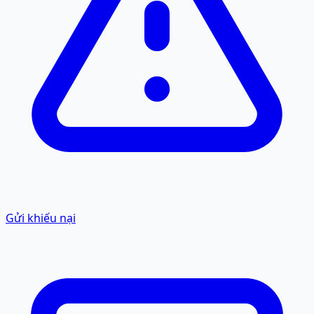
Gửi khiếu nại